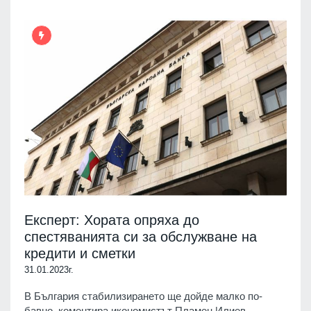
Експерт: Хората опряха до
спестяванията си за обслужване на
кредити и сметки
31.01.2023г.
В България стабилизирането ще дойде малко по-
бавно, коментира икономистът Пламен Илиев