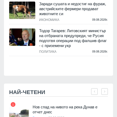
Заради сушата и недостиг на фураж,
и
австрийските фермери продават
животните си
ИКОНОМИКА
09.08.2026г.
.
Тодор Тагарев: Литовският министър
на отбраната предупреди, че Русия
подготвя операции под фалшив флаг
- с приземени укр
.
ПОЛИТИКА
09.08.2026г.
НАЙ-ЧЕТЕНИ
1
7
Нов спад на нивото на река Дунав е
я
отчет днес