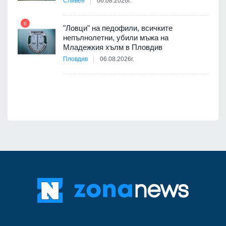
Сливен
06.08.2026г.
7
6
"Ловци" на педофили, всичките
непълнолетни, убили мъжа на
12
Младежкия хълм в Пловдив
бва
Пловдив
06.08.2026г.