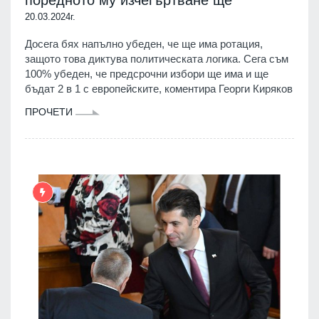
поредното му изчегъртване ще
20.03.2024г.
Досега бях напълно убеден, че ще има ротация,
защото това диктува политическата логика. Сега съм
100% убеден, че предсрочни избори ще има и ще
бъдат 2 в 1 с европейските, коментира Георги Киряков
ПРОЧЕТИ