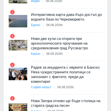
Видин
06.08.2026г.
2
Интерактивна карта дава бърз достъп до
8
 на
водните бази по Черноморието
а, че
Бургас
06.08.2026г.
т
3
Нови две кули са открити при
археологическите проучвания на
9
средновековния град Русокастро
ията
Бургас
06.08.2026г.
та за
4
Радев за инцидента с евреите в Банско:
Нека чуждестранните политици се
10
запознаят с фактите, преди да
3D
коментират
а към
София-област
06.08.2026г.
5
Нова Загора отново ще бъде столица на
старата градска песен
11
оито