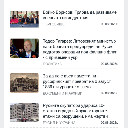
Бойко Борисов: Трябва да развиваме
военната си индустрия
ТЪРГОВИЩЕ
09.08.2026г.
Тодор Тагарев: Литовският министър
на отбраната предупреди, че Русия
подготвя операции под фалшив флаг
- с приземени укр
ПОЛИТИКА
09.08.2026г.
За да не е къса паметта ни -
русофилският преврат на 9 август
1886 г. и уроците от него
ДОКУМЕНТИ И АРХИВИ
09.08.2026г.
Руските окупатори удариха 10-
етажна сграда в Харков: горните
етажи са разрушени, има жертви
РУСИЯ И УКРАЙНА
09.08.2026г.