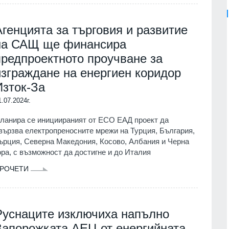
Агенцията за търговия и развитие
на САЩ ще финансира
предпроектното проучване за
изграждане на енергиен коридор
Изток-За
1.07.2024г.
ланира се инициираният от ЕСО ЕАД проект да
вързва електропреносните мрежи на Турция, България,
ърция, Северна Македония, Косово, Албания и Черна
ора, с възможност да достигне и до Италия
РОЧЕТИ
Руснаците изключиха напълно
Запорожката АЕЦ от енергийната