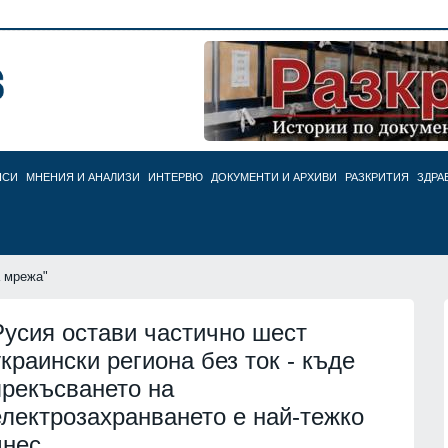
НСИ
МНЕНИЯ И АНАЛИЗИ
ИНТЕРВЮ
ДОКУМЕНТИ И АРХИВИ
РАЗКРИТИЯ
ЗДРА
а мрежа"
Русия остави частично шест
украински региона без ток - къде
прекъсването на
електрозахранването е най-тежко
днес