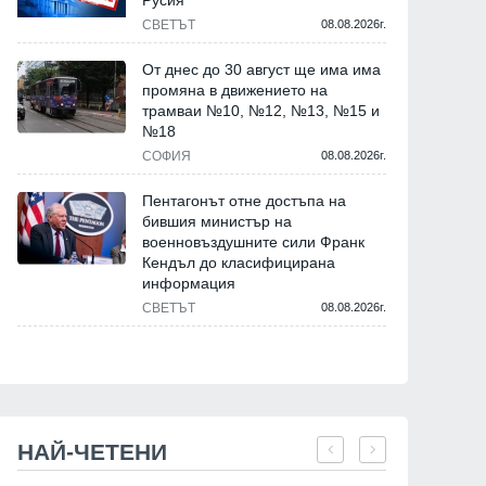
Русия
СВЕТЪТ
08.08.2026г.
От днес до 30 август ще има има
промяна в движението на
трамваи №10, №12, №13, №15 и
№18
СОФИЯ
08.08.2026г.
Пентагонът отне достъпа на
бившия министър на
военновъздушните сили Франк
Кендъл до класифицирана
информация
СВЕТЪТ
08.08.2026г.
НАЙ-ЧЕТЕНИ