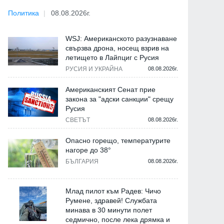
Политика
08.08.2026г.
WSJ: Американското разузнаване
свързва дрона, носещ взрив на
летището в Лайпциг с Русия
РУСИЯ И УКРАЙНА
08.08.2026г.
Американският Сенат прие
закона за "адски санкции" срещу
Русия
СВЕТЪТ
08.08.2026г.
Опасно горещо, температурите
нагоре до 38°
БЪЛГАРИЯ
08.08.2026г.
Млад пилот към Радев: Чичо
Румене, здравей! Службата
минава в 30 минути полет
седмично, после лека дрямка и