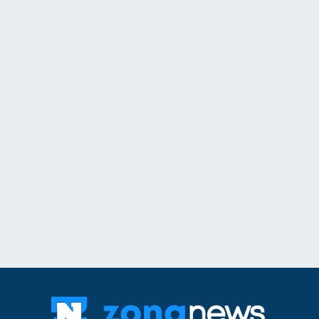
11
Ансамбъл "Мездра
достойно България
престижните фолк
света
Враца
03.08.2026г
12
Информационна к
популяризиране н
здравно досие и н
приложение еЗдра
в
Враца
03.08.2026г