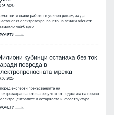
3.03.2026г.
емонтните екипи работят в усилен режим, за да
ъзстановят електрозахранването на всички абонати
ъзможно най-бързо
РОЧЕТИ
Милиони кубинци останаха без ток
заради повреда в
електропреносната мрежа
6.03.2025г.
поред експерти прекъсванията на
лектрозахранването са резултат от недостига на гориво
 електроцентралите и остарялата инфраструктура
РОЧЕТИ