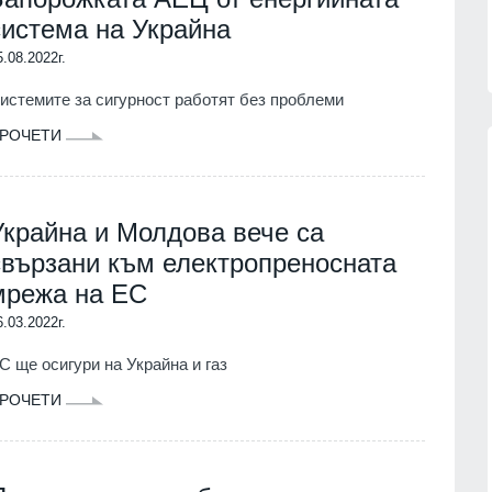
система на Украйна
5.08.2022г.
истемите за сигурност работят без проблеми
РОЧЕТИ
Украйна и Молдова вече са
:
Рейтингът на Володимир
аде
Зеленски бележи спад след
свързани към електропреносната
ост
протестите в Украйна - едва 18 %
мрежа на ЕС
му имат пълно доверие
07.08.2026г.
РУСИЯ И УКРАЙНА
07.08.2026г.
6.03.2022г.
ческите
та могила
Жълт и оранжев код за високи
С ще осигури на Украйна и газ
температури - максималните до
РОЧЕТИ
39°
07.08.2026г.
БЪЛГАРИЯ
07.08.2026г.
ава
като
Доналд Тръмп: Ракетите Patriot