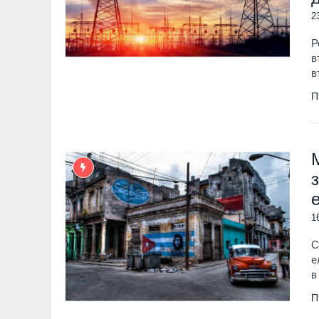
2
Р
в
в
П
1
С
е
в
П