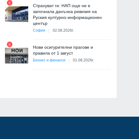
5
11
Страхуват ги: НАП още не е
започнала данъчна ревизия на
Руския културно-информационен
център
София
02.08.2026г.
6
12
Нови осигурителни прагове и
ица
правила от 1 август
Бизнес и финанси
01.08.2026г.