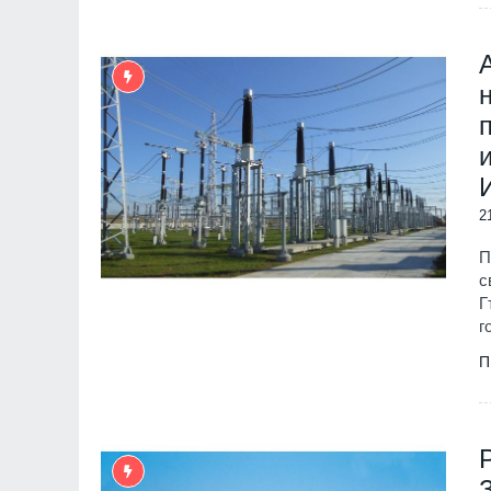
2
П
с
Г
г
П