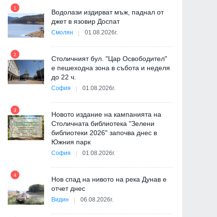
1
7
Водолази издирват мъж, паднал от
джет в язовир Доспат
Смолян
01.08.2026г.
2
8
Столичният бул. "Цар Освободител"
е пешеходна зона в събота и неделя
ия
до 22 ч.
София
01.08.2026г.
3
9
Новото издание на кампанията на
Столичната библиотека "Зелени
библиотеки 2026" започва днес в
Южния парк
София
01.08.2026г.
10
4
"
Нов спад на нивото на река Дунав е
от
отчет днес
Видин
06.08.2026г.