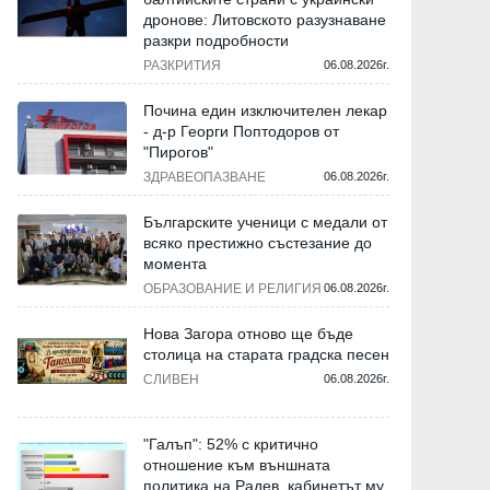
дронове: Литовското разузнаване
разкри подробности
РАЗКРИТИЯ
06.08.2026г.
Почина един изключителен лекар
- д-р Георги Поптодоров от
"Пирогов"
ЗДРАВЕОПАЗВАНЕ
06.08.2026г.
Българските ученици с медали от
всяко престижно състезание до
момента
ОБРАЗОВАНИЕ И РЕЛИГИЯ
06.08.2026г.
Нова Загора отново ще бъде
столица на старата градска песен
СЛИВЕН
06.08.2026г.
"Галъп": 52% с критично
отношение към външната
политика на Радев, кабинетът му