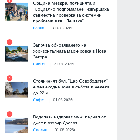
3
Община Мездра, полицията и
"Социално подпомагане" извършиха
съвместна проверка за системни
9
проблеми в кв. "Лещака"
Враца
31.07.2026г.
-
4
Започва обновяването на
хоризонталната маркировка в Нова
Загора
10
Сливен
31.07.2026г.
5
Столичният бул. "Цар Освободител"
е пешеходна зона в събота и неделя
11
до 22 ч.
София
01.08.2026г.
ия
6
Водолази издирват мъж, паднал от
12
джет в язовир Доспат
Смолян
01.08.2026г.