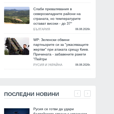
Слаби превалявания в
северозападните райони на
страната, но температурите
остават високи - до 37°
БЪЛГАРИЯ
06.08.2026г.
WP: Зеленски обвини
партньорите си за "ужасяващите
жертви" при атаката срещу Киев.
Причината - забавените ракети
"Пейтри
РУСИЯ И УКРАЙНА
06.08.2026г.
ПОСЛЕДНИ НОВИНИ
Русия се готви да удари
балтийските страни с украински