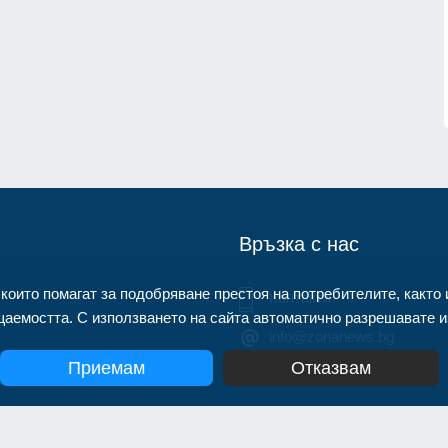
нител
The Atlantic: Тръмп отказа да
предаде нови ракети "Пейтриът" н
1.07.2026г.
Украйна
Светът
31.07.2026г.
Връзка с нас
 които помагат за подобряване престоя на потребителите, както 
Контакти
аемостта. С използването на сайта автоматично разрешавате из
info@zonanews.bg
Приемам
Отказвам