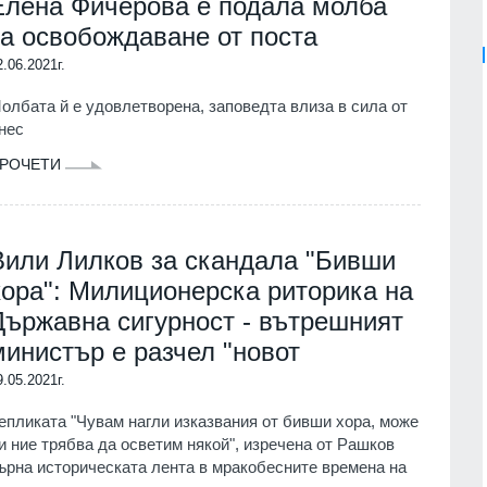
Елена Фичерова е подала молба
за освобождаване от поста
2.06.2021г.
олбата й е удовлетворена, заповедта влиза в сила от
нес
РОЧЕТИ
Вили Лилков за скандала "Бивши
хора": Милиционерска риторика на
Държавна сигурност - вътрешният
министър е разчел "новот
9.05.2021г.
епликата "Чувам нагли изказвания от бивши хора, може
и ние трябва да осветим някой", изречена от Рашков
ърна историческата лента в мракобесните времена на