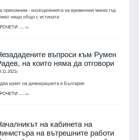
а припомним - изхвърлянията на временния министър
ямат нищо общо с истината
РОЧЕТИ
Незададените въпроси към Румен
Радев, на които няма да отговори
0.11.2021г.
два краят на демокрацията в България
РОЧЕТИ
Началникът на кабинета на
министъра на вътрешните работи