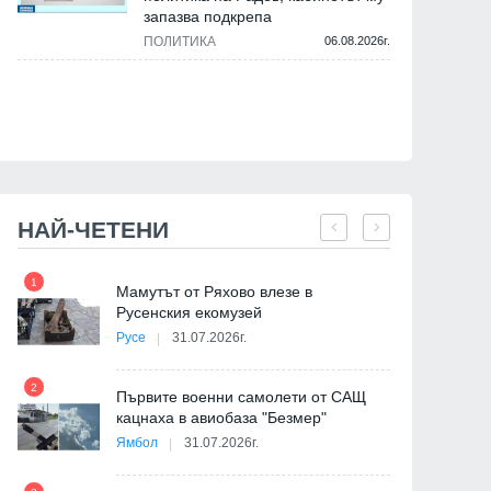
запазва подкрепа
ПОЛИТИКА
06.08.2026г.
НАЙ-ЧЕТЕНИ
1
7
на
Мамутът от Ряхово влезе в
Русенския екомузей
Русе
31.07.2026г.
2
Първите военни самолети от САЩ
кацнаха в авиобаза "Безмер"
8
Ямбол
31.07.2026г.
де