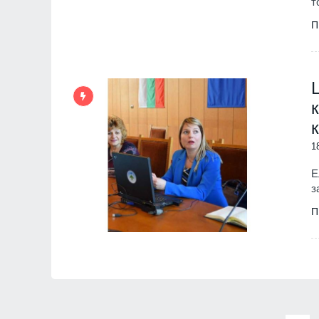
т
П
1
Е
з
П
"Ловци" на педофили, в
непълнолетни, убили м