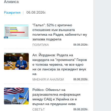
Алианса
Разкрития
06.08.2026г.
"Галъп": 52% с критично
отношение към външната
политика на Радев, кабинетът му
запазва подкрепа
ПОЛИТИКА
06.08.2026г.
Ал. Йорданов: Родата на
кандидата на "промяната" Гюров
е толкова червена, че все едно
ни се лансира за президент внук
на
МНЕНИЯ И АНАЛИЗИ
06.08.2026г.
Politico: Обменът на
разузнавателна информация
между САЩ и Украйна се е
върнал на предишни нива
СВЕТЪТ
06.08.2026г.