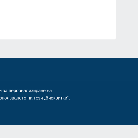
а
и за персонализиране на
ползването на тези „бисквитки“.