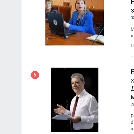
0
М
д
П
2
Р
б
в