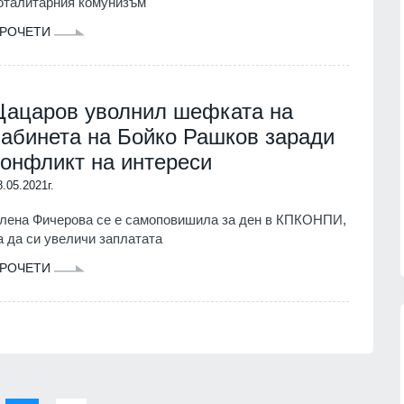
оталитарния комунизъм
РОЧЕТИ
Цацаров уволнил шефката на
кабинета на Бойко Рашков заради
конфликт на интереси
8.05.2021г.
лена Фичерова се е самоповишила за ден в КПКОНПИ,
а да си увеличи заплатата
РОЧЕТИ
сичките
Politico: Обменът на
ъжа на
разузнавателна информация