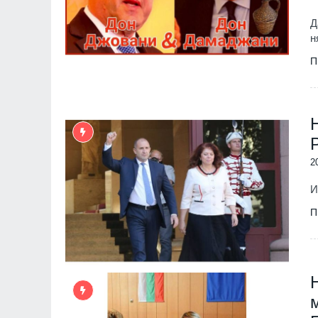
Д
н
П
2
И
П