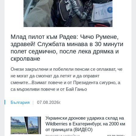
Млад пилот към Радев: Чичо Румене,
здравей! Службата минава в 30 минути
полет седмично, после лека дрямка и
скролване
Онези закръглени и побелели пенсии се оплакват, че
не могат да смогнат да летят и да оправят
смените...Взимат повече и от Президента сигурно, а
са мързеливи повече и от Бай Ганьо
България
07.08.2026г.
Украински дронове удариха склад на
Wildberries в Екатеринбург, на 2000 км
от границата (ВИДЕО)