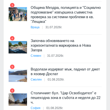
3
Община Мездра, полицията и "Социално
подпомагане" извършиха съвместна
проверка за системни проблеми в кв.
9
"Лещака"
Враца
31.07.2026г.
 в
4
Започва обновяването на
хоризонталната маркировка в Нова
10
Загора
ойно
Сливен
31.07.2026г.
те
5
Водолази издирват мъж, паднал от джет
11
в язовир Доспат
Смолян
01.08.2026г.
оведе
АЕЦ
6
Столичният бул. "Цар Освободител" е
12
пешеходна зона в събота и неделя до 22
ч.
София
01.08.2026г.