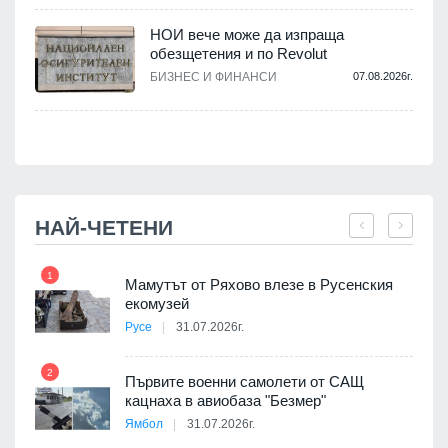
НОИ вече може да изпраща
обезщетения и по Revolut
.
БИЗНЕС И ФИНАНСИ
07.08.2026г.
НАЙ-ЧЕТЕНИ
1
7
Мамутът от Ряхово влезе в Русенския
екомузей
Русе
31.07.2026г.
2
Първите военни самолети от САЩ
кацнаха в авиобаза "Безмер"
8
Ямбол
31.07.2026г.