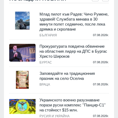
Млад пилот към Радев: Чичо Румене,
здравей! Службата минава в 30
минути полет седмично, после лека
дрямка и скролване
.
БЪЛГАРИЯ
07.08.2026г.
а
Прокуратурата повдигна обвинение
на областния лидер на ДПС в Бургас
.
Христо Широков
БУРГАС
07.08.2026г.
Заповядайте на традиционния
празник на село Оселна
.
ВРАЦА
07.08.2026г.
Украинското военно разузнаване
порази руски комплекс ''Панцир-С1''
на стойност $15 млн.
.
РУСИЯ И УКРАЙНА
07.08.2026г.