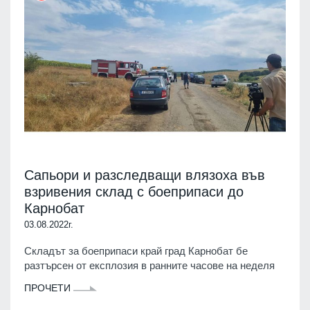
Сапьори и разследващи влязоха във
взривения склад с боеприпаси до
Карнобат
03.08.2022г.
Складът за боеприпаси край град Карнобат бе
разтърсен от експлозия в ранните часове на неделя
ПРОЧЕТИ