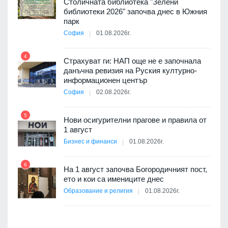
ията
Столичната библиотека "Зелени
та за
библиотеки 2026" започва днес в Южния
парк
София
01.08.2026г.
4
10
бва
Страхуват ги: НАП още не е започнала
данъчна ревизия на Руския културно-
информационен център
София
02.08.2026г.
оито
5
11
7
Нови осигурителни прагове и правила от
1 август
Бизнес и финанси
01.08.2026г.
6
а -
На 1 август започва Богородичният пост,
12
ето и кои са имениците днес
Образование и религия
01.08.2026г.