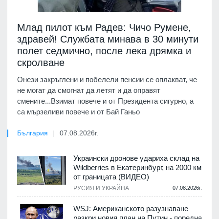
Млад пилот към Радев: Чичо Румене,
здравей! Службата минава в 30 минути
полет седмично, после лека дрямка и
скролване
Онези закръглени и побелели пенсии се оплакват, че
не могат да смогнат да летят и да оправят
смените...Взимат повече и от Президента сигурно, а
са мързеливи повече и от Бай Ганьо
България
07.08.2026г.
Украински дронове удариха склад на
Wildberries в Екатеринбург, на 2000 км
от границата (ВИДЕО)
РУСИЯ И УКРАЙНА
07.08.2026г.
WSJ: Американското разузнаване
разкри новия план на Путин - поредна