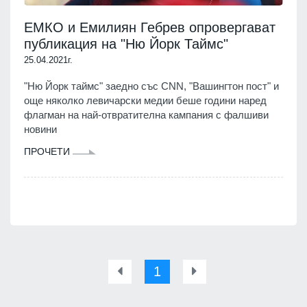
ЕМКО и Емилиян Гебрев опровергават
публикация на "Ню Йорк Таймс"
25.04.2021г.
"Ню Йорк таймс" заедно със CNN, "Вашингтон пост" и
още няколко левичарски медии беше години наред
флагман на най-отвратителна кампания с фалшиви
новини
ПРОЧЕТИ
1