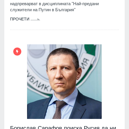
надпреварват в дисциплината "Най-предани
служители на Путин в България"
ПРОЧЕТИ
Борислав Сарафов поиска Русия да ни