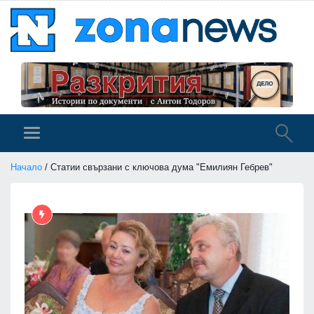
Начало
/ Статии свързани с ключова дума "Емилиян Гебрев"