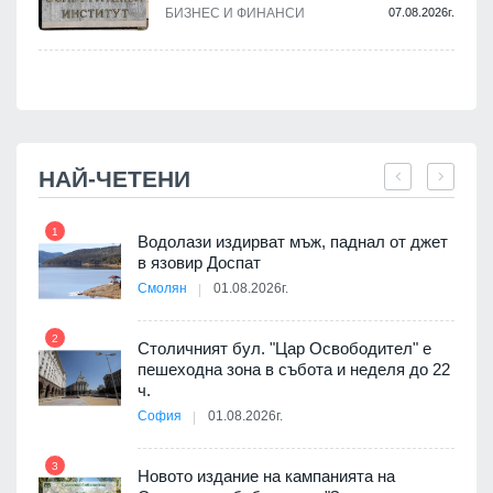
.
БИЗНЕС И ФИНАНСИ
07.08.2026г.
НАЙ-ЧЕТЕНИ
1
7
 няма
Водолази издирват мъж, паднал от джет
0 до
в язовир Доспат
Смолян
01.08.2026г.
2
8
Столичният бул. "Цар Освободител" е
3D
пешеходна зона в събота и неделя до 22
а към
ч.
София
01.08.2026г.
3
9
Новото издание на кампанията на