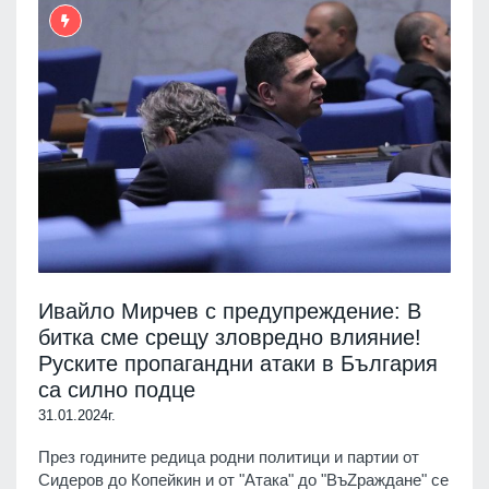
Ивайло Мирчев с предупреждение: В
битка сме срещу зловредно влияние!
Руските пропагандни атаки в България
са силно подце
31.01.2024г.
През годините редица родни политици и партии от
Сидеров до Копейкин и от "Атака" до "ВъZраждане" се