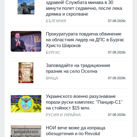
здравей! Службата минава в 30
минути полет седмично, после лека
дрямка и скролване
.
БЪЛГАРИЯ
07.08.2026г.
а
Прокуратурата повдигна обвинение
на областния лидер на ДПС в Бургас
.
Христо Широков
БУРГАС
07.08.2026г.
Заповядайте на традиционния
празник на село Оселна
.
ВРАЦА
07.08.2026г.
Украинското военно разузнаване
порази руски комплекс ''Панцир-С1''
на стойност $15 млн.
.
РУСИЯ И УКРАЙНА
07.08.2026г.
НОИ вече може да изпраща
обезщетения и по Revolut