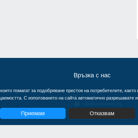
нител
Описаха състоянието на
корабоплавателния път в българск
1.07.2026г.
участък на р. Дунав
Русе
03.08.2026г.
Връзка с нас
 които помагат за подобряване престоя на потребителите, както 
Контакти
аемостта. С използването на сайта автоматично разрешавате из
info@zonanews.bg
Приемам
Отказвам