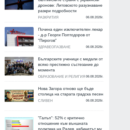
дронове: Литовското разузнаване
разкри подробности
РАЗКРИТИЯ
06.08.2026г.
Почина един изключителен лекар
- д-р Георги Поптодоров от
"Пирогов"
ЗДРАВЕОПАЗВАНЕ
06.08.2026г.
Българските ученици с медали от
всяко престижно състезание до
момента
ОБРАЗОВАНИЕ И РЕЛИГИЯ
06.08.2026г.
Нова Загора отново ще бъде
столица на старата градска песен
СЛИВЕН
06.08.2026г.
"Галъп": 52% с критично
отношение към външната
политика на Радев, кабинетът му