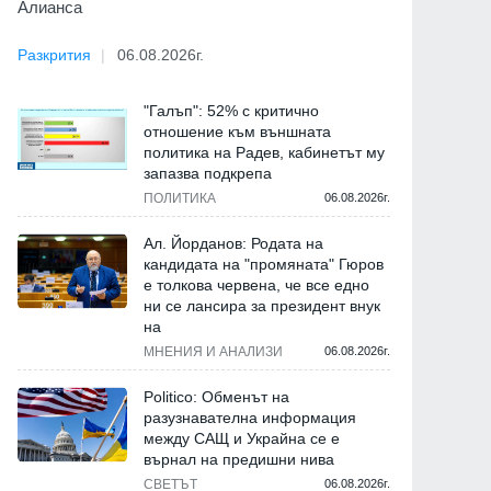
Алианса
Разкрития
06.08.2026г.
"Галъп": 52% с критично
отношение към външната
политика на Радев, кабинетът му
запазва подкрепа
ПОЛИТИКА
06.08.2026г.
Ал. Йорданов: Родата на
кандидата на "промяната" Гюров
е толкова червена, че все едно
ни се лансира за президент внук
на
МНЕНИЯ И АНАЛИЗИ
06.08.2026г.
Politico: Обменът на
разузнавателна информация
между САЩ и Украйна се е
върнал на предишни нива
СВЕТЪТ
06.08.2026г.