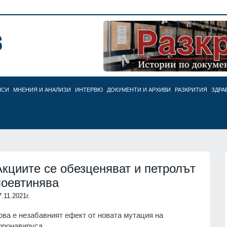
НСИ
МНЕНИЯ И АНАЛИЗИ
ИНТЕРВЮ
ДОКУМЕНТИ И АРХИВИ
РАЗКРИТИЯ
ЗДРА
Акциите се обезценяват и петролът
поевтинява
7.11.2021г.
ова е незабавният ефект от новата мутация на
оронавируса