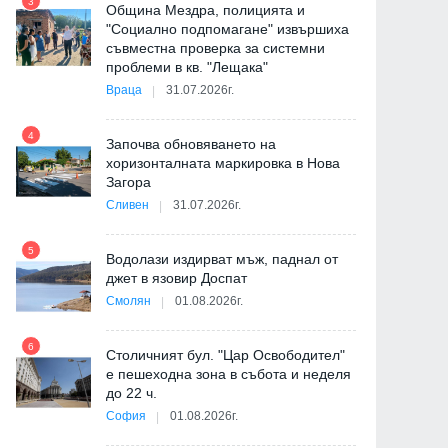
3
Община Мездра, полицията и
"Социално подпомагане" извършиха
съвместна проверка за системни
9
проблеми в кв. "Лещака"
Враца
31.07.2026г.
-
4
Започва обновяването на
хоризонталната маркировка в Нова
Загора
10
Сливен
31.07.2026г.
5
Водолази издирват мъж, паднал от
джет в язовир Доспат
11
Смолян
01.08.2026г.
6
а
Столичният бул. "Цар Освободител"
е пешеходна зона в събота и неделя
12
до 22 ч.
София
01.08.2026г.