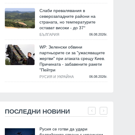
Слаби превалявания в
северозападните райони на
страната, но температурите
остават високи - до 37°
БЪЛГАРИЯ
06.08.2026г.
WP: Зеленски обвини
партньорите си за "ужасяващите
жертви" при атаката срещу Киев.
Причината - забавените ракети
"Пейтри
РУСИЯ И УКРАЙНА
06.08.2026г.
ПОСЛЕДНИ НОВИНИ
Русия се готви да удари
балтийските страни с украински