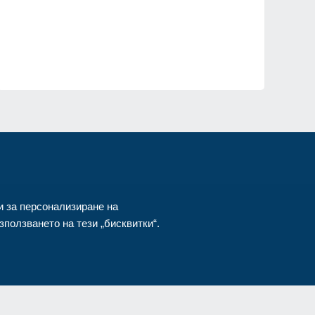
ия
и за персонализиране на
ползването на тези „бисквитки“.