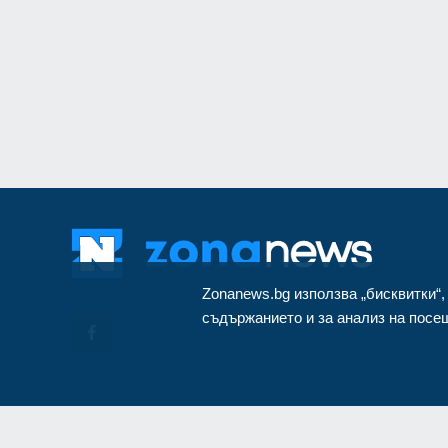
монтиран в разкло
Велико Търново
3
Zonanews.bg използва „бисквитки“,
съдържанието и за анализ на посещ