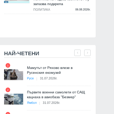
запазва подкрепа
ПОЛИТИКА
06.08.2026г.
НАЙ-ЧЕТЕНИ
1
7
на
Мамутът от Ряхово влезе в
Русенския екомузей
Русе
31.07.2026г.
2
Първите военни самолети от САЩ
кацнаха в авиобаза "Безмер"
8
Ямбол
31.07.2026г.
де