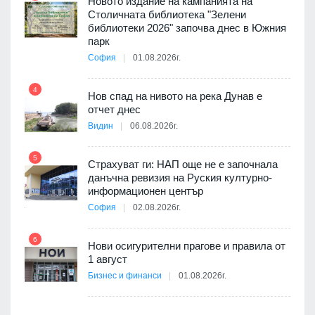
Новото издание на кампанията на
Столичната библиотека "Зелени
3D
библиотеки 2026" започва днес в Южния
а към
парк
София
01.08.2026г.
10
4
Нов спад на нивото на река Дунав е
 няма
отчет днес
0 до
Видин
06.08.2026г.
11
5
Страхуват ги: НАП още не е започнала
данъчна ревизия на Руския културно-
ията
информационен център
та за
София
02.08.2026г.
12
6
Нови осигурителни прагове и правила от
1 август
ско:
Бизнес и финанси
01.08.2026г.