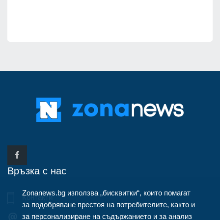
Връзка с нас
Zonanews.bg използва „бисквитки“, които помагат
Контакти
за подобряване престоя на потребителите, както и
за персонализиране на съдържанието и за анализ
info@zonanews.bg