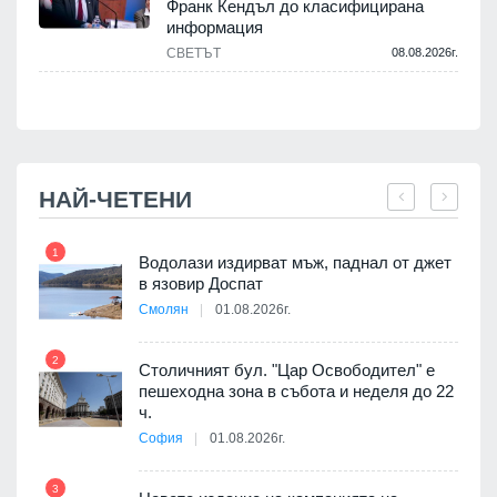
Франк Кендъл до класифицирана
информация
СВЕТЪТ
08.08.2026г.
.
НАЙ-ЧЕТЕНИ
1
7
Водолази издирват мъж, паднал от джет
в язовир Доспат
Смолян
01.08.2026г.
 в
2
8
Столичният бул. "Цар Освободител" е
пешеходна зона в събота и неделя до 22
ч.
я
София
01.08.2026г.
9
3