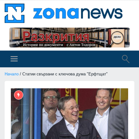
Начало
/ Статии свързани с ключова дума "Ерфтщат"