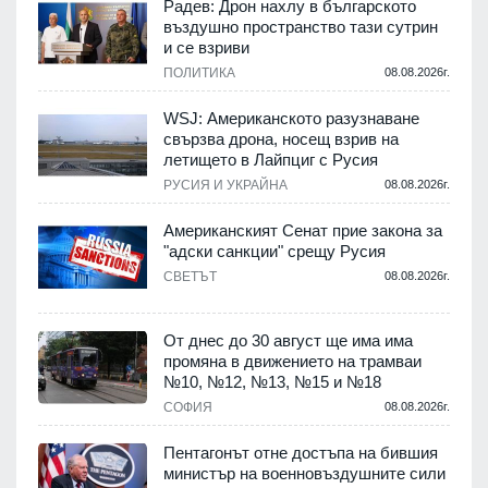
Радев: Дрон нахлу в българското
въздушно пространство тази сутрин
и се взриви
ПОЛИТИКА
08.08.2026г.
.
WSJ: Американското разузнаване
свързва дрона, носещ взрив на
летището в Лайпциг с Русия
.
РУСИЯ И УКРАЙНА
08.08.2026г.
Американският Сенат прие закона за
"адски санкции" срещу Русия
СВЕТЪТ
08.08.2026г.
.
От днес до 30 август ще има има
промяна в движението на трамваи
№10, №12, №13, №15 и №18
т
СОФИЯ
08.08.2026г.
.
Пентагонът отне достъпа на бившия
министър на военновъздушните сили