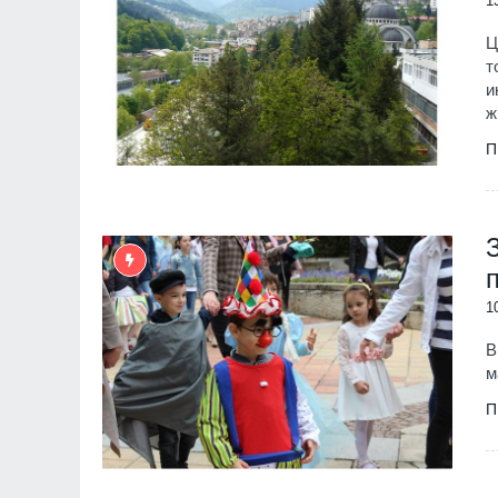
1
Ц
т
и
ж
П
1
В
м
П