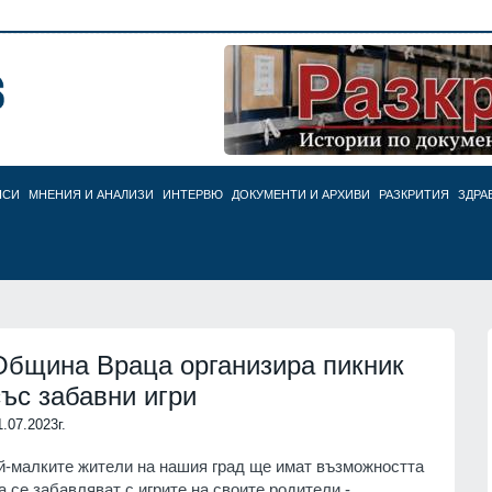
НСИ
МНЕНИЯ И АНАЛИЗИ
ИНТЕРВЮ
ДОКУМЕНТИ И АРХИВИ
РАЗКРИТИЯ
ЗДРА
Община Враца организира пикник
със забавни игри
1.07.2023г.
й-малките жители на нашия град ще имат възможността
а се забавляват с игрите на своите родители -