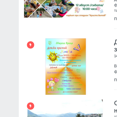
ф
т
П
1
В
ф
П