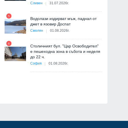
-
Сливен
31.07.2026г.
5
Водолази издирват мъж, паднал от
джет в язовир Доспат
11
Смолян
01.08.2026г.
6
Столичният бул. "Цар Освободител"
е пешеходна зона в събота и неделя
12
до 22 ч.
София
01.08.2026г.
ия