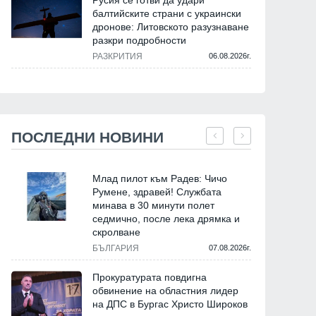
Русия се готви да удари
балтийските страни с украински
дронове: Литовското разузнаване
разкри подробности
РАЗКРИТИЯ
06.08.2026г.
ПОСЛЕДНИ НОВИНИ
Млад пилот към Радев: Чичо
Румене, здравей! Службата
минава в 30 минути полет
седмично, после лека дрямка и
скролване
БЪЛГАРИЯ
07.08.2026г.
Прокуратурата повдигна
обвинение на областния лидер
на ДПС в Бургас Христо Широков