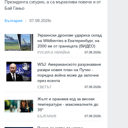
Президента сигурно, а са мързеливи повече и от
Бай Ганьо
България
07.08.2026г.
Украински дронове удариха склад
на Wildberries в Екатеринбург, на
2000 км от границата (ВИДЕО)
РУСИЯ И УКРАЙНА
07.08.2026г.
WSJ: Американското разузнаване
разкри новия план на Путин -
поредна война може да започне
през есента
СВЕТЪТ
07.08.2026г.
Жълт и оранжев код за високи
температури - максималните до
39°
БЪЛГАРИЯ
07.08.2026г.