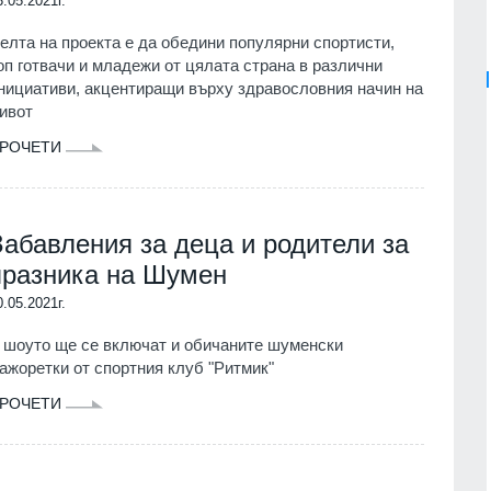
3.05.2021г.
елта на проекта е да обедини популярни спортисти,
оп готвачи и младежи от цялата страна в различни
нициативи, акцентиращи върху здравословния начин на
ивот
РОЧЕТИ
Забавления за деца и родители за
празника на Шумен
0.05.2021г.
 шоуто ще се включат и обичаните шуменски
ажоретки от спортния клуб "Ритмик"
РОЧЕТИ