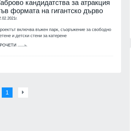
Габрово кандидатства за атракция
във формата на гигантско дърво
2.02.2021г.
роектът включва въжен парк, съоръжение за свободно
етене и детски стени за катерене
РОЧЕТИ
Patriot
Българските ученици с медали от
нас
всяко престижно състезание до
момента
07.08.2026г.
1
ОБРАЗОВАНИЕ И РЕЛИГИЯ
06.08.2026г.
обяви
Нова Загора отново ще бъде
 операции
столица на старата градска песен
СЛИВЕН
06.08.2026г.
07.08.2026г.