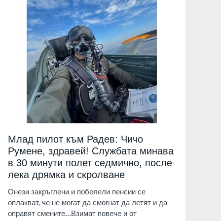
Млад пилот към Радев: Чичо
Румене, здравей! Службата минава
в 30 минути полет седмично, после
лека дрямка и скролване
Онези закръглени и побелели пенсии се
оплакват, че не могат да смогнат да летят и да
оправят смените...Взимат повече и от