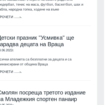
едербал, тенис на маса, футбол, баскетбол, шах и
абла, народна топка, ходене на въже
РОЧЕТИ
Детски празник "Усмивка" ще
зарадва децата на Враца
4.06.2022г.
сички ателиета са безплатни за децата и са
инансирани от община Враца
РОЧЕТИ
Смолян посреща третото издание
на Младежкия спортен панаир