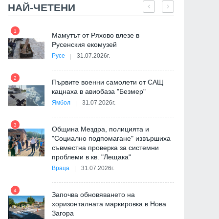
НАЙ-ЧЕТЕНИ
1
7
е
Мамутът от Ряхово влезе в
Русенския екомузей
Русе
31.07.2026г.
2
на
Първите военни самолети от САЩ
кацнаха в авиобаза "Безмер"
8
Ямбол
31.07.2026г.
3
Община Мездра, полицията и
"Социално подпомагане" извършиха
съвместна проверка за системни
9
проблеми в кв. "Лещака"
де
Враца
31.07.2026г.
4
Започва обновяването на
хоризонталната маркировка в Нова
Загора
10