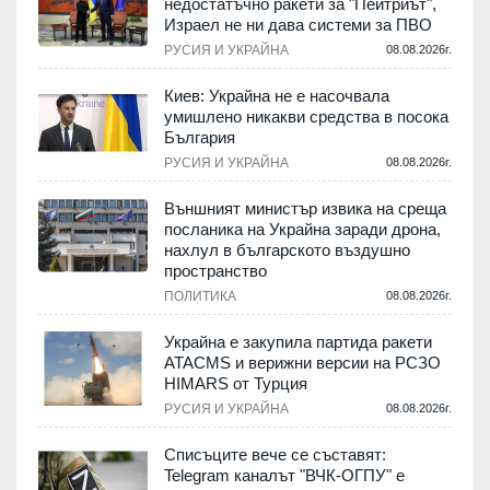
недостатъчно ракети за "Пейтриът",
Израел не ни дава системи за ПВО
.
РУСИЯ И УКРАЙНА
08.08.2026г.
Киев: Украйна не е насочвала
м
умишлено никакви средства в посока
България
.
РУСИЯ И УКРАЙНА
08.08.2026г.
е
Външният министър извика на среща
посланика на Украйна заради дрона,
нахлул в българското въздушно
пространство
.
ПОЛИТИКА
08.08.2026г.
Украйна е закупила партида ракети
ATACMS и верижни версии на РСЗО
HIMARS от Турция
.
РУСИЯ И УКРАЙНА
08.08.2026г.
Списъците вече се съставят:
Telegram каналът "ВЧК-ОГПУ" е