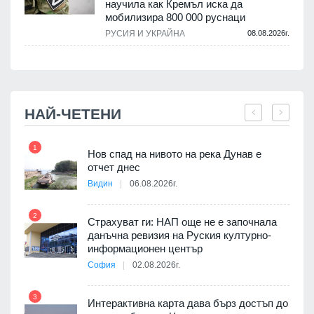
научила как Кремъл иска да
мобилизира 800 000 руснаци
.
РУСИЯ И УКРАЙНА
08.08.2026г.
НАЙ-ЧЕТЕНИ
1
7
3D
Нов спад на нивото на река Дунав е
а към
отчет днес
Видин
06.08.2026г.
2
Страхуват ги: НАП още не е започнала
8
ията
данъчна ревизия на Руския културно-
та за
информационен център
София
02.08.2026г.
3
Интерактивна карта дава бърз достъп до