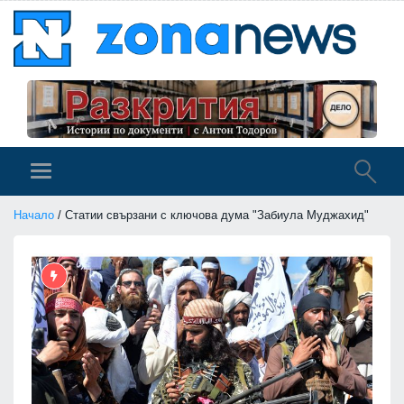
Начало
/ Статии свързани с ключова дума "Забиула Муджахид"