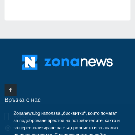
Връзка с нас
Zonanews.bg използва „бисквитки“, които помагат
Контакти
за подобряване престоя на потребителите, както и
за персонализиране на съдържанието и за анализ
info@zonanews.bg
на посещаемостта. С използването на сайта