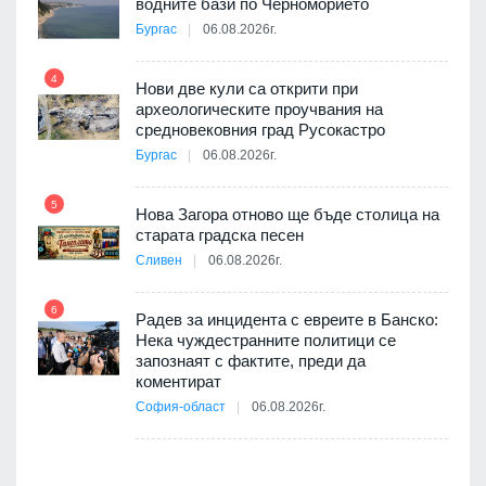
водните бази по Черноморието
9
път в
Бургас
06.08.2026г.
 4
4
Нови две кули са открити при
археологическите проучвания на
средновековния град Русокастро
10
Бургас
06.08.2026г.
5
Нова Загора отново ще бъде столица на
старата градска песен
Сливен
06.08.2026г.
11
 на
а, че
6
т
Радев за инцидента с евреите в Банско:
Нека чуждестранните политици се
запознаят с фактите, преди да
коментират
12
София-област
06.08.2026г.
оито
7