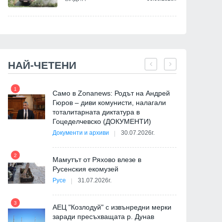
НАЙ-ЧЕТЕНИ
1
7
Само в Zonanews: Родът на Андрей
Гюров – диви комунисти, налагали
тоталитарната диктатура в
Гоцеделчевско (ДОКУМЕНТИ)
Документи и архиви
30.07.2026г.
8
2
Мамутът от Ряхово влезе в
Русенския екомузей
Русе
31.07.2026г.
9
3
АЕЦ "Козлодуй" с извънредни мерки
заради пресъхващата р. Дунав