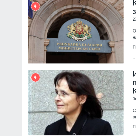
2
О
н
П
0
С
а
П