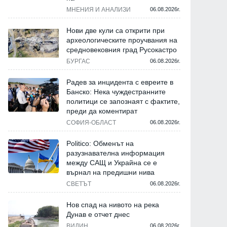
МНЕНИЯ И АНАЛИЗИ
06.08.2026г.
Нови две кули са открити при
археологическите проучвания на
средновековния град Русокастро
БУРГАС
06.08.2026г.
Радев за инцидента с евреите в
Банско: Нека чуждестранните
политици се запознаят с фактите,
преди да коментират
СОФИЯ-ОБЛАСТ
06.08.2026г.
Politico: Обменът на
разузнавателна информация
между САЩ и Украйна се е
върнал на предишни нива
СВЕТЪТ
06.08.2026г.
Нов спад на нивото на река
Дунав е отчет днес
ВИДИН
06.08.2026г.