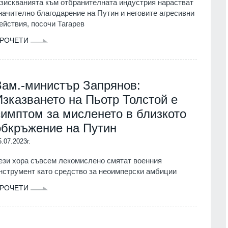
зискванията към отбранителната индустрия нарастват
начително благодарение на Путин и неговите агресивни
ействия, посочи Тагарев
РОЧЕТИ
Зам.-министър Запрянов:
Изказването на Пьотр Толстой е
симптом за мисленето в близкото
обкръжение на Путин
5.07.2023г.
ези хора съвсем лекомислено смятат военния
нструмент като средство за неоимперски амбиции
РОЧЕТИ