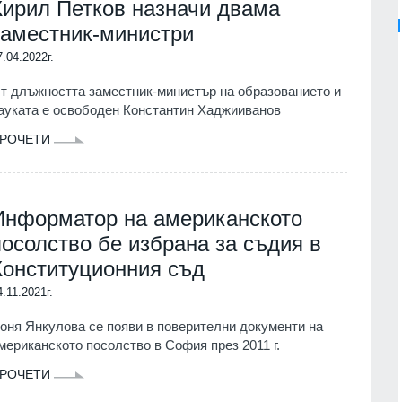
Кирил Петков назначи двама
заместник-министри
7.04.2022г.
т длъжността заместник-министър на образованието и
ауката е освободен Константин Хаджииванов
РОЧЕТИ
Информатор на американското
посолство бе избрана за съдия в
Конституционния съд
4.11.2021г.
оня Янкулова се появи в поверителни документи на
мериканското посолство в София през 2011 г.
РОЧЕТИ