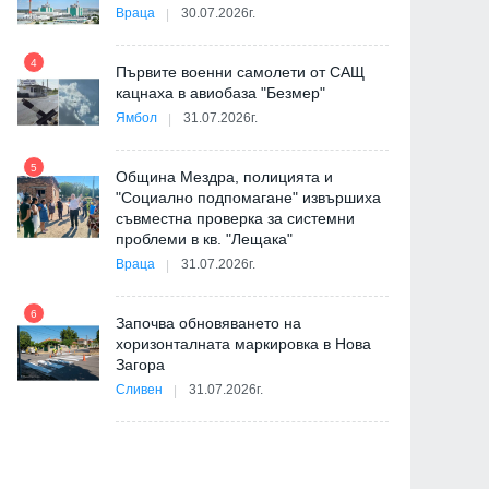
Враца
30.07.2026г.
4
Първите военни самолети от САЩ
10
кацнаха в авиобаза "Безмер"
Ямбол
31.07.2026г.
5
Община Мездра, полицията и
"Социално подпомагане" извършиха
съвместна проверка за системни
11
проблеми в кв. "Лещака"
на
Враца
31.07.2026г.
6
Започва обновяването на
хоризонталната маркировка в Нова
12
Загора
и
Сливен
31.07.2026г.