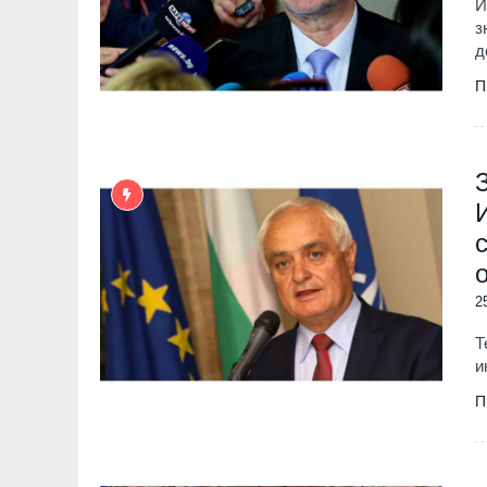
И
з
д
П
2
Т
и
П