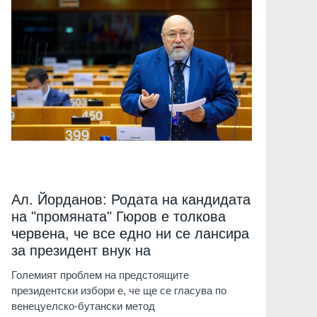
Ал. Йорданов: Родата на кандидата
на "промяната" Гюров е толкова
червена, че все едно ни се лансира
за президент внук на
Големият проблем на предстоящите
президентски избори е, че ще се гласува по
венецуелско-бутански метод