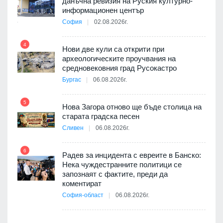
данъчна ревизия на Руския културно-
9
ията
информационен център
та за
София
02.08.2026г.
4
Нови две кули са открити при
археологическите проучвания на
10
 на
средновековния град Русокастро
а, че
Бургас
06.08.2026г.
т
5
Нова Загора отново ще бъде столица на
старата градска песен
Сливен
06.08.2026г.
11
път в
6
 4
Радев за инцидента с евреите в Банско:
Нека чуждестранните политици се
запознаят с фактите, преди да
коментират
12
София-област
06.08.2026г.
д-р