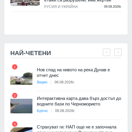
.
РУСИЯ И УКРАЙНА
09.08.2026г.
НАЙ-ЧЕТЕНИ
1
7
Нов спад на нивото на река Дунав е
я
отчет днес
Видин
06.08.2026г.
2
Интерактивна карта дава бърз достъп до
8
3D
водните бази по Черноморието
а към
Бургас
06.08.2026г.
3
Страхуват ги: НАП още не е започнала