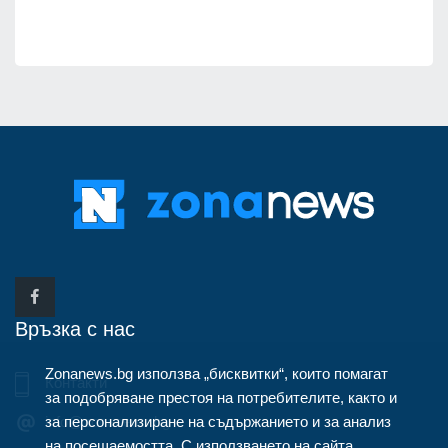
Връзка с нас
Zonanews.bg използва „бисквитки“, които помагат
Контакти
за подобряване престоя на потребителите, както и
за персонализиране на съдържанието и за анализ
info@zonanews.bg
на посещаемостта. С използването на сайта