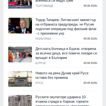
военната си индустрия
.
ТЪРГОВИЩЕ
09.08.2026г.
Тодор Тагарев: Литовският министър
на отбраната предупреди, че Русия
т
подготвя операции под фалшив флаг
- с приземени укр
.
ПОЛИТИКА
09.08.2026г.
,
Детската болница в Бургас отворена
за всички деца, все повече лекари се
връщат в България
.
БУРГАС
09.08.2026г.
Нивото на река Дунав край Русе
остава без промяна
РУСЕ
09.08.2026г.
.
Руските окупатори удариха 10-
етажна сграда в Харков: горните
етажи са разрушени, има жертви