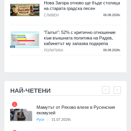
Нова Загора отново ще бъде столица
на старата градска песен
СЛИВЕН
06.08.2026г.
.
"Галъп": 52% с критично отношение
и
към външната политика на Радев,
а
кабинетът му запазва подкрепа
ПОЛИТИКА
06.08.2026г.
.
НАЙ-ЧЕТЕНИ
1
7
Мамутът от Ряхово влезе в Русенския
екомузей
Русе
31.07.2026г.