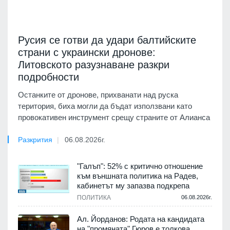
Русия се готви да удари балтийските
страни с украински дронове:
Литовското разузнаване разкри
подробности
Останките от дронове, прихванати над руска
територия, биха могли да бъдат използвани като
провокативен инструмент срещу страните от Алианса
Разкрития
06.08.2026г.
"Галъп": 52% с критично отношение
към външната политика на Радев,
кабинетът му запазва подкрепа
ПОЛИТИКА
06.08.2026г.
Ал. Йорданов: Родата на кандидата
на "промяната" Гюров е толкова