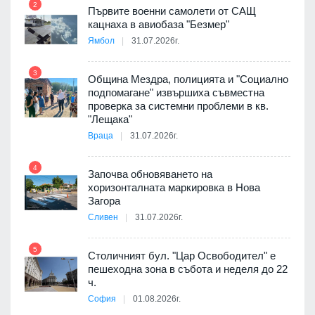
2
Първите военни самолети от САЩ
кацнаха в авиобаза "Безмер"
8
Ямбол
31.07.2026г.
 в
3
Община Мездра, полицията и "Социално
подпомагане" извършиха съвместна
проверка за системни проблеми в кв.
9
ойно
"Лещака"
те
Враца
31.07.2026г.
4
Започва обновяването на
хоризонталната маркировка в Нова
10
оведе
Загора
АЕЦ
Сливен
31.07.2026г.
5
Столичният бул. "Цар Освободител" е
11
пешеходна зона в събота и неделя до 22
ч.
я
София
01.08.2026г.