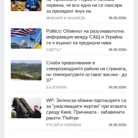
червена, че все едно ни се лансира
за президент внук на
МНЕНИЯ И АНАЛИЗИ
06.08.2026г.
Politico: Обменът на разузнавателна
информация между САЩ и Украйна
се е върнал на предишни нива
СВЕТЪТ
06.08.2026г.
Слаби превалявания в
северозападните райони на страната,
но температурите остават високи - до
37°
БЪЛГАРИЯ
06.08.2026г.
WP: Зеленски обвини партньорите си
за "ужасяващите жертви" при атаката
срещу Киев. Причината - забавените
ракети "Пейтри
РУСИЯ И УКРАЙНА
06.08.2026г.