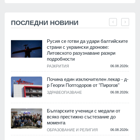
ПОСЛЕДНИ НОВИНИ
Русия се готви да удари балтийските
страни с украински дронове:
Литовското разузнаване разкри
подробности
.
РАЗКРИТИЯ
06.08.2026г.
Почина един изключителен лекар - д-
р Георги Поптодоров от "Пирогов"
.
ЗДРАВЕОПАЗВАНЕ
06.08.2026г.
,
Българските ученици с медали от
о
всяко престижно състезание до
момента
.
ОБРАЗОВАНИЕ И РЕЛИГИЯ
06.08.2026г.