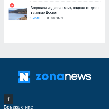
6
12
Водолази издирват мъж, паднал от джет
в язовир Доспат
е
Смолян
01.08.2026г.
Връзка с нас