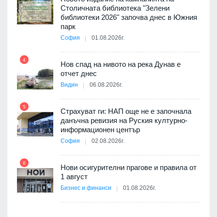
Столичната библиотека "Зелени
я
библиотеки 2026" започва днес в Южния
парк
София
01.08.2026г.
10
4
3D
Нов спад на нивото на река Дунав е
а към
отчет днес
Видин
06.08.2026г.
11
5
Страхуват ги: НАП още не е започнала
ията
данъчна ревизия на Руския културно-
та за
информационен център
София
02.08.2026г.
12
6
Нови осигурителни прагове и правила от
ско:
1 август
Бизнес и финанси
01.08.2026г.