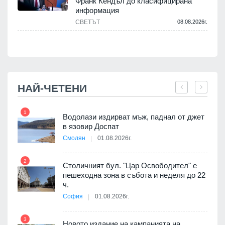
Франк Кендъл до класифицирана
информация
СВЕТЪТ
08.08.2026г.
.
НАЙ-ЧЕТЕНИ
1
7
оведе
Водолази издирват мъж, паднал от джет
АЕЦ
в язовир Доспат
Смолян
01.08.2026г.
2
8
Столичният бул. "Цар Освободител" е
 няма
пешеходна зона в събота и неделя до 22
0 до
ч.
София
01.08.2026г.
9
3
Новото издание на кампанията на