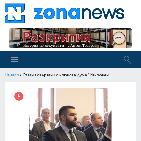
Начало
/ Статии свързани с ключова дума "Изключен"