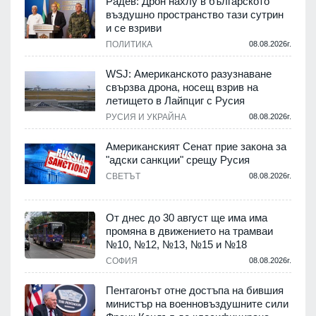
Радев: Дрон нахлу в българското
въздушно пространство тази сутрин
и се взриви
ПОЛИТИКА
08.08.2026г.
.
WSJ: Американското разузнаване
свързва дрона, носещ взрив на
летището в Лайпциг с Русия
.
РУСИЯ И УКРАЙНА
08.08.2026г.
Американският Сенат прие закона за
"адски санкции" срещу Русия
СВЕТЪТ
08.08.2026г.
.
От днес до 30 август ще има има
промяна в движението на трамваи
№10, №12, №13, №15 и №18
т
СОФИЯ
08.08.2026г.
.
Пентагонът отне достъпа на бившия
министър на военновъздушните сили