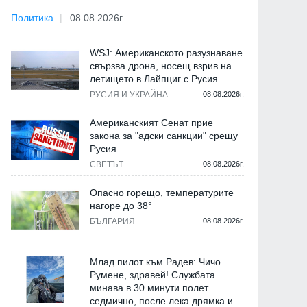
Политика
08.08.2026г.
WSJ: Американското разузнаване
свързва дрона, носещ взрив на
летището в Лайпциг с Русия
РУСИЯ И УКРАЙНА
08.08.2026г.
Американският Сенат прие
закона за "адски санкции" срещу
Русия
СВЕТЪТ
08.08.2026г.
Опасно горещо, температурите
нагоре до 38°
БЪЛГАРИЯ
08.08.2026г.
Млад пилот към Радев: Чичо
Румене, здравей! Службата
минава в 30 минути полет
седмично, после лека дрямка и