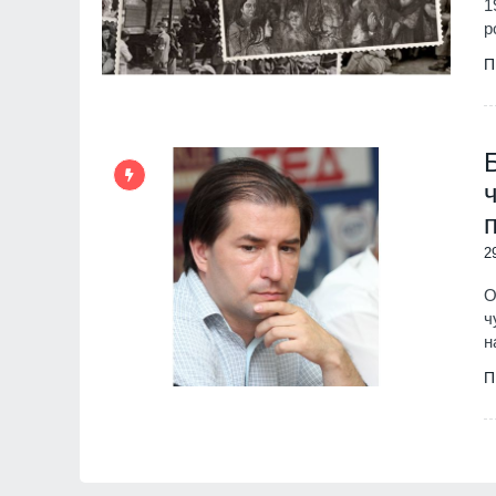
1
р
П
2
О
ч
н
П