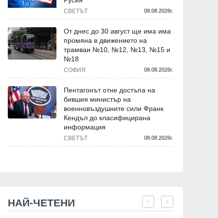
Русия
СВЕТЪТ
08.08.2026г.
От днес до 30 август ще има има
промяна в движението на
трамваи №10, №12, №13, №15 и
№18
СОФИЯ
08.08.2026г.
Пентагонът отне достъпа на
бившия министър на
военновъздушните сили Франк
Кендъл до класифицирана
информация
СВЕТЪТ
08.08.2026г.
НАЙ-ЧЕТЕНИ