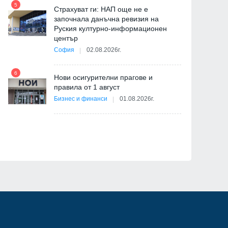
5
11
Страхуват ги: НАП още не е
започнала данъчна ревизия на
Руския културно-информационен
център
София
02.08.2026г.
6
Нови осигурителни прагове и
12
правила от 1 август
я
Бизнес и финанси
01.08.2026г.
ав