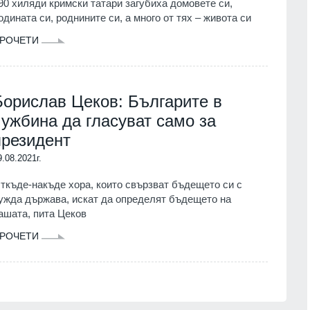
90 хиляди кримски татари загубиха домовете си,
одината си, роднините си, а много от тях – живота си
РОЧЕТИ
Борислав Цеков: Българите в
чужбина да гласуват само за
президент
9.08.2021г.
ткъде-накъде хора, които свързват бъдещето си с
ужда държава, искат да определят бъдещето на
ашата, пита Цеков
РОЧЕТИ