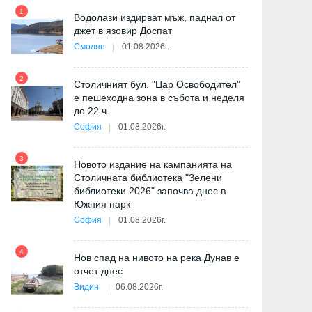
1
7
Водолази издирват мъж, паднал от
ия
джет в язовир Доспат
Смолян
01.08.2026г.
2
8
Столичният бул. "Цар Освободител"
"
е пешеходна зона в събота и неделя
от
до 22 ч.
София
01.08.2026г.
3
9
Новото издание на кампанията на
Столичната библиотека "Зелени
библиотеки 2026" започва днес в
Южния парк
София
01.08.2026г.
10
4
Нов спад на нивото на река Дунав е
отчет днес
Видин
06.08.2026г.