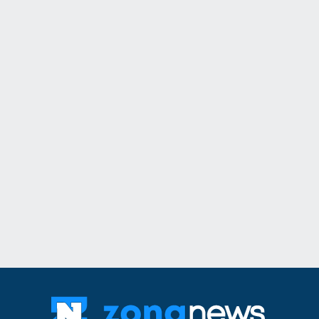
11
Информационна к
популяризиране н
здравно досие и н
приложение еЗдра
в
Враца
03.08.2026г
12
Ансамбъл "Мездра
достойно България
престижните фолк
света
Враца
03.08.2026г