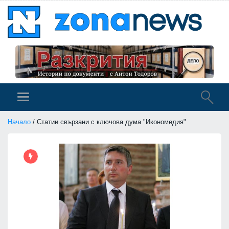
Начало
/ Статии свързани с ключова дума "Икономедия"