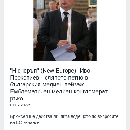
"Ню юръп" (New Europe): Иво
Прокопиев - сляпото петно в
българския медиен пейзаж.
Емблематичен медиен конгломерат,
ръко
01.02.2022г.
Брюксел ще действа ли, пита водещото по въпросите
на ЕС издание