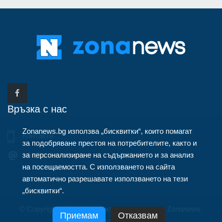
Връзка с нас
Zonanews.bg използва „бисквитки“, които помагат
Контакти
за подобряване престоя на потребителите, както и
за персонализиране на съдържанието и за анализ
info@zonanews.bg
на посещаемостта. С използването на сайта
автоматично разрешавате използването на тези
„бисквитки“.
© Copyright 2020, Информационна агенция Zonanews.
Приемам
Отказвам
Всички права запазени.