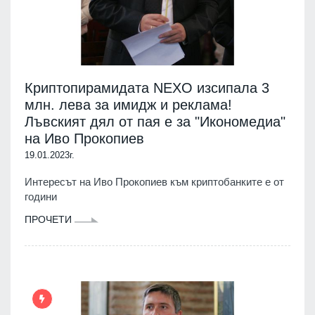
Криптопирамидата NEXO изсипала 3
млн. лева за имидж и реклама!
Лъвският дял от пая е за "Икономедиа"
на Иво Прокопиев
19.01.2023г.
Интересът на Иво Прокопиев към криптобанките е от
години
ПРОЧЕТИ