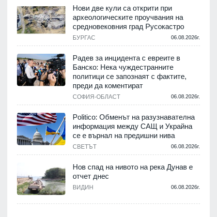
Нови две кули са открити при
археологическите проучвания на
средновековния град Русокастро
.
БУРГАС
06.08.2026г.
Радев за инцидента с евреите в
Банско: Нека чуждестранните
политици се запознаят с фактите,
.
преди да коментират
СОФИЯ-ОБЛАСТ
06.08.2026г.
Politico: Обменът на разузнавателна
информация между САЩ и Украйна
се е върнал на предишни нива
.
СВЕТЪТ
06.08.2026г.
Нов спад на нивото на река Дунав е
отчет днес
.
ВИДИН
06.08.2026г.