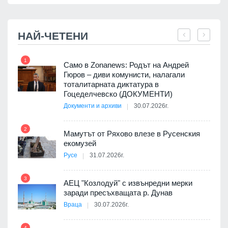
НАЙ-ЧЕТЕНИ
1
7
ала
Само в Zonanews: Родът на Андрей
о-
Гюров – диви комунисти, налагали
тоталитарната диктатура в
Гоцеделчевско (ДОКУМЕНТИ)
Документи и архиви
30.07.2026г.
8
а от
2
Мамутът от Ряхово влезе в Русенския
екомузей
Русе
31.07.2026г.
9
пост,
3
АЕЦ "Козлодуй" с извънредни мерки
заради пресъхващата р. Дунав
Враца
30.07.2026г.
4