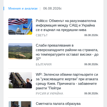
Мнения и анализи
06.08.2026г.
Politico: Обменът на разузнавателна
информация между САЩ и Украйна
се е върнал на предишни нива
СВЕТЪТ
06.08.2026г.
Слаби превалявания в
северозападните райони на страната,
но температурите остават високи - до
37°
БЪЛГАРИЯ
06.08.2026г.
WP: Зеленски обвини партньорите си
за "ужасяващите жертви" при атаката
срещу Киев. Причината - забавените
ракети "Пейтри
РУСИЯ И УКРАЙНА
06.08.2026г.
Сметната палата образува