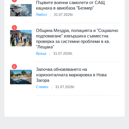
елни
Първите военни самолети от САЩ
10
кацнаха в авиобаза "Безмер"
Ямбол
31.07.2026г.
5
Община Мездра, полицията и "Социално
ите
подпомагане" извършиха съвместна
проверка за системни проблеми в кв.
11
"Лещака"
Враца
31.07.2026г.
6
Започва обновяването на
хоризонталната маркировка в Нова
12
Загора
Сливен
31.07.2026г.