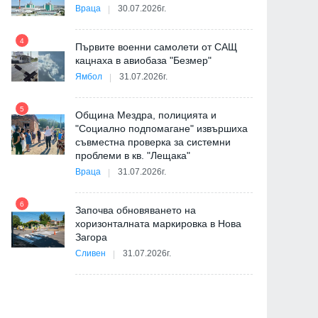
Враца
30.07.2026г.
4
Първите военни самолети от САЩ
10
кацнаха в авиобаза "Безмер"
Ямбол
31.07.2026г.
5
Община Мездра, полицията и
"Социално подпомагане" извършиха
съвместна проверка за системни
11
проблеми в кв. "Лещака"
на
Враца
31.07.2026г.
6
Започва обновяването на
хоризонталната маркировка в Нова
12
Загора
и
Сливен
31.07.2026г.