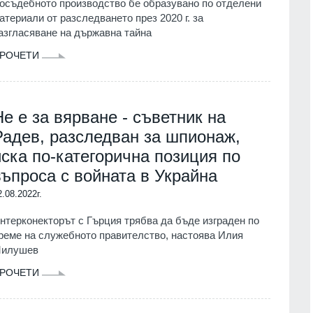
осъдебното производство бе образувано по отделени
атериали от разследването през 2020 г. за
азгласяване на държавна тайна
РОЧЕТИ
Не е за вярване - съветник на
Радев, разследван за шпионаж,
иска по-категорична позиция по
въпроса с войната в Украйна
2.08.2022г.
нтерконекторът с Гърция трябва да бъде изграден по
реме на служебното правителство, настоява Илия
илушев
РОЧЕТИ