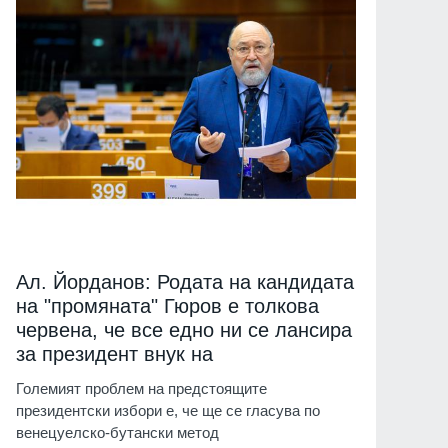
Ал. Йорданов: Родата на кандидата
на "промяната" Гюров е толкова
червена, че все едно ни се лансира
за президент внук на
Големият проблем на предстоящите
президентски избори е, че ще се гласува по
венецуелско-бутански метод