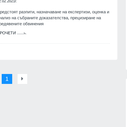
2.02.2021г.
редстоят разпити, назначаване на експертизи, оценка и
нализ на събраните доказателства, прецизиране на
редявените обвинения
РОЧЕТИ
1
"Френска целувка" на остров
и на
"Света Анастасия" на 6 август
рите
БУРГАС
05.08.2026г.
06.08.2026г.