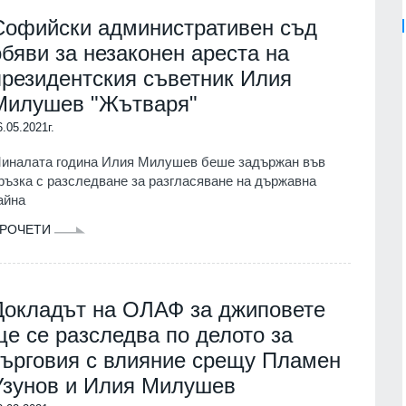
Софийски административен съд
обяви за незаконен ареста на
президентския съветник Илия
Милушев "Жътваря"
6.05.2021г.
иналата година Илия Милушев беше задържан във
ръзка с разследване за разгласяване на държавна
айна
РОЧЕТИ
Докладът на ОЛАФ за джиповете
ще се разследва по делото за
търговия с влияние срещу Пламен
Узунов и Илия Милушев