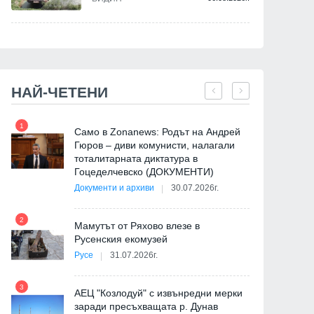
НАЙ-ЧЕТЕНИ
1
7
Само в Zonanews: Родът на Андрей
Гюров – диви комунисти, налагали
тоталитарната диктатура в
Гоцеделчевско (ДОКУМЕНТИ)
Документи и архиви
30.07.2026г.
8
2
Мамутът от Ряхово влезе в
Русенския екомузей
Русе
31.07.2026г.
9
3
АЕЦ "Козлодуй" с извънредни мерки
заради пресъхващата р. Дунав