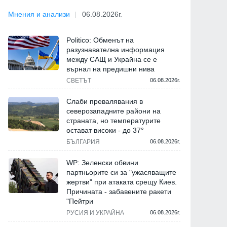
Мнения и анализи
06.08.2026г.
Politico: Обменът на
разузнавателна информация
между САЩ и Украйна се е
върнал на предишни нива
СВЕТЪТ
06.08.2026г.
Слаби превалявания в
северозападните райони на
страната, но температурите
остават високи - до 37°
БЪЛГАРИЯ
06.08.2026г.
WP: Зеленски обвини
партньорите си за "ужасяващите
жертви" при атаката срещу Киев.
Причината - забавените ракети
"Пейтри
РУСИЯ И УКРАЙНА
06.08.2026г.