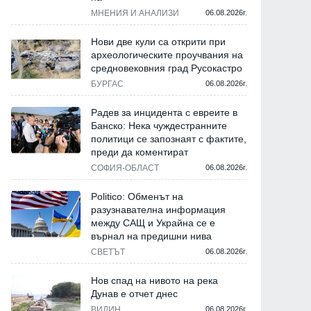
МНЕНИЯ И АНАЛИЗИ
06.08.2026г.
Нови две кули са открити при
археологическите проучвания на
средновековния град Русокастро
БУРГАС
06.08.2026г.
Радев за инцидента с евреите в
Банско: Нека чуждестранните
политици се запознаят с фактите,
преди да коментират
СОФИЯ-ОБЛАСТ
06.08.2026г.
Politico: Обменът на
разузнавателна информация
между САЩ и Украйна се е
върнал на предишни нива
СВЕТЪТ
06.08.2026г.
Нов спад на нивото на река
Дунав е отчет днес
ВИДИН
06.08.2026г.