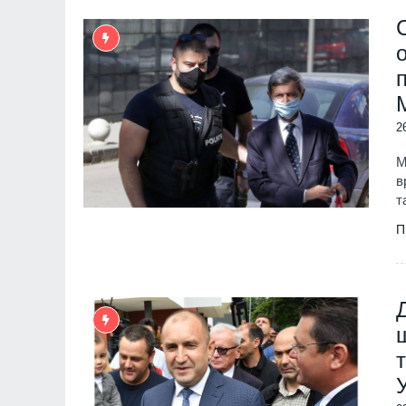
2
М
в
т
П