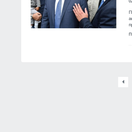
0
П
а
п
П
Слаби превалявания в
северозападните район
страната, но температу
остават високи - до 37°