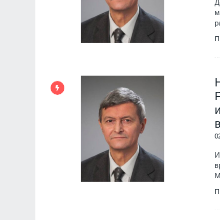
Д
м
р
П
0
И
в
М
П