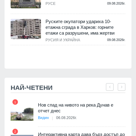
РУСЕ
09.08.2026г.
.
Руските окупатори удариха 10-
етажна сграда в Харков: горните
етажи са разрушени, има жертви
.
РУСИЯ И УКРАЙНА
09.08.2026г.
НАЙ-ЧЕТЕНИ
1
7
Нов спад на нивото на река Дунав е
я
отчет днес
Видин
06.08.2026г.
2
Интерактивна карта дава бърз достъп до