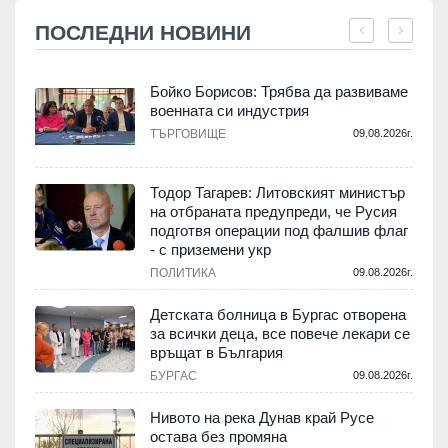
ПОСЛЕДНИ НОВИНИ
Бойко Борисов: Трябва да развиваме
военната си индустрия
.
ТЪРГОВИЩЕ
09.08.2026г.
Тодор Тагарев: Литовският министър
на отбраната предупреди, че Русия
т
подготвя операции под фалшив флаг
- с приземени укр
.
ПОЛИТИКА
09.08.2026г.
,
Детската болница в Бургас отворена
за всички деца, все повече лекари се
връщат в България
.
БУРГАС
09.08.2026г.
Нивото на река Дунав край Русе
остава без промяна