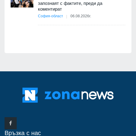
запознаят с фактите, преди да
коментират
12
София-област
06.08.2026г.
д-р
Връзка с нас