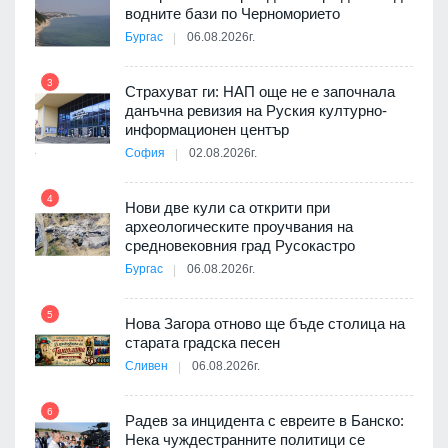
8
3D
водните бази по Черноморието
а към
Бургас
06.08.2026г.
3
Страхуват ги: НАП още не е започнала
данъчна ревизия на Руския културно-
9
ията
информационен център
та за
София
02.08.2026г.
4
Нови две кули са открити при
археологическите проучвания на
10
 на
средновековния град Русокастро
а, че
Бургас
06.08.2026г.
т
5
Нова Загора отново ще бъде столица на
старата градска песен
11
Сливен
06.08.2026г.
път в
6
 4
Радев за инцидента с евреите в Банско:
Нека чуждестранните политици се