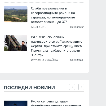
Слаби превалявания в
северозападните райони на
страната, но температурите
остават високи - до 37°
БЪЛГАРИЯ
06.08.2026г.
WP: Зеленски обвини
партньорите си за "ужасяващите
жертви" при атаката срещу Киев.
Причината - забавените ракети
"Пейтри
РУСИЯ И УКРАЙНА
06.08.2026г.
ПОСЛЕДНИ НОВИНИ
Русия се готви да удари
балтийските страни с украински