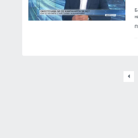
Б
н
П