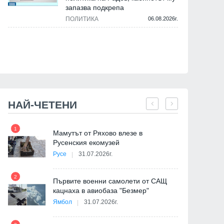
запазва подкрепа
ПОЛИТИКА
06.08.2026г.
НАЙ-ЧЕТЕНИ
1
7
на
Мамутът от Ряхово влезе в
Русенския екомузей
Русе
31.07.2026г.
2
Първите военни самолети от САЩ
кацнаха в авиобаза "Безмер"
8
Ямбол
31.07.2026г.
де