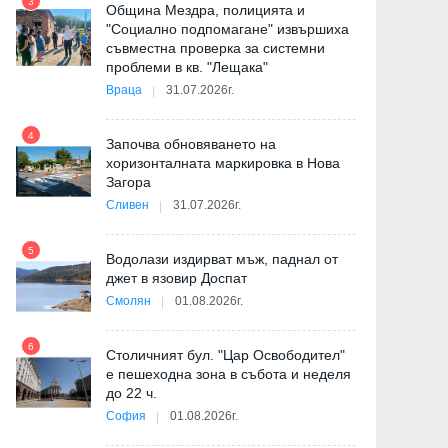
3
Община Мездра, полицията и
"Социално подпомагане" извършиха
съвместна проверка за системни
9
проблеми в кв. "Лещака"
Враца
31.07.2026г.
-
4
Започва обновяването на
хоризонталната маркировка в Нова
Загора
10
Сливен
31.07.2026г.
5
Водолази издирват мъж, паднал от
джет в язовир Доспат
11
Смолян
01.08.2026г.
6
а
Столичният бул. "Цар Освободител"
е пешеходна зона в събота и неделя
12
до 22 ч.
София
01.08.2026г.