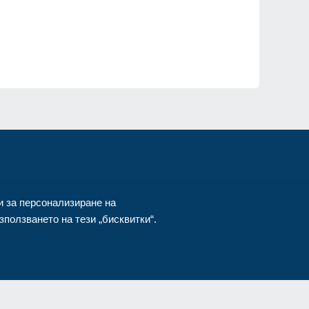
ия
и за персонализиране на
ползването на тези „бисквитки“.