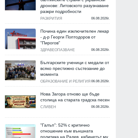
дронове: Литовското разузнаване
разкри подробности
РАЗКРИТИЯ
06.08.2026г.
Почина един изключителен лекар
- д-р Георги Поптодоров от
"Пирогов"
ЗДРАВЕОПАЗВАНЕ
06.08.2026г.
Българските ученици с медали от
всяко престижно състезание до
момента
ОБРАЗОВАНИЕ И РЕЛИГИЯ
06.08.2026г.
Нова Загора отново ще бъде
столица на старата градска песен
СЛИВЕН
06.08.2026г.
"Галъп": 52% с критично
отношение към външната
политика на Радев, кабинетът му