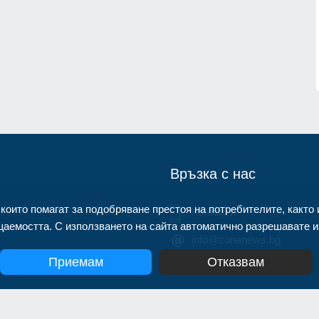
нител
Описаха състоянието на
корабоплавателния път в българск
1.07.2026г.
участък на р. Дунав
Русе
03.08.2026г.
Връзка с нас
 които помагат за подобряване престоя на потребителите, както 
Контакти
аемостта. С използването на сайта автоматично разрешавате из
info@zonanews.bg
Приемам
Отказвам