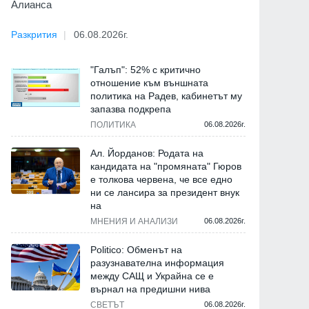
Алианса
Разкрития
06.08.2026г.
"Галъп": 52% с критично
отношение към външната
политика на Радев, кабинетът му
запазва подкрепа
ПОЛИТИКА
06.08.2026г.
Ал. Йорданов: Родата на
кандидата на "промяната" Гюров
е толкова червена, че все едно
ни се лансира за президент внук
на
МНЕНИЯ И АНАЛИЗИ
06.08.2026г.
Politico: Обменът на
разузнавателна информация
между САЩ и Украйна се е
върнал на предишни нива
СВЕТЪТ
06.08.2026г.