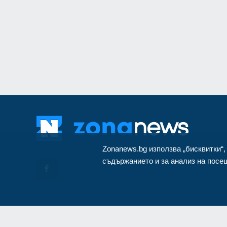
монтиран в разкло
Велико Търново
3
Zonanews.bg използва „бисквитки“,
съдържанието и за анализ на посещ