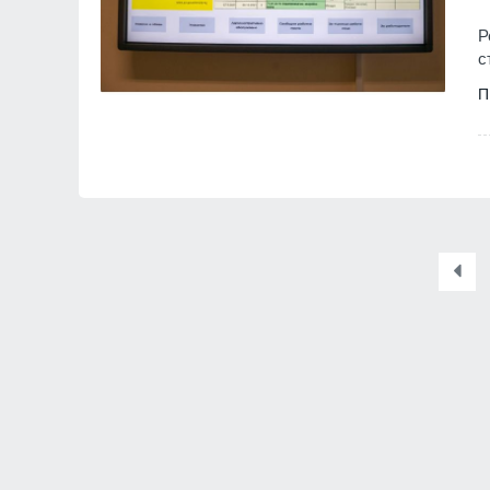
Р
с
П