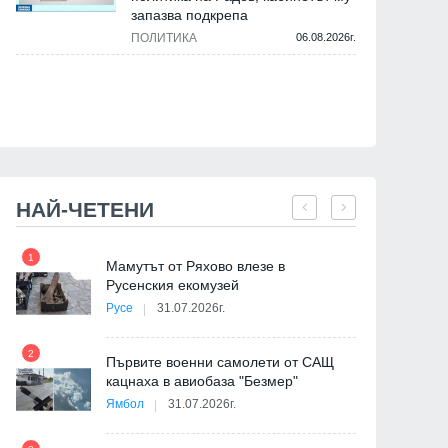
запазва подкрепа
ПОЛИТИКА
06.08.2026г.
НАЙ-ЧЕТЕНИ
1
7
на
Мамутът от Ряхово влезе в
Русенския екомузей
Русе
31.07.2026г.
2
Първите военни самолети от САЩ
кацнаха в авиобаза "Безмер"
8
Ямбол
31.07.2026г.
де