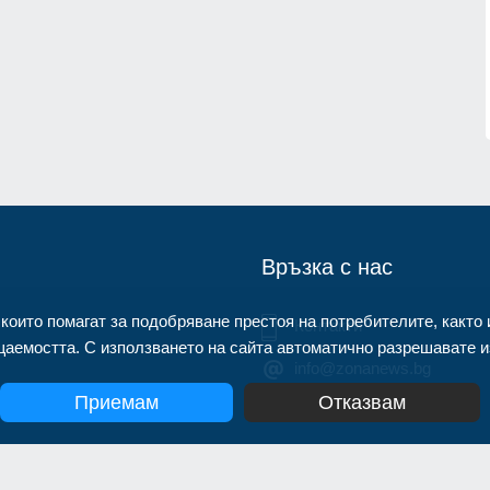
нител
Описаха състоянието на
корабоплавателния път в българск
1.07.2026г.
участък на р. Дунав
Русе
03.08.2026г.
Връзка с нас
 които помагат за подобряване престоя на потребителите, както 
Контакти
аемостта. С използването на сайта автоматично разрешавате из
info@zonanews.bg
Приемам
Отказвам