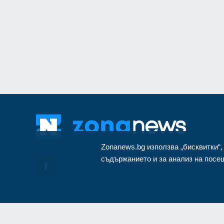
монтиран в разкло
Велико Търново
3
Zonanews.bg използва „бисквитки“,
съдържанието и за анализ на посещ