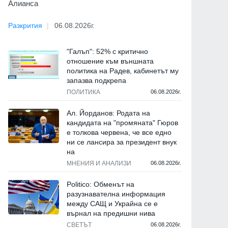
Алианса
Разкрития
06.08.2026г.
"Галъп": 52% с критично
отношение към външната
политика на Радев, кабинетът му
запазва подкрепа
ПОЛИТИКА
06.08.2026г.
Ал. Йорданов: Родата на
кандидата на "промяната" Гюров
е толкова червена, че все едно
ни се лансира за президент внук
на
МНЕНИЯ И АНАЛИЗИ
06.08.2026г.
Politico: Обменът на
разузнавателна информация
между САЩ и Украйна се е
върнал на предишни нива
СВЕТЪТ
06.08.2026г.