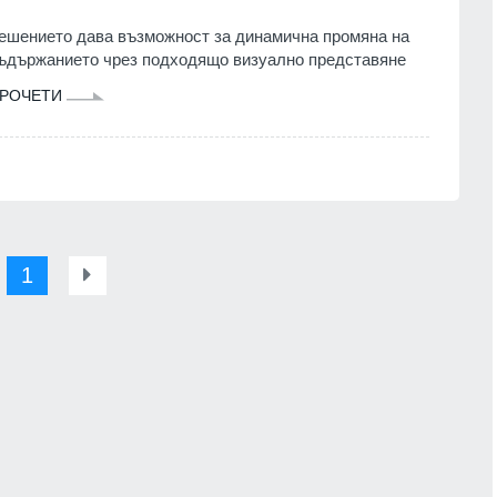
ешението дава възможност за динамична промяна на
ъдържанието чрез подходящо визуално представяне
РОЧЕТИ
1