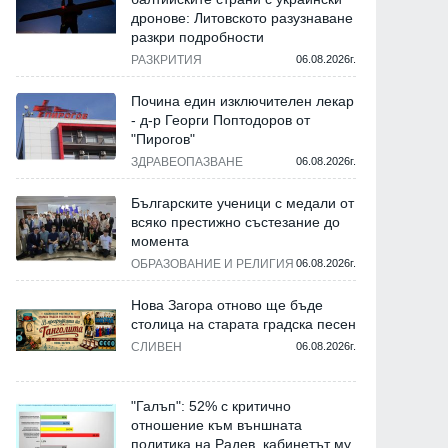
дронове: Литовското разузнаване
разкри подробности
РАЗКРИТИЯ
06.08.2026г.
Почина един изключителен лекар
- д-р Георги Поптодоров от
"Пирогов"
ЗДРАВЕОПАЗВАНЕ
06.08.2026г.
Българските ученици с медали от
всяко престижно състезание до
момента
ОБРАЗОВАНИЕ И РЕЛИГИЯ
06.08.2026г.
Нова Загора отново ще бъде
столица на старата градска песен
СЛИВЕН
06.08.2026г.
"Галъп": 52% с критично
отношение към външната
политика на Радев, кабинетът му