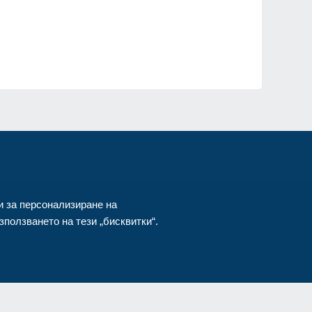
ия
и за персонализиране на
ползването на тези „бисквитки“.