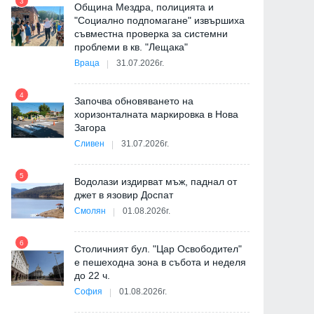
3
Община Мездра, полицията и
"Социално подпомагане" извършиха
съвместна проверка за системни
9
проблеми в кв. "Лещака"
Враца
31.07.2026г.
-
4
Започва обновяването на
хоризонталната маркировка в Нова
Загора
10
Сливен
31.07.2026г.
5
Водолази издирват мъж, паднал от
джет в язовир Доспат
11
Смолян
01.08.2026г.
6
а
Столичният бул. "Цар Освободител"
е пешеходна зона в събота и неделя
12
до 22 ч.
София
01.08.2026г.