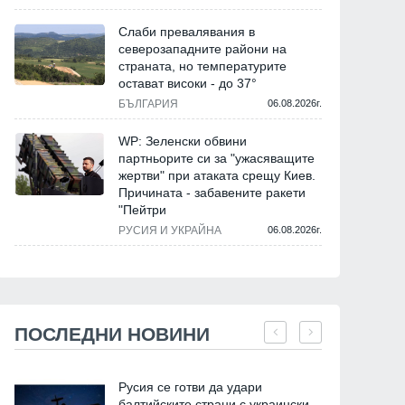
Слаби превалявания в
северозападните райони на
страната, но температурите
остават високи - до 37°
БЪЛГАРИЯ
06.08.2026г.
WP: Зеленски обвини
партньорите си за "ужасяващите
жертви" при атаката срещу Киев.
Причината - забавените ракети
"Пейтри
РУСИЯ И УКРАЙНА
06.08.2026г.
ПОСЛЕДНИ НОВИНИ
Русия се готви да удари
балтийските страни с украински