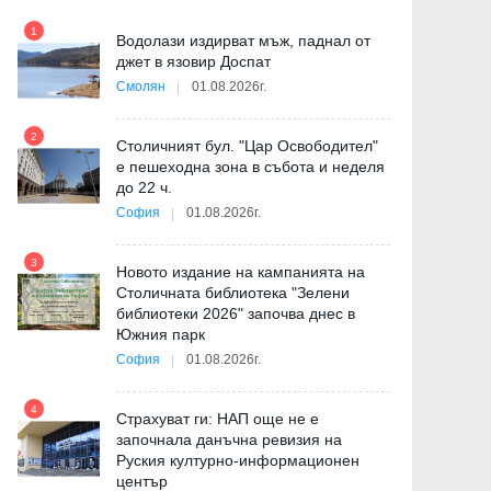
1
7
"
Водолази издирват мъж, паднал от
от
джет в язовир Доспат
Смолян
01.08.2026г.
2
8
Столичният бул. "Цар Освободител"
е пешеходна зона в събота и неделя
до 22 ч.
София
01.08.2026г.
3
9
Новото издание на кампанията на
Столичната библиотека "Зелени
библиотеки 2026" започва днес в
Южния парк
София
01.08.2026г.
4
10
Страхуват ги: НАП още не е
започнала данъчна ревизия на
Руския културно-информационен
център