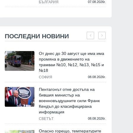
БЪЛГАРИЯ
07.08.2026г.
ПОСЛЕДНИ НОВИНИ
От днес до 30 август ще има има
промяна в движението на
трамваи №10, №12, №13, №15 и
№18
СОФИЯ
08.08.2026г.
Пентагонът отне достъпа на
бившия министър на
военновъздушните сили Франк
Кендъл до класифицирана
информация
СВЕТЪТ
08.08.2026г.
Опасно горещо, температурите