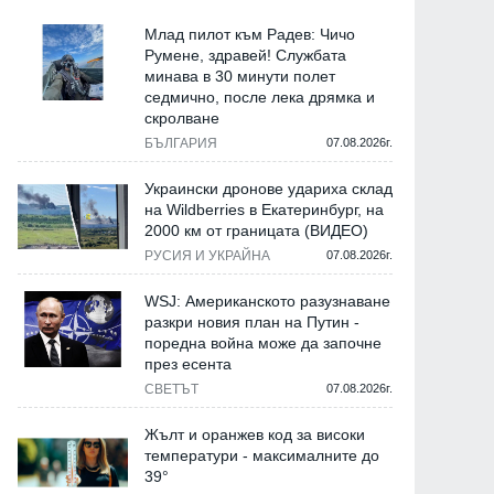
Млад пилот към Радев: Чичо
Румене, здравей! Службата
минава в 30 минути полет
седмично, после лека дрямка и
скролване
БЪЛГАРИЯ
07.08.2026г.
Украински дронове удариха склад
на Wildberries в Екатеринбург, на
2000 км от границата (ВИДЕО)
РУСИЯ И УКРАЙНА
07.08.2026г.
WSJ: Американското разузнаване
разкри новия план на Путин -
поредна война може да започне
през есента
СВЕТЪТ
07.08.2026г.
Жълт и оранжев код за високи
температури - максималните до
39°