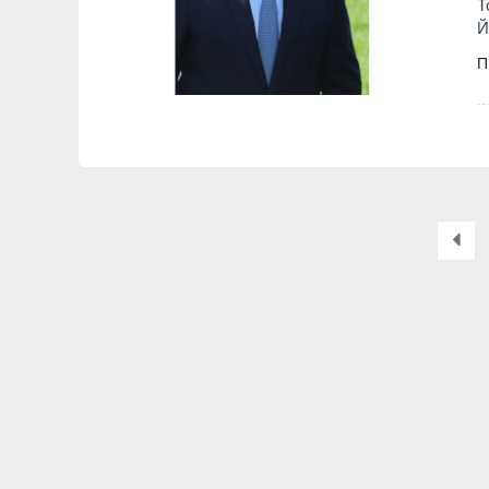
Т
Й
П