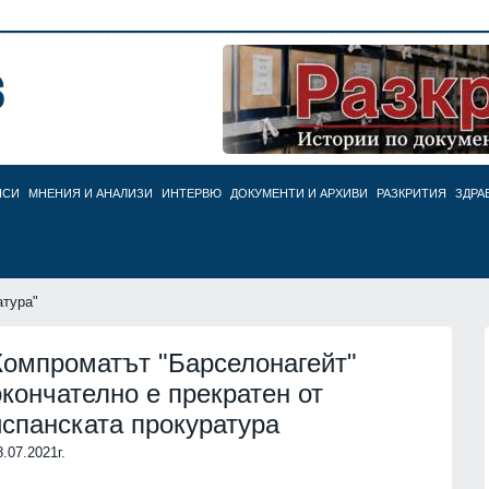
НСИ
МНЕНИЯ И АНАЛИЗИ
ИНТЕРВЮ
ДОКУМЕНТИ И АРХИВИ
РАЗКРИТИЯ
ЗДРА
атура"
Компроматът "Барселонагейт"
окончателно е прекратен от
испанската прокуратура
8.07.2021г.