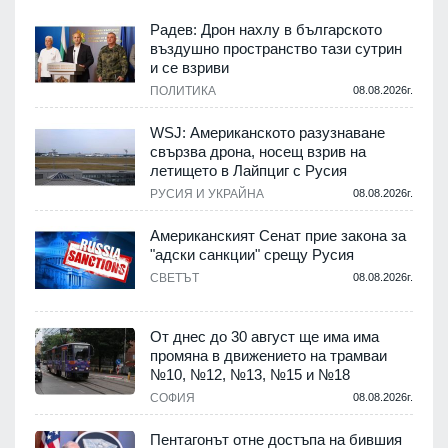
Радев: Дрон нахлу в българското
въздушно пространство тази сутрин
и се взриви
ПОЛИТИКА
08.08.2026г.
.
WSJ: Американското разузнаване
свързва дрона, носещ взрив на
летището в Лайпциг с Русия
.
РУСИЯ И УКРАЙНА
08.08.2026г.
Американският Сенат прие закона за
"адски санкции" срещу Русия
СВЕТЪТ
08.08.2026г.
.
От днес до 30 август ще има има
промяна в движението на трамваи
№10, №12, №13, №15 и №18
т
СОФИЯ
08.08.2026г.
.
Пентагонът отне достъпа на бившия