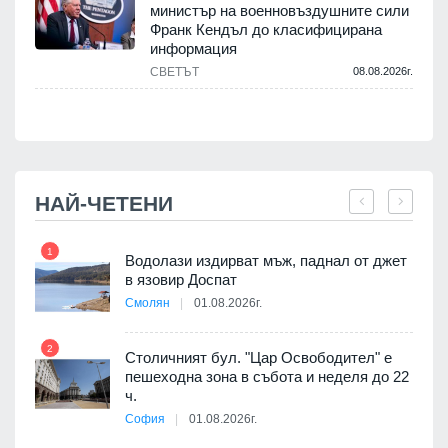
министър на военновъздушните сили
Франк Кендъл до класифицирана
информация
СВЕТЪТ
08.08.2026г.
.
НАЙ-ЧЕТЕНИ
1
7
Водолази издирват мъж, паднал от джет
в язовир Доспат
Смолян
01.08.2026г.
2
8
Столичният бул. "Цар Освободител" е
пешеходна зона в събота и неделя до 22
я
ч.
София
01.08.2026г.
9