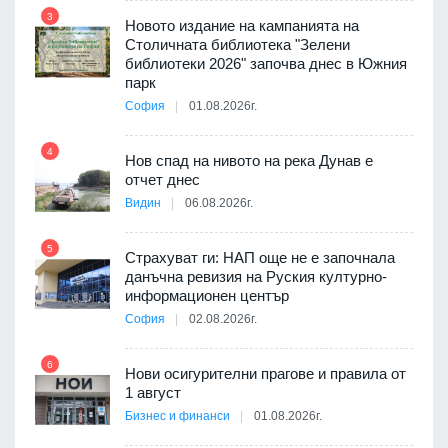
3
Новото издание на кампанията на
 няма
Столичната библиотека "Зелени
0 до
библиотеки 2026" започва днес в Южния
парк
София
01.08.2026г.
10
4
ията
Нов спад на нивото на река Дунав е
та за
отчет днес
Видин
06.08.2026г.
11
5
Страхуват ги: НАП още не е започнала
3D
данъчна ревизия на Руския културно-
а към
информационен център
София
02.08.2026г.
6
12
Нови осигурителни прагове и правила от
1 август
път в
Бизнес и финанси
01.08.2026г.
 4