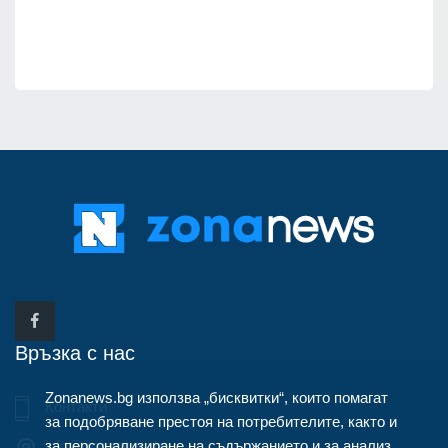
Връзка с нас
Zonanews.bg използва „бисквитки“, които помагат
Контакти
за подобряване престоя на потребителите, както и
за персонализиране на съдържанието и за анализ
info@zonanews.bg