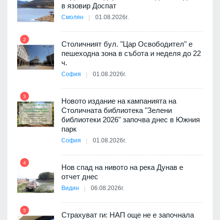
в язовир Доспат
Смолян
01.08.2026г.
 в
2
8
Столичният бул. "Цар Освободител" е
пешеходна зона в събота и неделя до 22
ч.
я
София
01.08.2026г.
9
3
Новото издание на кампанията на
Столичната библиотека "Зелени
3D
библиотеки 2026" започва днес в Южния
а към
парк
София
01.08.2026г.
10
4
Нов спад на нивото на река Дунав е
 няма
отчет днес
0 до
Видин
06.08.2026г.
11
5
Страхуват ги: НАП още не е започнала