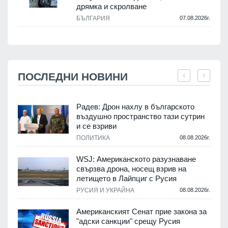
дрямка и скролване
БЪЛГАРИЯ
07.08.2026г.
ПОСЛЕДНИ НОВИНИ
Радев: Дрон нахлу в българското
въздушно пространство тази сутрин
и се взриви
ПОЛИТИКА
08.08.2026г.
.
WSJ: Американското разузнаване
свързва дрона, носещ взрив на
летището в Лайпциг с Русия
.
РУСИЯ И УКРАЙНА
08.08.2026г.
Американският Сенат прие закона за
"адски санкции" срещу Русия