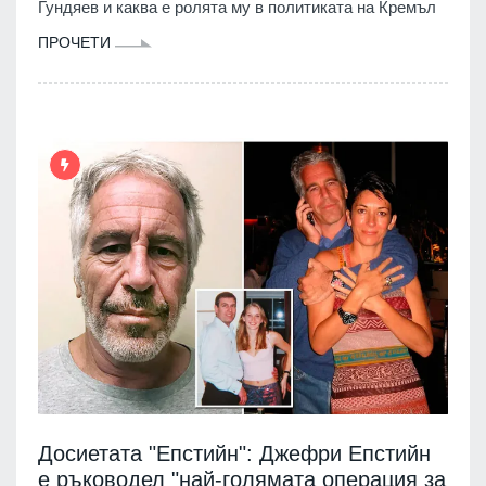
Гундяев и каква е ролята му в политиката на Кремъл
ПРОЧЕТИ
Досиетата "Епстийн": Джефри Епстийн
е ръководел "най-голямата операция за