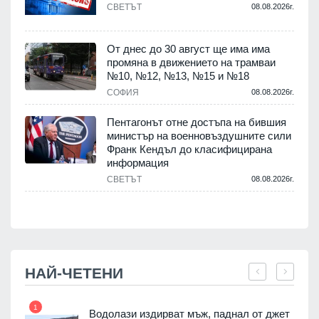
СВЕТЪТ
08.08.2026г.
.
От днес до 30 август ще има има
промяна в движението на трамваи
№10, №12, №13, №15 и №18
т
СОФИЯ
08.08.2026г.
.
Пентагонът отне достъпа на бившия
министър на военновъздушните сили
Франк Кендъл до класифицирана
информация
СВЕТЪТ
08.08.2026г.
.
НАЙ-ЧЕТЕНИ
1
7
Водолази издирват мъж, паднал от джет