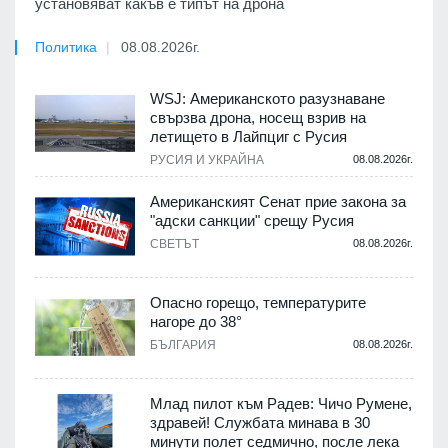
установяват какъв е типът на дрона
Политика
08.08.2026г.
WSJ: Американското разузнаване
свързва дрона, носещ взрив на
летището в Лайпциг с Русия
РУСИЯ И УКРАЙНА
08.08.2026г.
Американският Сенат прие закона за
"адски санкции" срещу Русия
СВЕТЪТ
08.08.2026г.
Опасно горещо, температурите
нагоре до 38°
БЪЛГАРИЯ
08.08.2026г.
Млад пилот към Радев: Чичо Румене,
здравей! Службата минава в 30
минути полет седмично, после лека