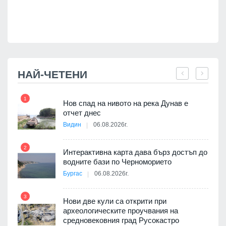
НАЙ-ЧЕТЕНИ
1
7
Нов спад на нивото на река Дунав е
я
отчет днес
Видин
06.08.2026г.
2
Интерактивна карта дава бърз достъп до
8
 на
водните бази по Черноморието
а, че
Бургас
06.08.2026г.
т
3
Нови две кули са открити при
археологическите проучвания на
9
средновековния град Русокастро