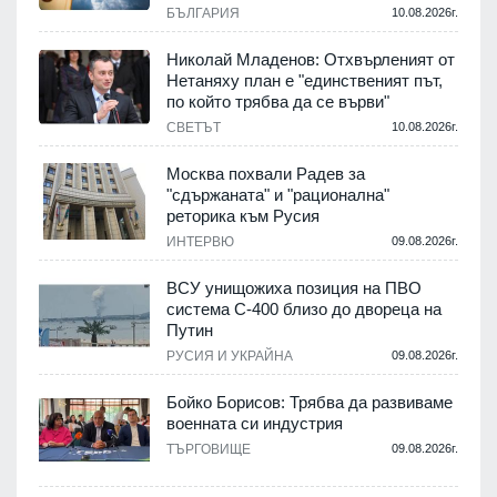
.
БЪЛГАРИЯ
10.08.2026г.
а
Николай Младенов: Отхвърленият от
Нетаняху план е "единственият път,
по който трябва да се върви"
.
СВЕТЪТ
10.08.2026г.
Москва похвали Радев за
"сдържаната" и "рационална"
реторика към Русия
.
ИНТЕРВЮ
09.08.2026г.
ВСУ унищожиха позиция на ПВО
система С-400 близо до двореца на
Путин
.
РУСИЯ И УКРАЙНА
09.08.2026г.
Бойко Борисов: Трябва да развиваме
военната си индустрия
ТЪРГОВИЩЕ
09.08.2026г.
.