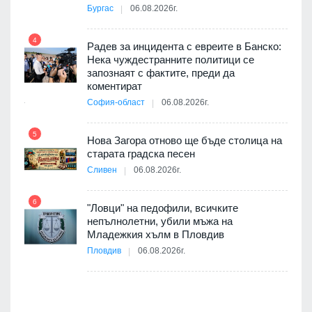
3D
Бургас
06.08.2026г.
а към
4
Радев за инцидента с евреите в Банско:
Нека чуждестранните политици се
10
запознаят с фактите, преди да
ията
коментират
та за
София-област
06.08.2026г.
5
Нова Загора отново ще бъде столица на
старата градска песен
11
оито
Сливен
06.08.2026г.
7
6
"Ловци" на педофили, всичките
непълнолетни, убили мъжа на
12
Младежкия хълм в Пловдив
бва
Пловдив
06.08.2026г.