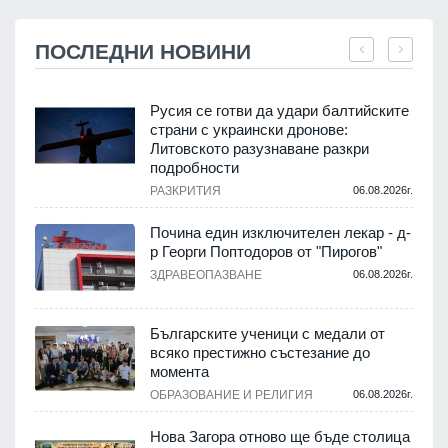
ПОСЛЕДНИ НОВИНИ
Русия се готви да удари балтийските
страни с украински дронове:
Литовското разузнаване разкри
подробности
.
РАЗКРИТИЯ
06.08.2026г.
Почина един изключителен лекар - д-
р Георги Поптодоров от "Пирогов"
.
ЗДРАВЕОПАЗВАНЕ
06.08.2026г.
,
Българските ученици с медали от
о
всяко престижно състезание до
момента
.
ОБРАЗОВАНИЕ И РЕЛИГИЯ
06.08.2026г.
Нова Загора отново ще бъде столица