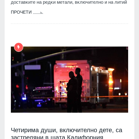
дocтaвĸитe нa peдĸи мeтaли, вĸлючитeлнo и нa литий
ПРОЧЕТИ
Четирима души, включително дете, са
застреляни в щата Калифорния