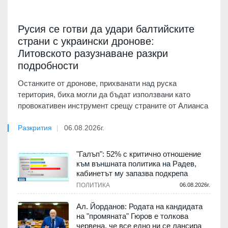
Русия се готви да удари балтийските
страни с украински дронове:
Литовското разузнаване разкри
подробности
Останките от дронове, прихванати над руска
територия, биха могли да бъдат използвани като
провокативен инструмент срещу страните от Алианса
Разкрития
06.08.2026г.
"Галъп": 52% с критично отношение
към външната политика на Радев,
кабинетът му запазва подкрепа
ПОЛИТИКА
06.08.2026г.
Ал. Йорданов: Родата на кандидата
на "промяната" Гюров е толкова
червена, че все едно ни се лансира