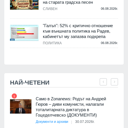
на старата градска песен
СЛИВЕН
06.08.2026г.
.
"Галъп": 52% с критично отношение
и
към външната политика на Радев,
а
кабинетът му запазва подкрепа
ПОЛИТИКА
06.08.2026г.
.
НАЙ-ЧЕТЕНИ
1
7
ала
Само в Zonanews: Родът на Андрей
о-
Гюров – диви комунисти, налагали
тоталитарната диктатура в
Гоцеделчевско (ДОКУМЕНТИ)
Документи и архиви
30.07.2026г.