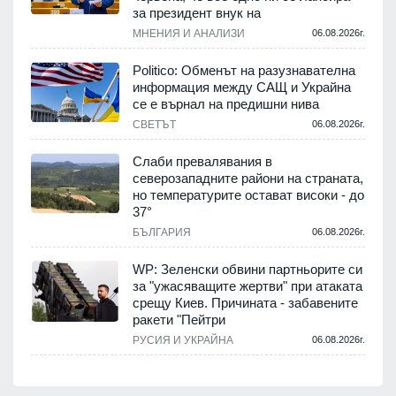
за президент внук на
МНЕНИЯ И АНАЛИЗИ
06.08.2026г.
Politico: Обменът на разузнавателна
информация между САЩ и Украйна
се е върнал на предишни нива
СВЕТЪТ
06.08.2026г.
Слаби превалявания в
северозападните райони на страната,
но температурите остават високи - до
37°
БЪЛГАРИЯ
06.08.2026г.
WP: Зеленски обвини партньорите си
за "ужасяващите жертви" при атаката
срещу Киев. Причината - забавените
ракети "Пейтри
РУСИЯ И УКРАЙНА
06.08.2026г.