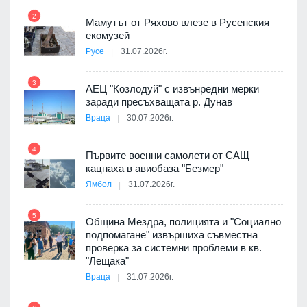
8
а от
2
Мамутът от Ряхово влезе в Русенския
екомузей
Русе
31.07.2026г.
9
пост,
3
АЕЦ "Козлодуй" с извънредни мерки
заради пресъхващата р. Дунав
Враца
30.07.2026г.
4
елни
Първите военни самолети от САЩ
10
кацнаха в авиобаза "Безмер"
Ямбол
31.07.2026г.
5
Община Мездра, полицията и "Социално
ите
подпомагане" извършиха съвместна
проверка за системни проблеми в кв.
11
"Лещака"
Враца
31.07.2026г.