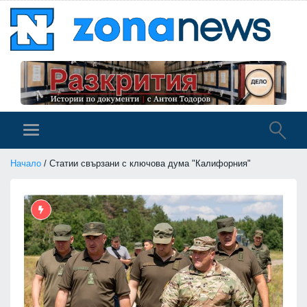
Начало
/ Статии свързани с ключова дума "Калифорния"