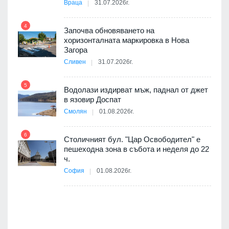
Враца
31.07.2026г.
 в
4
Започва обновяването на
хоризонталната маркировка в Нова
10
Загора
ойно
Сливен
31.07.2026г.
те
5
Водолази издирват мъж, паднал от джет
11
в язовир Доспат
Смолян
01.08.2026г.
оведе
АЕЦ
6
Столичният бул. "Цар Освободител" е
12
пешеходна зона в събота и неделя до 22
ч.
София
01.08.2026г.
я