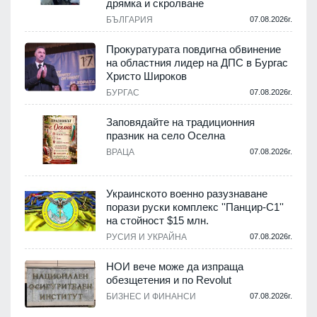
дрямка и скролване
.
БЪЛГАРИЯ
07.08.2026г.
а
Прокуратурата повдигна обвинение
на областния лидер на ДПС в Бургас
.
Христо Широков
БУРГАС
07.08.2026г.
Заповядайте на традиционния
празник на село Оселна
.
ВРАЦА
07.08.2026г.
Украинското военно разузнаване
порази руски комплекс ''Панцир-С1''
на стойност $15 млн.
.
РУСИЯ И УКРАЙНА
07.08.2026г.
НОИ вече може да изпраща
обезщетения и по Revolut
.
БИЗНЕС И ФИНАНСИ
07.08.2026г.