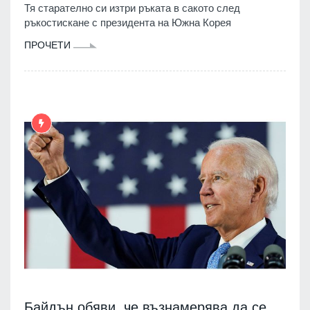
Тя старателно си изтри ръката в сакото след
ръкостискане с президента на Южна Корея
ПРОЧЕТИ
Байдън обяви, че възнамерява да се