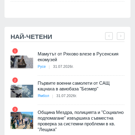
НАЙ-ЧЕТЕНИ
1
7
Мамутът от Ряхово влезе в Русенския
екомузей
Русе
31.07.2026г.
2
Първите военни самолети от САЩ
кацнаха в авиобаза "Безмер"
8
Ямбол
31.07.2026г.
3
Община Мездра, полицията и "Социално
подпомагане" извършиха съвместна
проверка за системни проблеми в кв.
9
"Лещака"