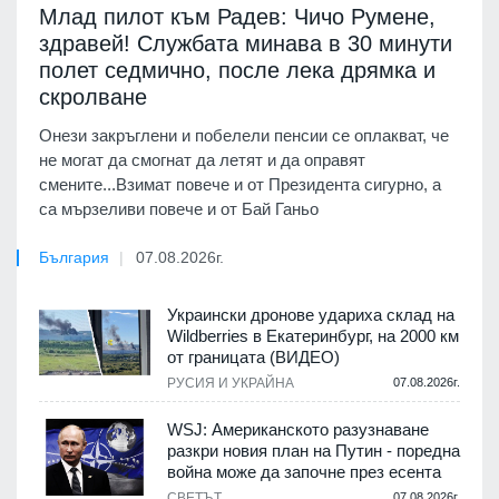
Млад пилот към Радев: Чичо Румене,
здравей! Службата минава в 30 минути
полет седмично, после лека дрямка и
скролване
Онези закръглени и побелели пенсии се оплакват, че
не могат да смогнат да летят и да оправят
смените...Взимат повече и от Президента сигурно, а
са мързеливи повече и от Бай Ганьо
България
07.08.2026г.
Украински дронове удариха склад на
Wildberries в Екатеринбург, на 2000 км
от границата (ВИДЕО)
РУСИЯ И УКРАЙНА
07.08.2026г.
WSJ: Американското разузнаване
разкри новия план на Путин - поредна
война може да започне през есента
СВЕТЪТ
07.08.2026г.