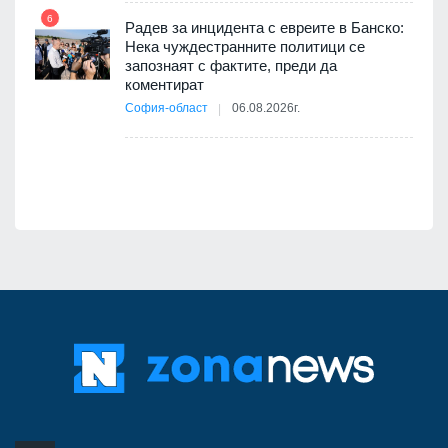
път в
6
 4
Радев за инцидента с евреите в Банско:
Нека чуждестранните политици се
запознаят с фактите, преди да
коментират
12
София-област
06.08.2026г.
д-р