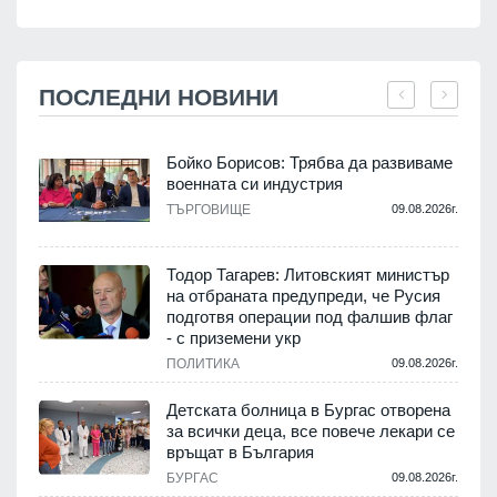
ПОСЛЕДНИ НОВИНИ
Бойко Борисов: Трябва да развиваме
военната си индустрия
.
ТЪРГОВИЩЕ
09.08.2026г.
Тодор Тагарев: Литовският министър
на отбраната предупреди, че Русия
т
подготвя операции под фалшив флаг
- с приземени укр
.
ПОЛИТИКА
09.08.2026г.
,
Детската болница в Бургас отворена
за всички деца, все повече лекари се
връщат в България
.
БУРГАС
09.08.2026г.