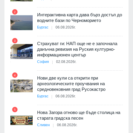
2
Интерактивна карта дава бърз достъп до
8
3D
водните бази по Черноморието
а към
Бургас
06.08.2026г.
3
Страхуват ги: НАП още не е започнала
данъчна ревизия на Руския културно-
9
ията
информационен център
та за
София
02.08.2026г.
4
Нови две кули са открити при
археологическите проучвания на
10
 на
средновековния град Русокастро
а, че
Бургас
06.08.2026г.
т
5
Нова Загора отново ще бъде столица на
старата градска песен
Сливен
06.08.2026г.
11