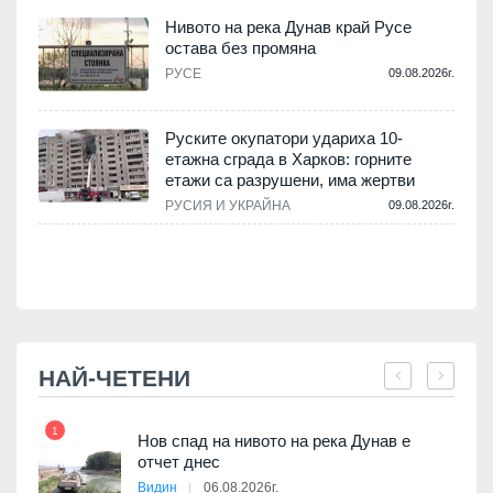
Нивото на река Дунав край Русе
остава без промяна
РУСЕ
09.08.2026г.
.
Руските окупатори удариха 10-
етажна сграда в Харков: горните
етажи са разрушени, има жертви
.
РУСИЯ И УКРАЙНА
09.08.2026г.
НАЙ-ЧЕТЕНИ
1
7
Нов спад на нивото на река Дунав е
я
отчет днес
Видин
06.08.2026г.