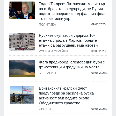
Тодор Тагарев: Литовският министър
на отбраната предупреди, че Русия
подготвя операции под фалшив флаг
- с приземени укр
ПОЛИТИКА
09.08.2026г.
Руските окупатори удариха 10-
етажна сграда в Харков: горните
етажи са разрушени, има жертви
РУСИЯ И УКРАЙНА
09.08.2026г.
Жега предиобед, следобедни бури с
гръмотевици и градушки на места
БЪЛГАРИЯ
09.08.2026г.
Британският кралски флот
предупреди за засилена руска
активност във водите около
Обединеното кралство
СВЕТЪТ
09.08.2026г.