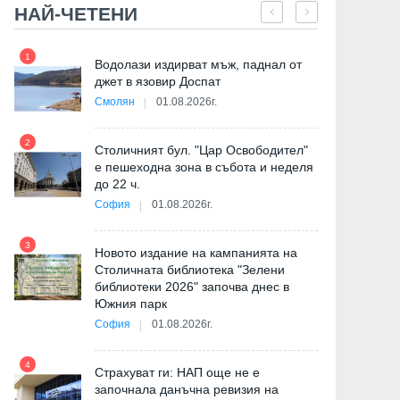
НАЙ-ЧЕТЕНИ
1
7
"
Водолази издирват мъж, паднал от
от
джет в язовир Доспат
Смолян
01.08.2026г.
2
8
Столичният бул. "Цар Освободител"
е пешеходна зона в събота и неделя
до 22 ч.
София
01.08.2026г.
3
9
Новото издание на кампанията на
Столичната библиотека "Зелени
библиотеки 2026" започва днес в
Южния парк
София
01.08.2026г.
4
Страхуват ги: НАП още не е
10
започнала данъчна ревизия на