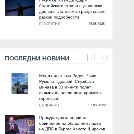
Русия се готви да удари
балтийските страни с украински
дронове: Литовското разузнаване
разкри подробности
РАЗКРИТИЯ
06.08.2026г.
ПОСЛЕДНИ НОВИНИ
Млад пилот към Радев: Чичо
Румене, здравей! Службата
минава в 30 минути полет
седмично, после лека дрямка и
скролване
БЪЛГАРИЯ
07.08.2026г.
Прокуратурата повдигна
обвинение на областния лидер
на ДПС в Бургас Христо Широков