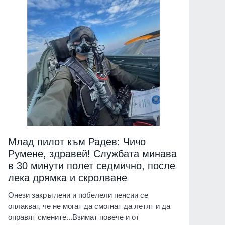
Млад пилот към Радев: Чичо
Румене, здравей! Службата минава
в 30 минути полет седмично, после
лека дрямка и скролване
Онези закръглени и побелели пенсии се
оплакват, че не могат да смогнат да летят и да
оправят смените...Взимат повече и от