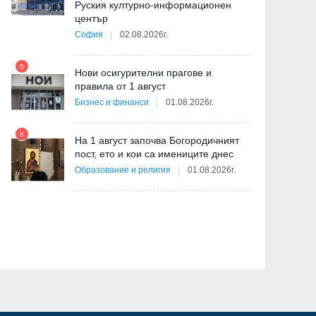
Руския културно-информационен
център
София
02.08.2026г.
5
Нови осигурителни прагове и
11
правила от 1 август
Бизнес и финанси
01.08.2026г.
6
На 1 август започва Богородичният
пост, ето и кои са имениците днес
12
ва
Образование и религия
01.08.2026г.