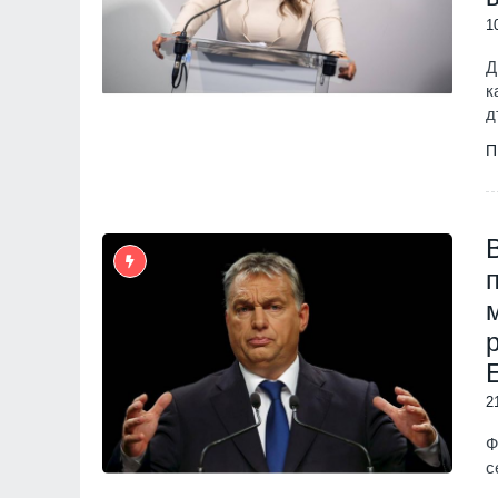
1
Д
к
д
П
2
Ф
с