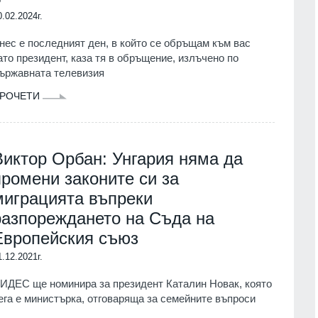
0.02.2024г.
нес е последният ден, в който се обръщам към вас
ато президент, каза тя в обръщение, излъчено по
ържавната телевизия
РОЧЕТИ
Виктор Орбан: Унгария няма да
промени законите си за
миграцията въпреки
разпореждането на Съда на
Европейския съюз
1.12.2021г.
ИДЕС ще номинира за президент Каталин Новак, която
ега е министърка, отговаряща за семейните въпроси