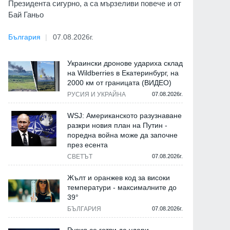
Президента сигурно, а са мързеливи повече и от
Бай Ганьо
България
07.08.2026г.
Украински дронове удариха склад
на Wildberries в Екатеринбург, на
2000 км от границата (ВИДЕО)
РУСИЯ И УКРАЙНА
07.08.2026г.
WSJ: Американското разузнаване
разкри новия план на Путин -
поредна война може да започне
през есента
СВЕТЪТ
07.08.2026г.
Жълт и оранжев код за високи
температури - максималните до
39°
БЪЛГАРИЯ
07.08.2026г.