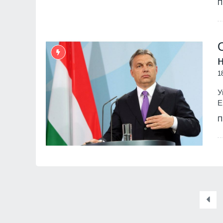
П
1
У
Е
П