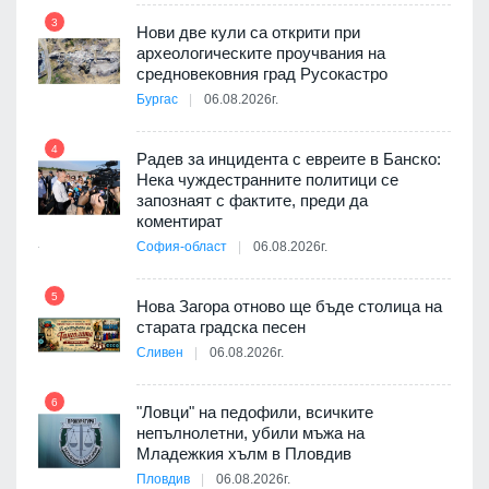
3
Нови две кули са открити при
археологическите проучвания на
9
средновековния град Русокастро
3D
Бургас
06.08.2026г.
а към
4
Радев за инцидента с евреите в Банско:
10
Нека чуждестранните политици се
запознаят с фактите, преди да
ията
коментират
та за
София-област
06.08.2026г.
5
11
Нова Загора отново ще бъде столица на
старата градска песен
оито
Сливен
06.08.2026г.
7
6
"Ловци" на педофили, всичките
непълнолетни, убили мъжа на
12
Младежкия хълм в Пловдив
бва
Пловдив
06.08.2026г.