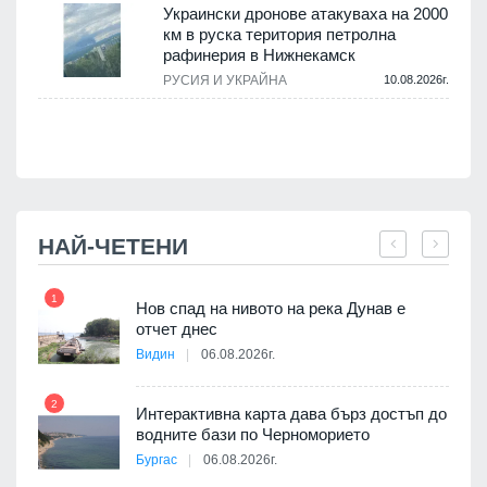
.
Украински дронове атакуваха на 2000
км в руска територия петролна
рафинерия в Нижнекамск
а
РУСИЯ И УКРАЙНА
10.08.2026г.
.
НАЙ-ЧЕТЕНИ
1
7
Нов спад на нивото на река Дунав е
я
отчет днес
Видин
06.08.2026г.
2
Интерактивна карта дава бърз достъп до
8
 на
водните бази по Черноморието
а, че
Бургас
06.08.2026г.
т