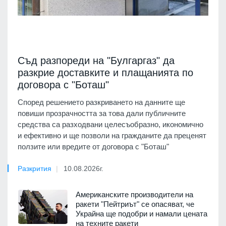
Съд разпореди на "Булгаргаз" да
разкрие доставките и плащанията по
договора с "Боташ"
Според решението разкриването на данните ще
повиши прозрачността за това дали публичните
средства са разходвани целесъобразно, икономично
и ефективно и ще позволи на гражданите да преценят
ползите или вредите от договора с "Боташ"
Разкрития
10.08.2026г.
Американските производители на
ракети "Пейтриът" се опасяват, че
Украйна ще подобри и намали цената
на техните ракети