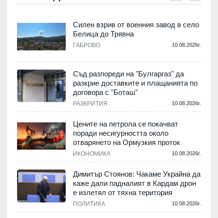
Силен взрив от военния завод в село
Белица до Трявна
.
ГАБРОВО
10.08.2026г.
Съд разпореди на "Булгаргаз" да
разкрие доставките и плащанията по
с
договора с "Боташ"
РАЗКРИТИЯ
10.08.2026г.
.
Цените на петрола се покачват
поради несигурността около
отварянето на Ормузкия проток
ИКОНОМИКА
10.08.2026г.
.
Димитър Стоянов: Чакаме Украйна да
каже дали падналият в Кардам дрон
е излетял от тяхна територия
ПОЛИТИКА
10.08.2026г.