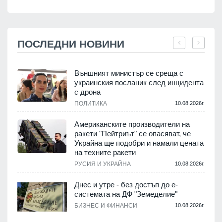
ПОСЛЕДНИ НОВИНИ
Външният министър се среща с
украинския посланик след инцидента
с дрона
.
ПОЛИТИКА
10.08.2026г.
Американските производители на
ракети "Пейтриът" се опасяват, че
Украйна ще подобри и намали цената
на техните ракети
.
РУСИЯ И УКРАЙНА
10.08.2026г.
Днес и утре - без достъп до е-
системата на ДФ "Земеделие"
у
БИЗНЕС И ФИНАНСИ
10.08.2026г.