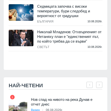
.
Седмицата започва с високи
температури, бури следобед и
вероятност от градушки
БЪЛГАРИЯ
10.08.2026г.
.
Николай Младенов: Отхвърленият от
Нетаняху план е "единственият път,
а
по който трябва да се върви"
СВЕТЪТ
10.08.2026г.
.
НАЙ-ЧЕТЕНИ
1
7
Нов спад на нивото на река Дунав е
я
отчет днес
Видин
06.08.2026г.