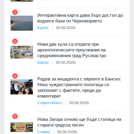
2
Интерактивна карта дава бърз достъп до
8
 на
водните бази по Черноморието
а, че
Бургас
06.08.2026г.
т
3
Нови две кули са открити при
археологическите проучвания на
9
средновековния град Русокастро
3D
Бургас
06.08.2026г.
а към
4
Радев за инцидента с евреите в Банско:
Нека чуждестранните политици се
10
запознаят с фактите, преди да
ията
коментират
та за
София-област
06.08.2026г.
5
Нова Загора отново ще бъде столица на
старата градска песен
11
оито
Сливен
06.08.2026г.