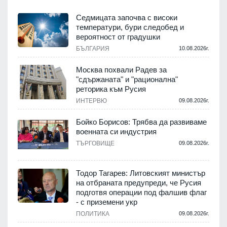
Седмицата започва с високи
температури, бури следобед и
вероятност от градушки
БЪЛГАРИЯ
10.08.2026г.
Москва похвали Радев за
"сдържаната" и "рационална"
реторика към Русия
ИНТЕРВЮ
09.08.2026г.
Бойко Борисов: Трябва да развиваме
военната си индустрия
ТЪРГОВИЩЕ
09.08.2026г.
Тодор Тагарев: Литовският министър
на отбраната предупреди, че Русия
подготвя операции под фалшив флаг
- с приземени укр
ПОЛИТИКА
09.08.2026г.