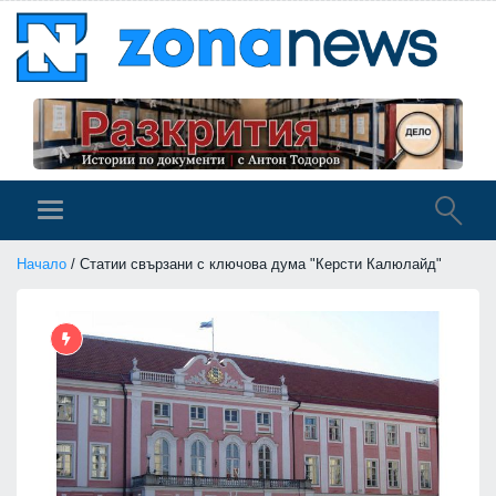
Начало
/ Статии свързани с ключова дума "Керсти Калюлайд"