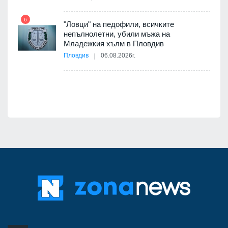
7
6
"Ловци" на педофили, всичките
непълнолетни, убили мъжа на
12
Младежкия хълм в Пловдив
бва
Пловдив
06.08.2026г.