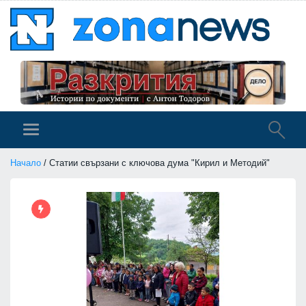
Начало
/ Статии свързани с ключова дума "Кирил и Методий"