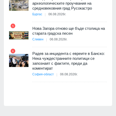
археологическите проучвания на
10
 на
средновековния град Русокастро
а, че
Бургас
06.08.2026г.
т
5
Нова Загора отново ще бъде столица на
старата градска песен
Сливен
06.08.2026г.
11
път в
6
 4
Радев за инцидента с евреите в Банско:
Нека чуждестранните политици се
запознаят с фактите, преди да
коментират
12
София-област
06.08.2026г.
д-р