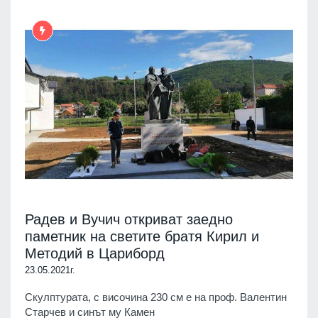
Радев и Вучич откриват заедно
паметник на светите братя Кирил и
Методий в Цариборд
23.05.2021г.
Скулптурата, с височина 230 см е на проф. Валентин
Старчев и синът му Камен