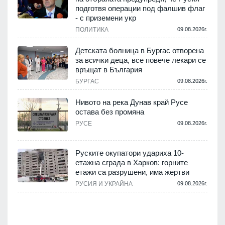
т
подготвя операции под фалшив флаг
- с приземени укр
.
ПОЛИТИКА
09.08.2026г.
,
Детската болница в Бургас отворена
за всички деца, все повече лекари се
връщат в България
.
БУРГАС
09.08.2026г.
Нивото на река Дунав край Русе
остава без промяна
РУСЕ
09.08.2026г.
.
Руските окупатори удариха 10-
етажна сграда в Харков: горните
етажи са разрушени, има жертви
.
РУСИЯ И УКРАЙНА
09.08.2026г.