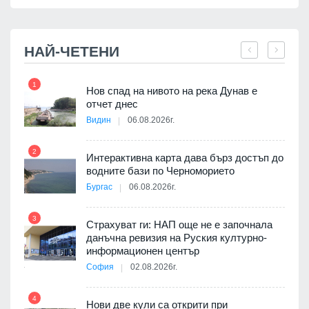
НАЙ-ЧЕТЕНИ
1
7
Нов спад на нивото на река Дунав е
я
отчет днес
Видин
06.08.2026г.
2
Интерактивна карта дава бърз достъп до
8
3D
водните бази по Черноморието
а към
Бургас
06.08.2026г.
3
Страхуват ги: НАП още не е започнала
данъчна ревизия на Руския културно-
9
ията
информационен център
та за
София
02.08.2026г.
4
Нови две кули са открити при