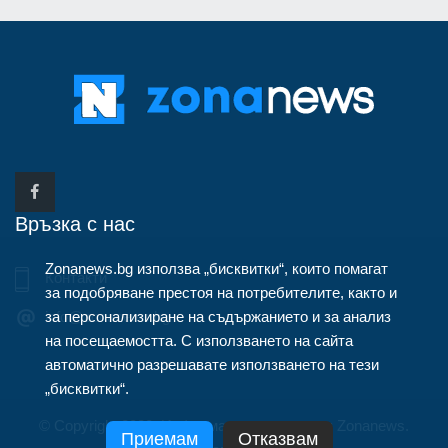
Връзка с нас
Zonanews.bg използва „бисквитки“, които помагат
Контакти
за подобряване престоя на потребителите, както и
за персонализиране на съдържанието и за анализ
info@zonanews.bg
на посещаемостта. С използването на сайта
автоматично разрешавате използването на тези
„бисквитки“.
© Copyright 2020, Информационна агенция Zonanews.
Приемам
Отказвам