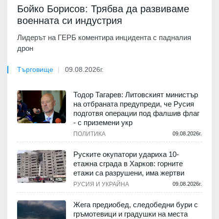
Бойко Борисов: Трябва да развиваме
военната си индустрия
Лидерът на ГЕРБ коментира инцидента с падналия
дрон
Търговище
09.08.2026г.
Тодор Тагарев: Литовският министър
на отбраната предупреди, че Русия
подготвя операции под фалшив флаг
- с приземени укр
ПОЛИТИКА
09.08.2026г.
Руските окупатори удариха 10-
етажна сграда в Харков: горните
етажи са разрушени, има жертви
РУСИЯ И УКРАЙНА
09.08.2026г.
Жега предиобед, следобедни бури с
гръмотевици и градушки на места