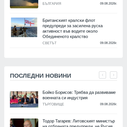
БЪЛГАРИЯ
09.08.2026г.
Британският кралски флот
предупреди за засилена руска
активност във водите около
Обединеното кралство
СВЕТЪТ
09.08.2026г.
ПОСЛЕДНИ НОВИНИ
Бойко Борисов: Трябва да развиваме
военната си индустрия
.
ТЪРГОВИЩЕ
09.08.2026г.
Тодор Тагарев: Литовският министър
на отбраната предупреди, че Русия