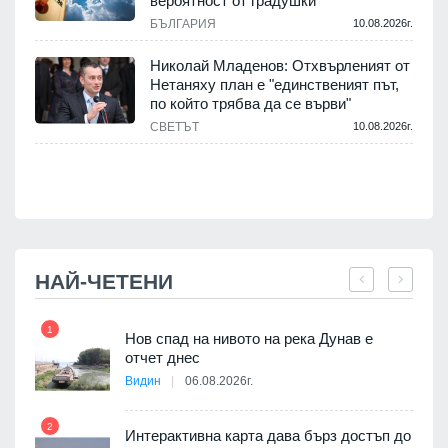
вероятност от градушки
БЪЛГАРИЯ
10.08.2026г.
.
Николай Младенов: Отхвърленият от
Нетаняху план е "единственият път,
а
по който трябва да се върви"
СВЕТЪТ
10.08.2026г.
.
НАЙ-ЧЕТЕНИ
1
7
Нов спад на нивото на река Дунав е
я
отчет днес
Видин
06.08.2026г.
2
Интерактивна карта дава бърз достъп до
8