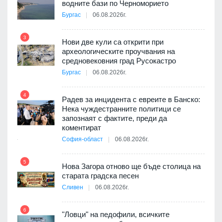
 на
водните бази по Черноморието
а, че
Бургас
06.08.2026г.
т
3
Нови две кули са открити при
археологическите проучвания на
9
средновековния град Русокастро
3D
Бургас
06.08.2026г.
а към
4
Радев за инцидента с евреите в Банско:
Нека чуждестранните политици се
10
запознаят с фактите, преди да
ията
коментират
та за
София-област
06.08.2026г.
5
Нова Загора отново ще бъде столица на
старата градска песен
11
оито
Сливен
06.08.2026г.
7
6
"Ловци" на педофили, всичките