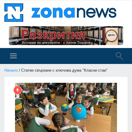
Начало
/ Статии свързани с ключова дума "Класни стаи"