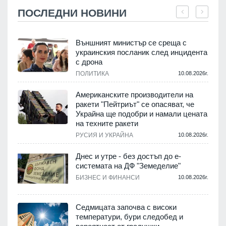
ПОСЛЕДНИ НОВИНИ
Външният министър се среща с
украинския посланик след инцидента
с дрона
.
ПОЛИТИКА
10.08.2026г.
Американските производители на
ракети "Пейтриът" се опасяват, че
Украйна ще подобри и намали цената
на техните ракети
.
РУСИЯ И УКРАЙНА
10.08.2026г.
Днес и утре - без достъп до е-
системата на ДФ "Земеделие"
у
БИЗНЕС И ФИНАНСИ
10.08.2026г.
.
Седмицата започва с високи
температури, бури следобед и