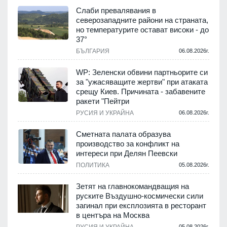
Слаби превалявания в
северозападните райони на страната,
но температурите остават високи - до
37°
БЪЛГАРИЯ
06.08.2026г.
WP: Зеленски обвини партньорите си
за "ужасяващите жертви" при атаката
срещу Киев. Причината - забавените
ракети "Пейтри
РУСИЯ И УКРАЙНА
06.08.2026г.
Сметната палата образува
производство за конфликт на
интереси при Делян Пеевски
ПОЛИТИКА
05.08.2026г.
Зетят на главнокомандващия на
руските Въздушно-космически сили
загинал при експлозията в ресторант
в центъра на Москва
РУСИЯ И УКРАЙНА
05.08.2026г.