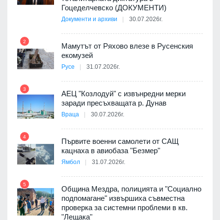
Гоцеделчевско (ДОКУМЕНТИ)
Документи и архиви
30.07.2026г.
8
а от
2
Мамутът от Ряхово влезе в Русенския
екомузей
Русе
31.07.2026г.
9
пост,
3
АЕЦ "Козлодуй" с извънредни мерки
заради пресъхващата р. Дунав
Враца
30.07.2026г.
4
елни
Първите военни самолети от САЩ
10
кацнаха в авиобаза "Безмер"
Ямбол
31.07.2026г.
5
Община Мездра, полицията и "Социално
ите
подпомагане" извършиха съвместна
проверка за системни проблеми в кв.
11
"Лещака"