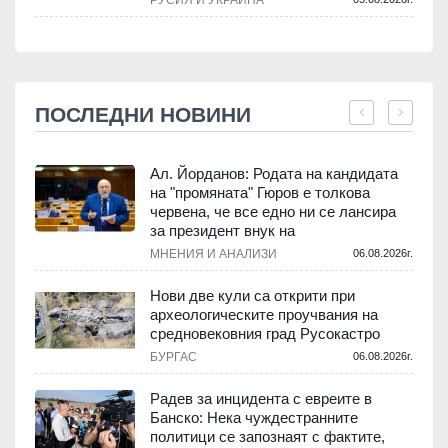
ПОСЛЕДНИ НОВИНИ
Ал. Йорданов: Родата на кандидата
на "промяната" Гюров е толкова
червена, че все едно ни се лансира
.
за президент внук на
МНЕНИЯ И АНАЛИЗИ
06.08.2026г.
Нови две кули са открити при
археологическите проучвания на
средновековния град Русокастро
.
БУРГАС
06.08.2026г.
Радев за инцидента с евреите в
Банско: Нека чуждестранните
политици се запознаят с фактите,
.