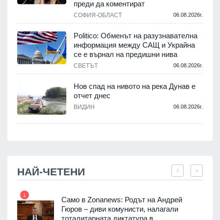
преди да коментират
СОФИЯ-ОБЛАСТ
06.08.2026г.
Politico: Обменът на разузнавателна
информация между САЩ и Украйна
се е върнал на предишни нива
.
СВЕТЪТ
06.08.2026г.
Нов спад на нивото на река Дунав е
отчет днес
.
ВИДИН
06.08.2026г.
НАЙ-ЧЕТЕНИ
1
7
ала
Само в Zonanews: Родът на Андрей
о-
Гюров – диви комунисти, налагали
тоталитарната диктатура в