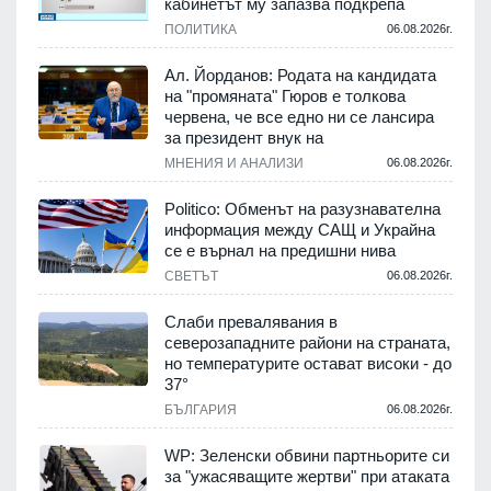
кабинетът му запазва подкрепа
ПОЛИТИКА
06.08.2026г.
Ал. Йорданов: Родата на кандидата
на "промяната" Гюров е толкова
червена, че все едно ни се лансира
за президент внук на
МНЕНИЯ И АНАЛИЗИ
06.08.2026г.
Politico: Обменът на разузнавателна
информация между САЩ и Украйна
се е върнал на предишни нива
СВЕТЪТ
06.08.2026г.
Слаби превалявания в
северозападните райони на страната,
но температурите остават високи - до
37°
БЪЛГАРИЯ
06.08.2026г.
WP: Зеленски обвини партньорите си
за "ужасяващите жертви" при атаката