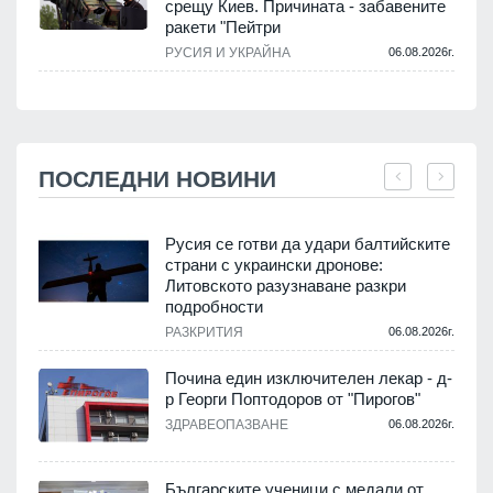
срещу Киев. Причината - забавените
ракети "Пейтри
РУСИЯ И УКРАЙНА
06.08.2026г.
ПОСЛЕДНИ НОВИНИ
Русия се готви да удари балтийските
страни с украински дронове:
Литовското разузнаване разкри
подробности
.
РАЗКРИТИЯ
06.08.2026г.
Почина един изключителен лекар - д-
р Георги Поптодоров от "Пирогов"
.
ЗДРАВЕОПАЗВАНЕ
06.08.2026г.
,
Българските ученици с медали от