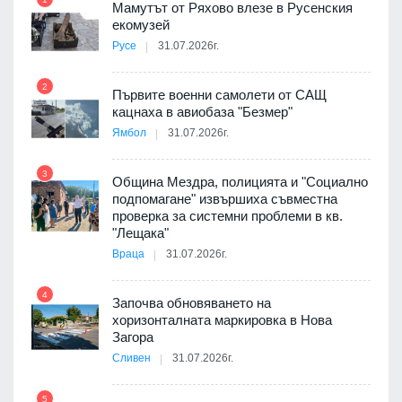
Мамутът от Ряхово влезе в Русенския
екомузей
Русе
31.07.2026г.
2
Първите военни самолети от САЩ
кацнаха в авиобаза "Безмер"
8
Ямбол
31.07.2026г.
 в
3
Община Мездра, полицията и "Социално
подпомагане" извършиха съвместна
проверка за системни проблеми в кв.
9
ойно
"Лещака"
те
Враца
31.07.2026г.
4
Започва обновяването на
хоризонталната маркировка в Нова
10
оведе
Загора
АЕЦ
Сливен
31.07.2026г.
5