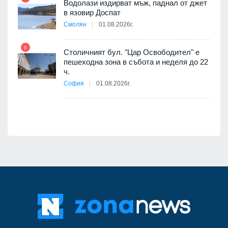
Водолази издирват мъж, паднал от джет
11
в язовир Доспат
е
Смолян
01.08.2026г.
6
Столичният бул. "Цар Освободител" е
12
пешеходна зона в събота и неделя до 22
ч.
я
София
01.08.2026г.