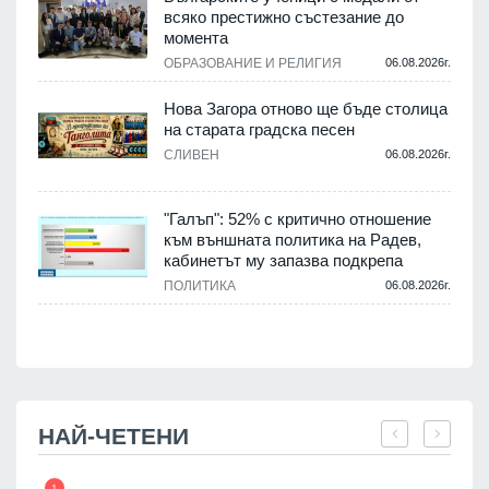
о
всяко престижно състезание до
момента
.
ОБРАЗОВАНИЕ И РЕЛИГИЯ
06.08.2026г.
Нова Загора отново ще бъде столица
на старата градска песен
СЛИВЕН
06.08.2026г.
.
"Галъп": 52% с критично отношение
и
към външната политика на Радев,
а
кабинетът му запазва подкрепа
ПОЛИТИКА
06.08.2026г.
.
НАЙ-ЧЕТЕНИ
1
7