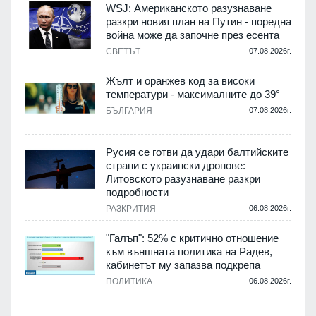
WSJ: Американското разузнаване
разкри новия план на Путин - поредна
война може да започне през есента
СВЕТЪТ
07.08.2026г.
Жълт и оранжев код за високи
температури - максималните до 39°
БЪЛГАРИЯ
07.08.2026г.
Русия се готви да удари балтийските
страни с украински дронове:
Литовското разузнаване разкри
подробности
РАЗКРИТИЯ
06.08.2026г.
"Галъп": 52% с критично отношение
към външната политика на Радев,
кабинетът му запазва подкрепа
ПОЛИТИКА
06.08.2026г.