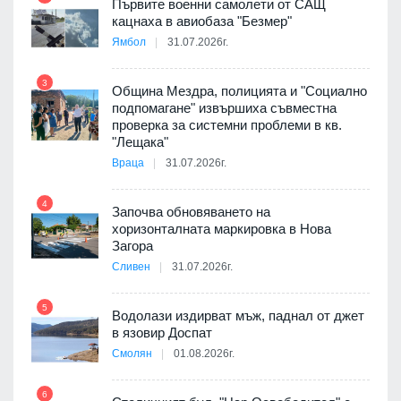
Първите военни самолети от САЩ
кацнаха в авиобаза "Безмер"
8
Ямбол
31.07.2026г.
 в
3
Община Мездра, полицията и "Социално
подпомагане" извършиха съвместна
проверка за системни проблеми в кв.
9
ойно
"Лещака"
те
Враца
31.07.2026г.
4
Започва обновяването на
хоризонталната маркировка в Нова
10
оведе
Загора
АЕЦ
Сливен
31.07.2026г.
5
Водолази издирват мъж, паднал от джет
11
в язовир Доспат
 няма
Смолян
01.08.2026г.
0 до
6