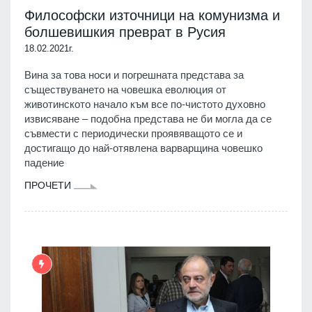
Философски източници на комунизма и
болшевишкия преврат в Русия
18.02.2021г.
Вина за това носи и погрешната представа за
съществуването на човешка еволюция от
животинското начало към все по-чистото духовно
извисяване – подобна представа не би могла да се
съвмести с периодически проявяващото се и
достигащо до най-отявлена варварщина човешко
падение
ПРОЧЕТИ