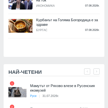
на ток
ИКОНОМИКА
07.08.2026г.
.
Курбанът на Голяма Богородица е за
здраве
БУРГАС
07.08.2026г.
.
НАЙ-ЧЕТЕНИ
1
7
Мамутът от Ряхово влезе в Русенския
екомузей
Русе
31.07.2026г.
2