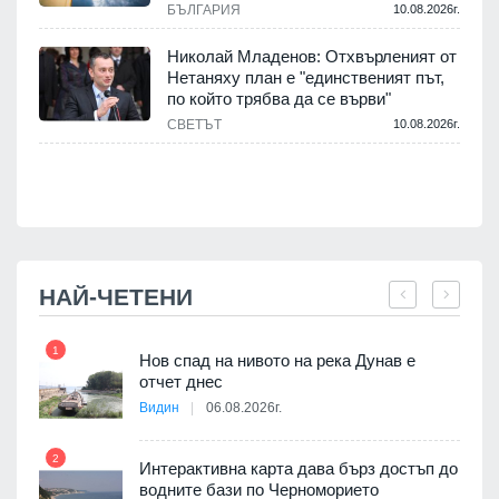
БЪЛГАРИЯ
10.08.2026г.
.
Николай Младенов: Отхвърленият от
Нетаняху план е "единственият път,
а
по който трябва да се върви"
СВЕТЪТ
10.08.2026г.
.
НАЙ-ЧЕТЕНИ
1
7
Нов спад на нивото на река Дунав е
я
отчет днес
Видин
06.08.2026г.
2
Интерактивна карта дава бърз достъп до
8
 на
водните бази по Черноморието