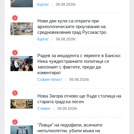
а, че
Бургас
06.08.2026г.
т
3
Нови две кули са открити при
археологическите проучвания на
9
средновековния град Русокастро
3D
Бургас
06.08.2026г.
а към
4
Радев за инцидента с евреите в Банско:
Нека чуждестранните политици се
10
запознаят с фактите, преди да
ията
коментират
та за
София-област
06.08.2026г.
5
Нова Загора отново ще бъде столица на
старата градска песен
11
оито
Сливен
06.08.2026г.
7
6
"Ловци" на педофили, всичките
непълнолетни, убили мъжа на
12