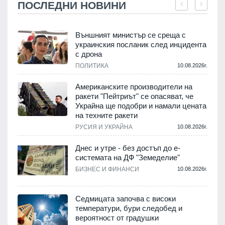
ПОСЛЕДНИ НОВИНИ
Външният министър се среща с
украинския посланик след инцидента
с дрона
.
ПОЛИТИКА
10.08.2026г.
Американските производители на
ракети "Пейтриът" се опасяват, че
Украйна ще подобри и намали цената
на техните ракети
.
РУСИЯ И УКРАЙНА
10.08.2026г.
Днес и утре - без достъп до е-
системата на ДФ "Земеделие"
у
БИЗНЕС И ФИНАНСИ
10.08.2026г.
.
Седмицата започва с високи
температури, бури следобед и
вероятност от градушки