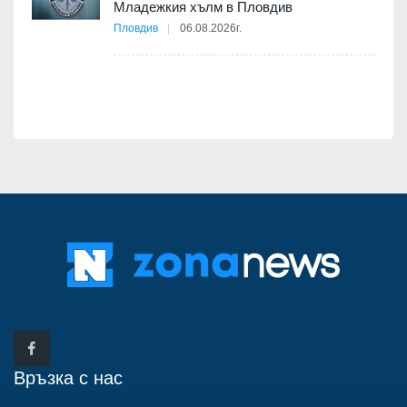
Младежкия хълм в Пловдив
бва
Пловдив
06.08.2026г.
Връзка с нас