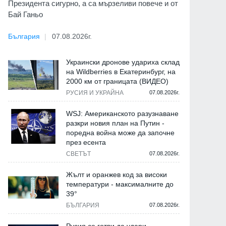
Президента сигурно, а са мързеливи повече и от
Бай Ганьо
България
07.08.2026г.
Украински дронове удариха склад
на Wildberries в Екатеринбург, на
2000 км от границата (ВИДЕО)
РУСИЯ И УКРАЙНА
07.08.2026г.
WSJ: Американското разузнаване
разкри новия план на Путин -
поредна война може да започне
през есента
СВЕТЪТ
07.08.2026г.
Жълт и оранжев код за високи
температури - максималните до
39°
БЪЛГАРИЯ
07.08.2026г.