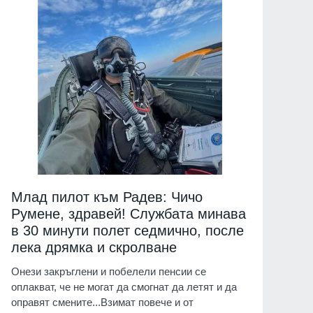
Млад пилот към Радев: Чичо
Румене, здравей! Службата минава
в 30 минути полет седмично, после
лека дрямка и скролване
Онези закръглени и побелели пенсии се
оплакват, че не могат да смогнат да летят и да
оправят смените...Взимат повече и от