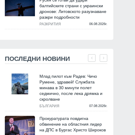
Русия се готви да удари
балтийските страни с украински
дронове: Литовското разузнаване
разкри подробности
РАЗКРИТИЯ
06.08.2026г.
ПОСЛЕДНИ НОВИНИ
Млад пилот към Радев: Чичо
Румене, здравей! Службата
минава в 30 минути полет
седмично, после лека дрямка и
скролване
БЪЛГАРИЯ
07.08.2026г.
Прокуратурата повдигна
обвинение на областния лидер
на ДПС в Бургас Христо Широков