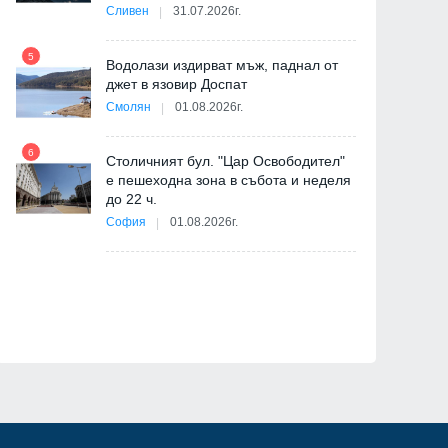
-
Сливен
31.07.2026г.
5
Водолази издирват мъж, паднал от
джет в язовир Доспат
11
Смолян
01.08.2026г.
6
Столичният бул. "Цар Освободител"
е пешеходна зона в събота и неделя
12
до 22 ч.
София
01.08.2026г.
ия