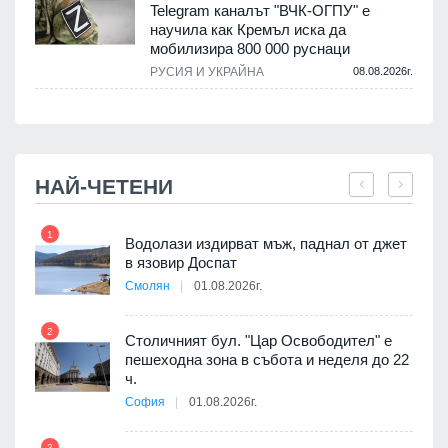
Telegram каналът "ВЧК-ОГПУ" е
научила как Кремъл иска да
мобилизира 800 000 руснаци
.
РУСИЯ И УКРАЙНА
08.08.2026г.
НАЙ-ЧЕТЕНИ
1
7
оведе
Водолази издирват мъж, паднал от джет
АЕЦ
в язовир Доспат
Смолян
01.08.2026г.
2
8
Столичният бул. "Цар Освободител" е
 няма
пешеходна зона в събота и неделя до 22
0 до
ч.
София
01.08.2026г.
9
3