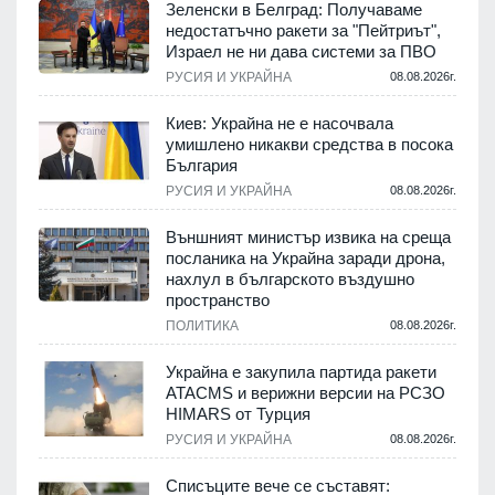
Зеленски в Белград: Получаваме
недостатъчно ракети за "Пейтриът",
Израел не ни дава системи за ПВО
.
РУСИЯ И УКРАЙНА
08.08.2026г.
Киев: Украйна не е насочвала
м
умишлено никакви средства в посока
България
.
РУСИЯ И УКРАЙНА
08.08.2026г.
е
Външният министър извика на среща
посланика на Украйна заради дрона,
нахлул в българското въздушно
пространство
.
ПОЛИТИКА
08.08.2026г.
Украйна е закупила партида ракети
ATACMS и верижни версии на РСЗО
HIMARS от Турция
.
РУСИЯ И УКРАЙНА
08.08.2026г.
Списъците вече се съставят: