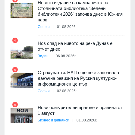
Новото издание на кампанията на
а на
Столичната библиотека "Зелени
библиотеки 2026" започва днес в Южния
парк
София
01.08.2026г.
10
4
я
Нов спад на нивото на река Дунав е
отчет днес
Видин
06.08.2026г.
11
5
3D
Страхуват ги: НАП още не е започнала
а към
данъчна ревизия на Руския културно-
информационен център
София
02.08.2026г.
12
6
ско:
Нови осигурителни прагове и правила от
1 август
Бизнес и финанси
01.08.2026г.