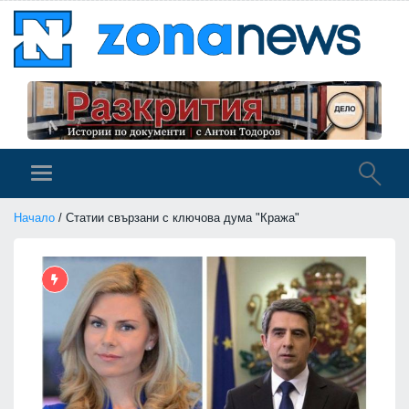
Начало
/ Статии свързани с ключова дума "Кража"