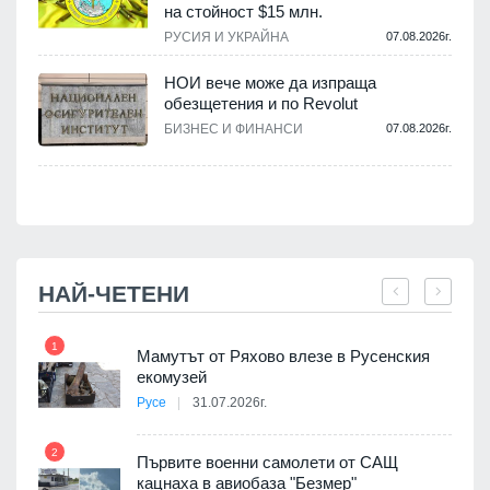
на стойност $15 млн.
.
РУСИЯ И УКРАЙНА
07.08.2026г.
НОИ вече може да изпраща
обезщетения и по Revolut
.
БИЗНЕС И ФИНАНСИ
07.08.2026г.
НАЙ-ЧЕТЕНИ
1
7
Мамутът от Ряхово влезе в Русенския
екомузей
Русе
31.07.2026г.
2
Първите военни самолети от САЩ
кацнаха в авиобаза "Безмер"