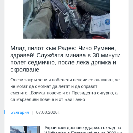
Млад пилот към Радев: Чичо Румене,
здравей! Службата минава в 30 минути
полет седмично, после лека дрямка и
скролване
Онези закръглени и побелели пенсии се оплакват, че
не могат да смогнат да летят и да оправят
смените...Взимат повече и от Президента сигурно, а
са мързеливи повече и от Бай Ганьо
България
07.08.2026г.
Украински дронове удариха склад на