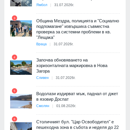
8
Ямбол
31.07.2026г.
3
Община Мездра, полицията и "Социално
подпомагане" извършиха съвместна
проверка за системни проблеми в кв.
9
"Лещака"
 в
Враца
31.07.2026г.
4
Започва обновяването на
ойно
хоризонталната маркировка в Нова
10
те
Загора
Сливен
31.07.2026г.
5
Водолази издирват мъж, паднал от джет
11
оведе
в язовир Доспат
АЕЦ
Смолян
01.08.2026г.
6
Столичният бул. "Цар Освободител" е
12
пешеходна зона в събота и неделя до 22