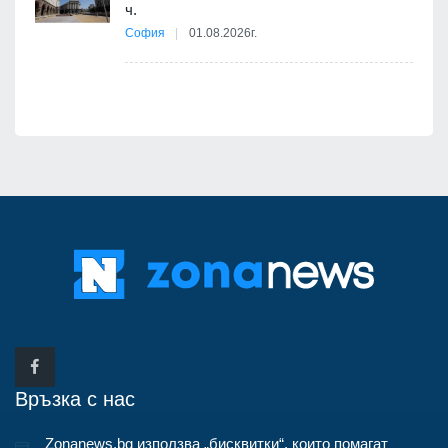
 няма
ч.
0 до
София
01.08.2026г.
Връзка с нас
Zonanews.bg използва „бисквитки“, които помагат