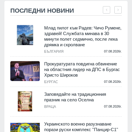
ПОСЛЕДНИ НОВИНИ
Млад пилот към Радев: Чичо Румене,
здравей! Службата минава в 30
минути полет седмично, после лека
дрямка и скролване
.
БЪЛГАРИЯ
07.08.2026г.
а
Прокуратурата повдигна обвинение
на областния лидер на ДПС в Бургас
.
Христо Широков
БУРГАС
07.08.2026г.
Заповядайте на традиционния
празник на село Оселна
.
ВРАЦА
07.08.2026г.
Украинското военно разузнаване
порази руски комплекс ''Панцир-С1''