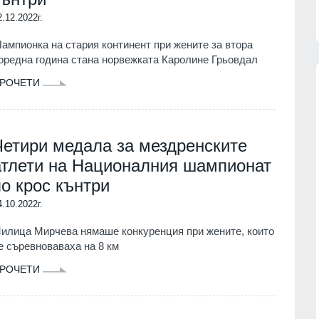
2.12.2022г.
ампионка на стария континент при жените за втора
оредна година стана норвежката Каролине Грьовдал
РОЧЕТИ
к се
Украинският президент обяви
Четири медала за мездренските
закон
началото на специални операции
срещу руската военна
07.08.2026г.
атлети на Националния шампионат
промишленост
по крос кънтри
РУСИЯ И УКРАЙНА
07.08.2026г.
зузнаване
4.10.2022г.
тин -
Призоваха Запада за акция на
 започне
специални части в Русия за
илица Мирчева нямаше конкуренция при жените, които
унищожаване на
е съревноваваха на 8 км
севернокорейски ракетни
07.08.2026г.
установки
РОЧЕТИ
СВЕТЪТ
07.08.2026г.
р
след
едва 18 %
Русия се готви да удари