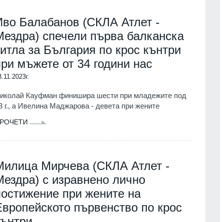
Иво Балабанов (СКЛА Атлет -
Мездра) спечели първа балканска
титла за България по крос кънтри
при мъжете от 34 години нас
3.11.2023г.
иколай Кауфман финишира шести при младежите под
3 г., а Ивелина Маджарова - девета при жените
РОЧЕТИ
Милица Мирчева (СКЛА Атлет -
Мездра) с изравнено лично
постижение при жените на
Европейското първенство по крос
кънтри