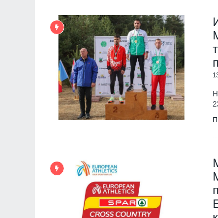
1
Н
2
П