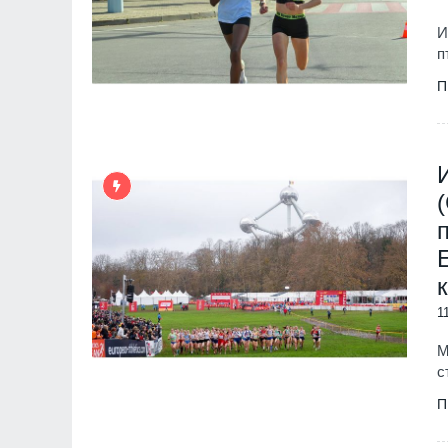
И
п
П
1
М
с
П