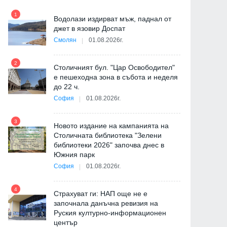
1
7
"
Водолази издирват мъж, паднал от
от
джет в язовир Доспат
Смолян
01.08.2026г.
2
8
Столичният бул. "Цар Освободител"
е пешеходна зона в събота и неделя
до 22 ч.
София
01.08.2026г.
3
9
Новото издание на кампанията на
Столичната библиотека "Зелени
библиотеки 2026" започва днес в
Южния парк
София
01.08.2026г.
4
10
Страхуват ги: НАП още не е
започнала данъчна ревизия на
Руския културно-информационен
център