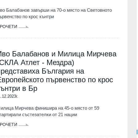
во Балабанов завърши на 70-о място на Световното
ървенство по крос кънтри
РОЧЕТИ
Иво Балабанов и Милица Мирчева
(СКЛА Атлет - Мездра)
представиха България на
Европейското първенство по крос
кънтри в Бр
1.12.2023г.
илица Мирчева финишира на 45-о място от 59
тартирали състезателки от 21 нации
РОЧЕТИ