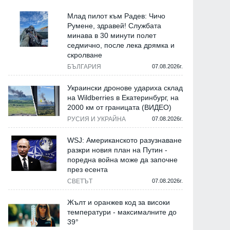
Млад пилот към Радев: Чичо
Румене, здравей! Службата
минава в 30 минути полет
седмично, после лека дрямка и
скролване
БЪЛГАРИЯ
07.08.2026г.
Украински дронове удариха склад
на Wildberries в Екатеринбург, на
2000 км от границата (ВИДЕО)
РУСИЯ И УКРАЙНА
07.08.2026г.
WSJ: Американското разузнаване
разкри новия план на Путин -
поредна война може да започне
през есента
СВЕТЪТ
07.08.2026г.
Жълт и оранжев код за високи
температури - максималните до
39°