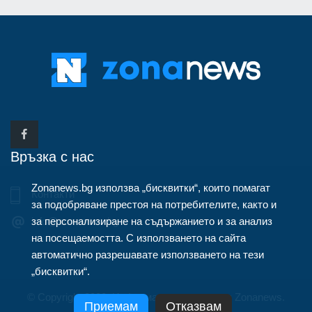
Връзка с нас
Zonanews.bg използва „бисквитки“, които помагат
Контакти
за подобряване престоя на потребителите, както и
за персонализиране на съдържанието и за анализ
info@zonanews.bg
на посещаемостта. С използването на сайта
автоматично разрешавате използването на тези
„бисквитки“.
© Copyright 2020, Информационна агенция Zonanews.
Приемам
Отказвам