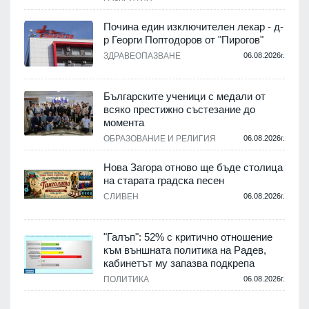
Почина един изключителен лекар - д-
р Георги Поптодоров от "Пирогов"
.
ЗДРАВЕОПАЗВАНЕ
06.08.2026г.
,
Българските ученици с медали от
о
всяко престижно състезание до
момента
.
ОБРАЗОВАНИЕ И РЕЛИГИЯ
06.08.2026г.
Нова Загора отново ще бъде столица
на старата градска песен
СЛИВЕН
06.08.2026г.
.
"Галъп": 52% с критично отношение
и
към външната политика на Радев,
а
кабинетът му запазва подкрепа
ПОЛИТИКА
06.08.2026г.
.