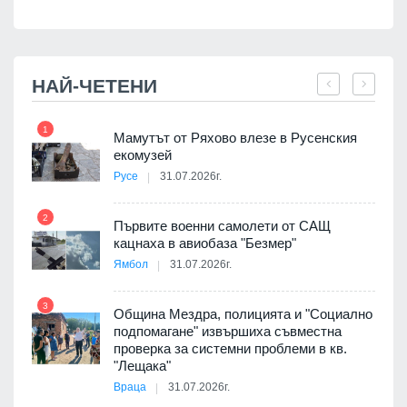
НАЙ-ЧЕТЕНИ
1
7
Мамутът от Ряхово влезе в Русенския
екомузей
Русе
31.07.2026г.
2
Първите военни самолети от САЩ
кацнаха в авиобаза "Безмер"
8
Ямбол
31.07.2026г.
 в
3
Община Мездра, полицията и "Социално
подпомагане" извършиха съвместна
проверка за системни проблеми в кв.
9
ойно
"Лещака"
те
Враца
31.07.2026г.