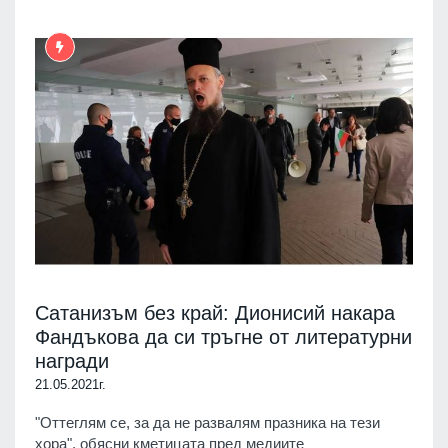
Сатанизъм без край: Дионисий накара
Фандъкова да си тръгне от литературни
награди
21.05.2021г.
"Оттеглям се, за да не развалям празника на тези
хора", обясни кметицата пред медиите