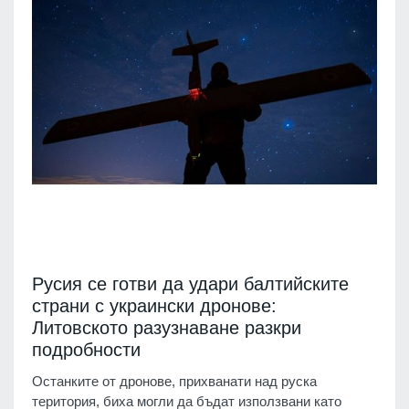
Русия се готви да удари балтийските
страни с украински дронове:
Литовското разузнаване разкри
подробности
Останките от дронове, прихванати над руска
територия, биха могли да бъдат използвани като