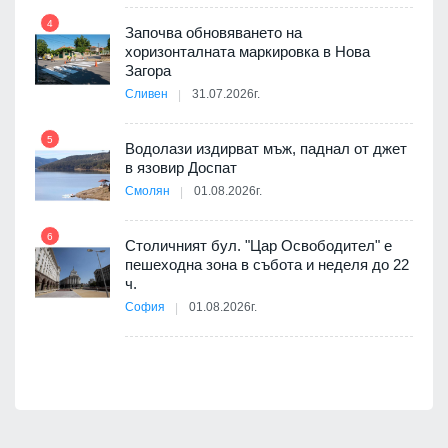
4
Започва обновяването на
хоризонталната маркировка в Нова
10
оведе
Загора
АЕЦ
Сливен
31.07.2026г.
5
Водолази издирват мъж, паднал от джет
11
в язовир Доспат
е
Смолян
01.08.2026г.
6
Столичният бул. "Цар Освободител" е
12
пешеходна зона в събота и неделя до 22
ч.
я
София
01.08.2026г.