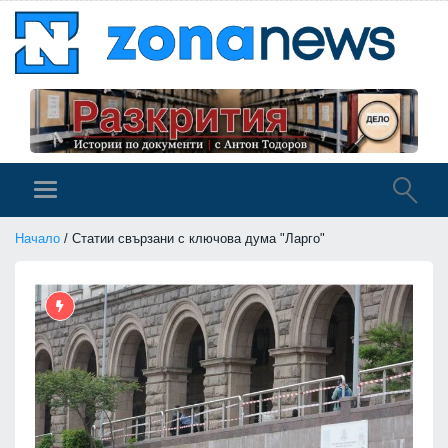
Начало
/ Статии свързани с ключова дума "Ларго"