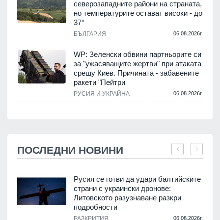
северозападните райони на страната,
но температурите остават високи - до
37°
БЪЛГАРИЯ
06.08.2026г.
WP: Зеленски обвини партньорите си
за "ужасяващите жертви" при атаката
срещу Киев. Причината - забавените
ракети "Пейтри
РУСИЯ И УКРАЙНА
06.08.2026г.
ПОСЛЕДНИ НОВИНИ
Русия се готви да удари балтийските
страни с украински дронове:
Литовското разузнаване разкри
подробности
.
РАЗКРИТИЯ
06.08.2026г.