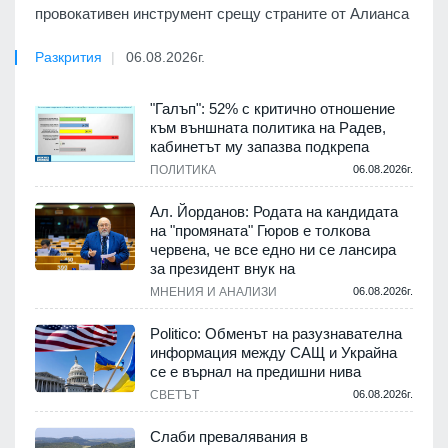
провокативен инструмент срещу страните от Алианса
Разкрития
06.08.2026г.
"Галъп": 52% с критично отношение
към външната политика на Радев,
кабинетът му запазва подкрепа
ПОЛИТИКА
06.08.2026г.
Ал. Йорданов: Родата на кандидата
на "промяната" Гюров е толкова
червена, че все едно ни се лансира
за президент внук на
МНЕНИЯ И АНАЛИЗИ
06.08.2026г.
Politico: Обменът на разузнавателна
информация между САЩ и Украйна
се е върнал на предишни нива
СВЕТЪТ
06.08.2026г.
Слаби превалявания в