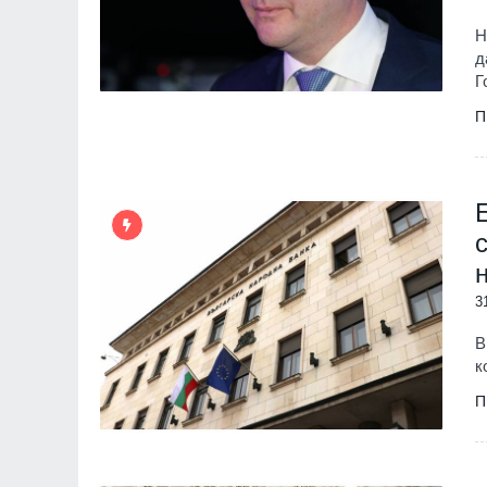
Н
д
Г
П
3
В
к
П