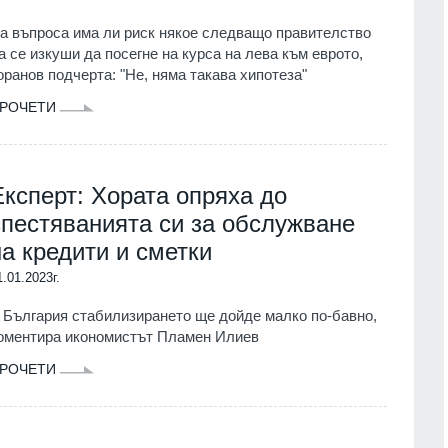
а въпроса има ли риск някое следващо правителство
а се изкуши да посегне на курса на лева към еврото,
оранов подчерта: "Не, няма такава хипотеза"
РОЧЕТИ
Експерт: Хората опряха до
спестяванията си за обслужване
на кредити и сметки
1.01.2023г.
 България стабилизирането ще дойде малко по-бавно,
оментира икономистът Пламен Илиев
РОЧЕТИ