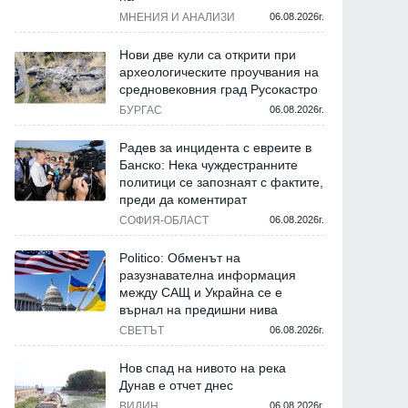
МНЕНИЯ И АНАЛИЗИ
06.08.2026г.
Нови две кули са открити при
археологическите проучвания на
средновековния град Русокастро
БУРГАС
06.08.2026г.
Радев за инцидента с евреите в
Банско: Нека чуждестранните
политици се запознаят с фактите,
преди да коментират
СОФИЯ-ОБЛАСТ
06.08.2026г.
Politico: Обменът на
разузнавателна информация
между САЩ и Украйна се е
върнал на предишни нива
СВЕТЪТ
06.08.2026г.
Нов спад на нивото на река
Дунав е отчет днес
ВИДИН
06.08.2026г.