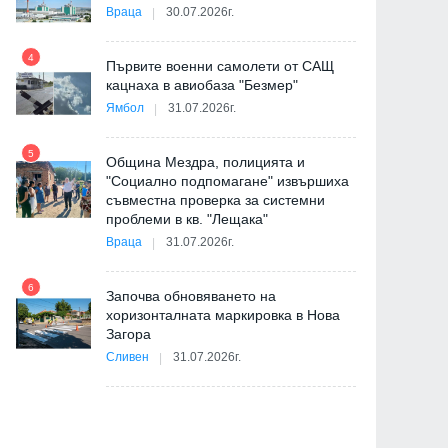
Враца
30.07.2026г.
4
Първите военни самолети от САЩ
10
кацнаха в авиобаза "Безмер"
Ямбол
31.07.2026г.
5
Община Мездра, полицията и
"Социално подпомагане" извършиха
съвместна проверка за системни
11
проблеми в кв. "Лещака"
на
Враца
31.07.2026г.
6
Започва обновяването на
хоризонталната маркировка в Нова
12
Загора
и
Сливен
31.07.2026г.