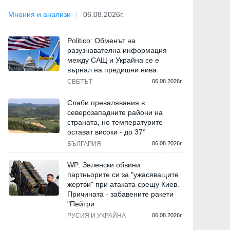
Мнения и анализи
06.08.2026г.
Politico: Обменът на
разузнавателна информация
между САЩ и Украйна се е
върнал на предишни нива
СВЕТЪТ
06.08.2026г.
Слаби превалявания в
северозападните райони на
страната, но температурите
остават високи - до 37°
БЪЛГАРИЯ
06.08.2026г.
WP: Зеленски обвини
партньорите си за "ужасяващите
жертви" при атаката срещу Киев.
Причината - забавените ракети
"Пейтри
РУСИЯ И УКРАЙНА
06.08.2026г.