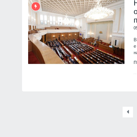
0
В
е
н
П