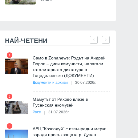
НАЙ-ЧЕТЕНИ
1
7
Само в Zonanews: Родът на Андрей
Гюров – диви комунисти, налагали
тоталитарната диктатура в
Гоцеделчевско (ДОКУМЕНТИ)
Документи и архиви
30.07.2026г.
8
2
Мамутът от Ряхово влезе в
Русенския екомузей
Русе
31.07.2026г.
9
3
АЕЦ "Козлодуй" с извънредни мерки
заради пресъхващата р. Дунав