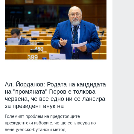
Ал. Йорданов: Родата на кандидата
на "промяната" Гюров е толкова
червена, че все едно ни се лансира
за президент внук на
Големият проблем на предстоящите
президентски избори е, че ще се гласува по
венецуелско-бутански метод