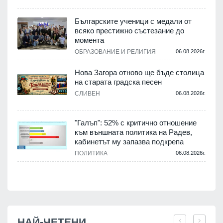
,
Българските ученици с медали от
о
всяко престижно състезание до
момента
.
ОБРАЗОВАНИЕ И РЕЛИГИЯ
06.08.2026г.
Нова Загора отново ще бъде столица
на старата градска песен
СЛИВЕН
06.08.2026г.
.
"Галъп": 52% с критично отношение
и
към външната политика на Радев,
а
кабинетът му запазва подкрепа
ПОЛИТИКА
06.08.2026г.
.
НАЙ-ЧЕТЕНИ