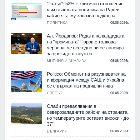
"Галъп": 52% с критично отношение
към външната политика на Радев,
кабинетът му запазва подкрепа
ПОЛИТИКА
06.08.2026г.
Ал. Йорданов: Родата на кандидата
на "промяната" Гюров е толкова
червена, че все едно ни се лансира
за президент внук на
МНЕНИЯ И АНАЛИЗИ
06.08.2026г.
Politico: Обменът на разузнавателна
информация между САЩ и Украйна
се е върнал на предишни нива
СВЕТЪТ
06.08.2026г.
Слаби превалявания в
северозападните райони на страната,
но температурите остават високи - до
37°
БЪЛГАРИЯ
06.08.2026г.