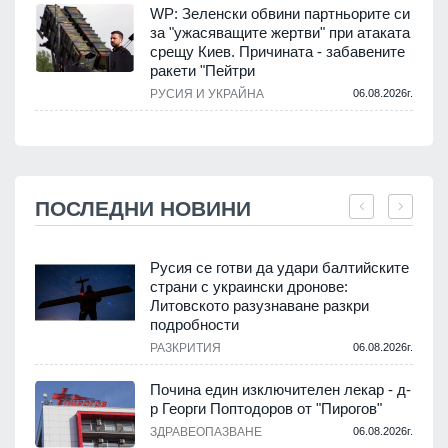
WP: Зеленски обвини партньорите си
за "ужасяващите жертви" при атаката
срещу Киев. Причината - забавените
ракети "Пейтри
РУСИЯ И УКРАЙНА
06.08.2026г.
ПОСЛЕДНИ НОВИНИ
Русия се готви да удари балтийските
страни с украински дронове:
Литовското разузнаване разкри
подробности
.
РАЗКРИТИЯ
06.08.2026г.
Почина един изключителен лекар - д-
р Георги Поптодоров от "Пирогов"
.
ЗДРАВЕОПАЗВАНЕ
06.08.2026г.