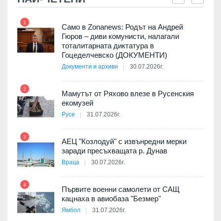
1
7
ала
Само в Zonanews: Родът на Андрей
о-
Гюров – диви комунисти, налагали
тоталитарната диктатура в
Гоцеделчевско (ДОКУМЕНТИ)
Документи и архиви
30.07.2026г.
8
а от
2
Мамутът от Ряхово влезе в Русенския
екомузей
Русе
31.07.2026г.
9
пост,
3
АЕЦ "Козлодуй" с извънредни мерки
заради пресъхващата р. Дунав
Враца
30.07.2026г.
4
елни
Първите военни самолети от САЩ
10
кацнаха в авиобаза "Безмер"
Ямбол
31.07.2026г.