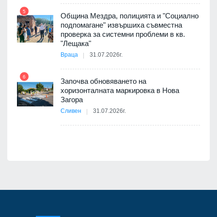
5
Община Мездра, полицията и "Социално
ите
подпомагане" извършиха съвместна
проверка за системни проблеми в кв.
11
"Лещака"
Враца
31.07.2026г.
6
Започва обновяването на
хоризонталната маркировка в Нова
12
Загора
Сливен
31.07.2026г.