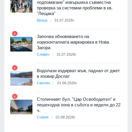
подпомагане" извършиха съвместна
проверка за системни проблеми в кв.
9
ойно
"Лещака"
те
Враца
31.07.2026г.
4
Започва обновяването на
хоризонталната маркировка в Нова
10
оведе
Загора
АЕЦ
Сливен
31.07.2026г.
5
Водолази издирват мъж, паднал от джет
11
в язовир Доспат
Смолян
01.08.2026г.
6
Столичният бул. "Цар Освободител" е
12
пешеходна зона в събота и неделя до 22
ч.
я
София
01.08.2026г.