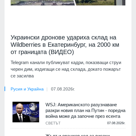
Украински дронове удариха склад на
Wildberries в Екатеринбург, на 2000 км
от границата (ВИДЕО)
Telegram канали публикуват кадри, показващи струи
черен дим, издигащи се над склада, докато пожарът
се засилва
Русия и Украйна
07.08.2026г.
WSJ: Американското разузнаване
разкри новия план на Путин - поредна
война може да започне през есента
СВЕТЪТ
07.08.2026г.
Жълт и оранжев код за високи