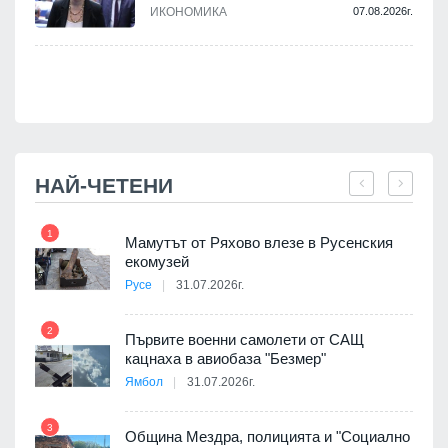
ИКОНОМИКА
07.08.2026г.
.
НАЙ-ЧЕТЕНИ
1
7
Мамутът от Ряхово влезе в Русенския
екомузей
Русе
31.07.2026г.
2
Първите военни самолети от САЩ
кацнаха в авиобаза "Безмер"
8
Ямбол
31.07.2026г.
 в
3
Община Мездра, полицията и "Социално