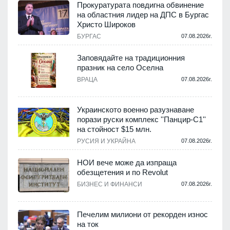
а
Прокуратурата повдигна обвинение
на областния лидер на ДПС в Бургас
Христо Широков
.
БУРГАС
07.08.2026г.
Заповядайте на традиционния
празник на село Оселна
ВРАЦА
07.08.2026г.
.
Украинското военно разузнаване
порази руски комплекс ''Панцир-С1''
на стойност $15 млн.
.
РУСИЯ И УКРАЙНА
07.08.2026г.
НОИ вече може да изпраща
обезщетения и по Revolut
БИЗНЕС И ФИНАНСИ
07.08.2026г.
.
Печелим милиони от рекорден износ
на ток