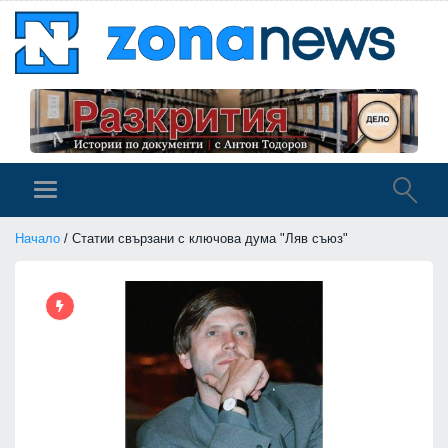
Начало
/ Статии свързани с ключова дума "Ляв съюз"