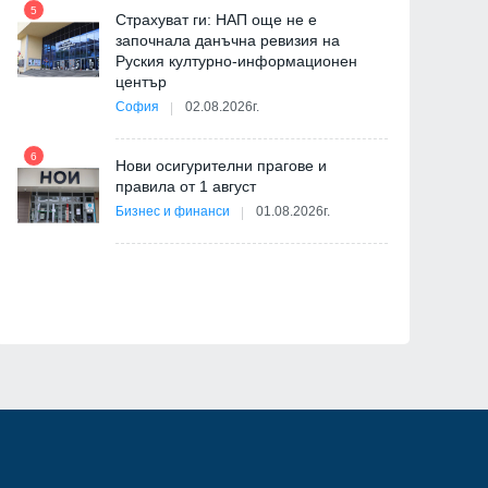
5
11
Страхуват ги: НАП още не е
започнала данъчна ревизия на
Руския културно-информационен
център
София
02.08.2026г.
6
12
Нови осигурителни прагове и
ица
правила от 1 август
Бизнес и финанси
01.08.2026г.