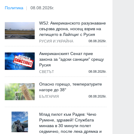
Политика
08.08.2026г.
WSJ: Американското разузнаване
свързва дрона, носещ взрив на
летището в Лайпциг с Русия
РУСИЯ И УКРАЙНА
08.08.2026г.
Американският Сенат прие
закона за "адски санкции" срещу
Русия
СВЕТЪТ
08.08.2026г.
Опасно горещо, температурите
нагоре до 38°
БЪЛГАРИЯ
08.08.2026г.
Млад пилот към Радев: Чичо
Румене, здравей! Службата
минава в 30 минути полет
седмично, после лека дрямка и