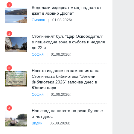
1
7
Водолази издирват мъж, паднал от
джет в язовир Доспат
Смолян
01.08.2026г.
2
8
Столичният бул. "Цар Освободител"
е пешеходна зона в събота и неделя
ия
до 22 ч.
София
01.08.2026г.
3
9
Новото издание на кампанията на
Столичната библиотека "Зелени
библиотеки 2026" започва днес в
Южния парк
София
01.08.2026г.
10
4
"
Нов спад на нивото на река Дунав е
от
отчет днес
Видин
06.08.2026г.