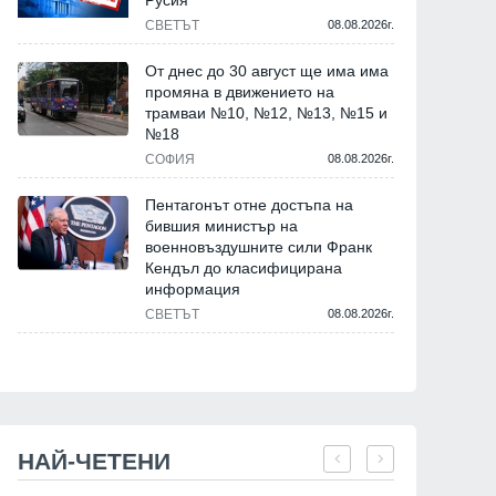
Русия
СВЕТЪТ
08.08.2026г.
От днес до 30 август ще има има
промяна в движението на
трамваи №10, №12, №13, №15 и
№18
СОФИЯ
08.08.2026г.
Пентагонът отне достъпа на
бившия министър на
военновъздушните сили Франк
Кендъл до класифицирана
информация
СВЕТЪТ
08.08.2026г.
НАЙ-ЧЕТЕНИ