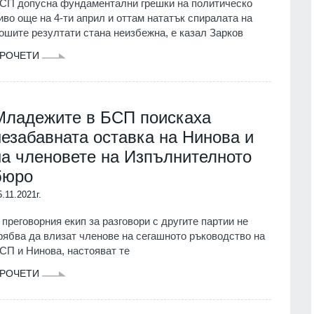
СП допусна фундаментални грешки на политическо
иво още на 4-ти април и оттам нататък спиралата на
ошите резултати стана неизбежна, е казал Зарков
РОЧЕТИ
Младежите в БСП поискаха
незабавната оставка на Нинова и
на членовете на Изпълнителното
бюро
5.11.2021г.
 преговорния екип за разговори с другите партии не
рябва да влизат членове на сегашното ръководство на
СП и Нинова, настояват те
РОЧЕТИ