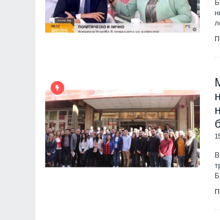
Б
н
л
П
1
В
т
Б
П