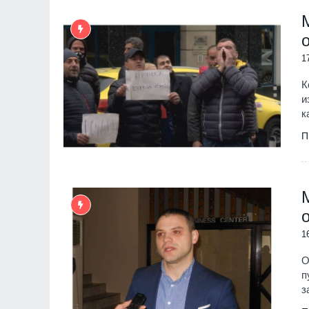
1
К
и
к
П
1
О
п
з