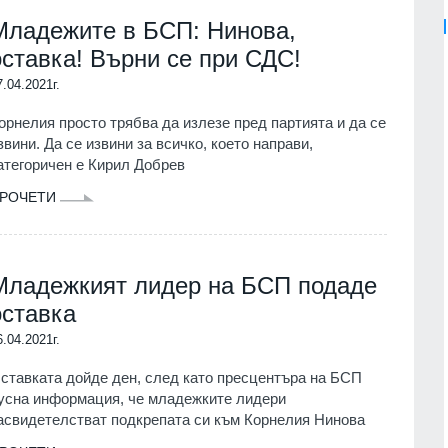
Младежите в БСП: Нинова,
оставка! Върни се при СДС!
7.04.2021г.
орнелия просто трябва да излезе пред партията и да се
звини. Да се извини за всичко, което направи,
атегоричен е Кирил Добрев
РОЧЕТИ
Младежкият лидер на БСП подаде
оставка
6.04.2021г.
ставката дойде ден, след като пресцентъра на БСП
усна информация, че младежките лидери
асвидетелстват подкрепата си към Корнелия Нинова