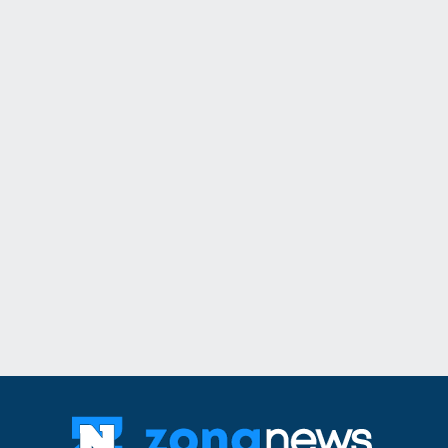
11
Ансамбъл "Мездра
достойно България
престижните фолк
света
Враца
03.08.2026г
12
Информационна к
популяризиране н
здравно досие и н
приложение еЗдра
в
Враца
03.08.2026г