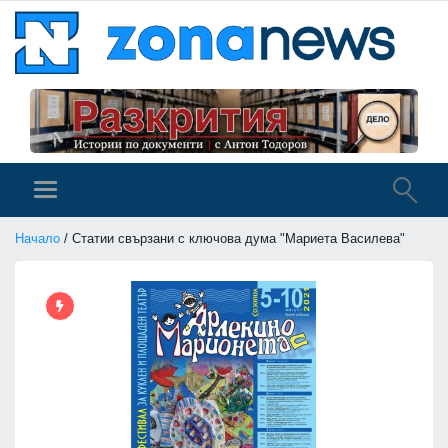
Начало
/ Статии свързани с ключова дума "Мариета Василева"