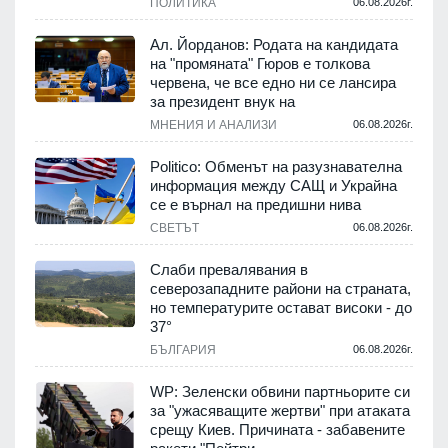
ПОЛИТИКА
06.08.2026г.
Ал. Йорданов: Родата на кандидата
на "промяната" Гюров е толкова
червена, че все едно ни се лансира
за президент внук на
МНЕНИЯ И АНАЛИЗИ
06.08.2026г.
Politico: Обменът на разузнавателна
информация между САЩ и Украйна
се е върнал на предишни нива
СВЕТЪТ
06.08.2026г.
Слаби превалявания в
северозападните райони на страната,
но температурите остават високи - до
37°
БЪЛГАРИЯ
06.08.2026г.
WP: Зеленски обвини партньорите си
за "ужасяващите жертви" при атаката
срещу Киев. Причината - забавените