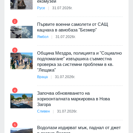
екомузей
Русе
31.07.2026г.
2
Първите военни самолети от САЩ
кацнаха в авиобаза "Безмер"
8
Ямбол
31.07.2026г.
 в
3
Община Мездра, полицията и "Социално
подпомагане" извършиха съвместна
проверка за системни проблеми в кв.
9
ойно
"Лещака"
те
Враца
31.07.2026г.
4
Започва обновяването на
хоризонталната маркировка в Нова
10
оведе
Загора
АЕЦ
Сливен
31.07.2026г.
5
Водолази издирват мъж, паднал от джет
11