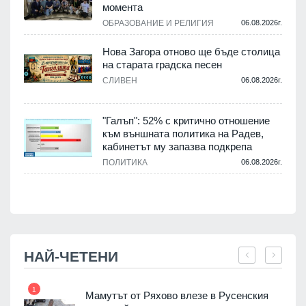
момента
.
ОБРАЗОВАНИЕ И РЕЛИГИЯ
06.08.2026г.
Нова Загора отново ще бъде столица
на старата градска песен
СЛИВЕН
06.08.2026г.
.
"Галъп": 52% с критично отношение
и
към външната политика на Радев,
а
кабинетът му запазва подкрепа
ПОЛИТИКА
06.08.2026г.
.
НАЙ-ЧЕТЕНИ
1
7
Мамутът от Ряхово влезе в Русенския