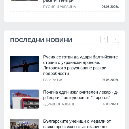
ракети "Пейтри
РУСИЯ И УКРАЙНА
06.08.2026г.
ПОСЛЕДНИ НОВИНИ
Русия се готви да удари балтийските
страни с украински дронове:
Литовското разузнаване разкри
подробности
.
РАЗКРИТИЯ
06.08.2026г.
Почина един изключителен лекар - д-
р Георги Поптодоров от "Пирогов"
.
ЗДРАВЕОПАЗВАНЕ
06.08.2026г.
,
Българските ученици с медали от
о
всяко престижно състезание до