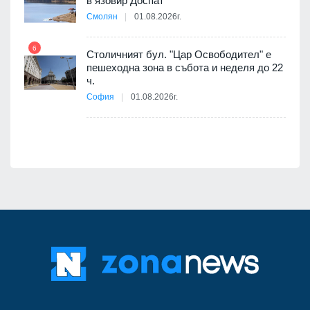
в язовир Доспат
е
Смолян
01.08.2026г.
6
Столичният бул. "Цар Освободител" е
12
пешеходна зона в събота и неделя до 22
ч.
я
София
01.08.2026г.