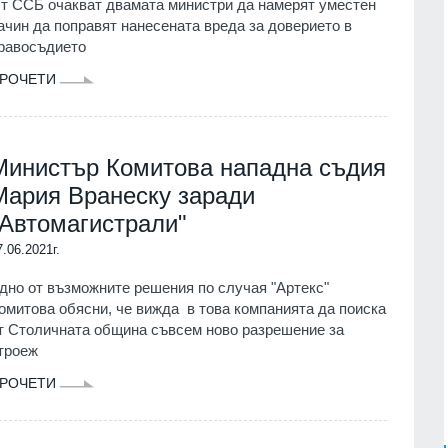
т ССБ очакват двамата министри да намерят уместен
ачин да поправят нанесената вреда за доверието в
равосъдието
РОЧЕТИ
Министър Комитова нападна съдия
Мария Вранеску заради
"Автомагистрали"
7.06.2021г.
дно от възможните решения по случая "Артекс"
омитова обясни, че вижда в това компанията да поиска
т Столичната община съвсем ново разрешение за
троеж
РОЧЕТИ