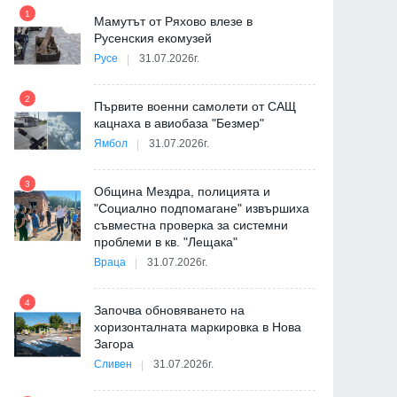
1
7
на
Мамутът от Ряхово влезе в
Русенския екомузей
Русе
31.07.2026г.
2
Първите военни самолети от САЩ
кацнаха в авиобаза "Безмер"
8
Ямбол
31.07.2026г.
де
3
Община Мездра, полицията и
"Социално подпомагане" извършиха
съвместна проверка за системни
9
проблеми в кв. "Лещака"
Враца
31.07.2026г.
-
4
Започва обновяването на
хоризонталната маркировка в Нова
Загора
10
Сливен
31.07.2026г.