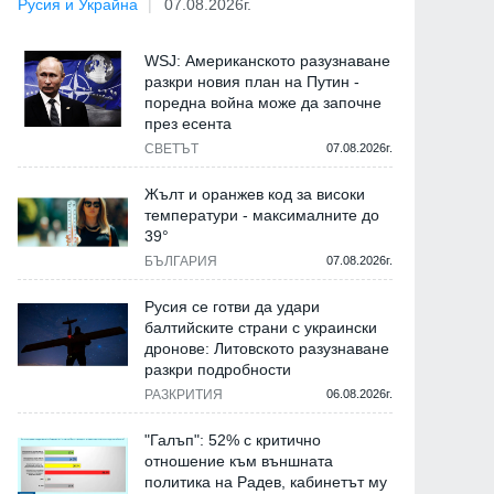
Русия и Украйна
07.08.2026г.
WSJ: Американското разузнаване
разкри новия план на Путин -
поредна война може да започне
през есента
СВЕТЪТ
07.08.2026г.
Жълт и оранжев код за високи
температури - максималните до
39°
БЪЛГАРИЯ
07.08.2026г.
Русия се готви да удари
балтийските страни с украински
дронове: Литовското разузнаване
разкри подробности
РАЗКРИТИЯ
06.08.2026г.
"Галъп": 52% с критично
отношение към външната
политика на Радев, кабинетът му