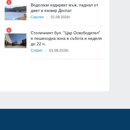
5
Водолази издирват мъж, паднал от
джет в язовир Доспат
11
Смолян
01.08.2026г.
е
6
Столичният бул. "Цар Освободител"
е пешеходна зона в събота и неделя
12
до 22 ч.
София
01.08.2026г.
"
от