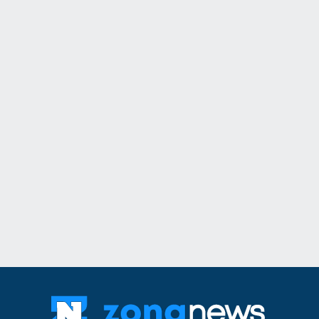
Бизнес и финанси
11
На 1 август започ
пост, ето и кои са
Образование и религ
12
Кой подслушва в 
Оряховица? Още п
открили микрофон 
монтиран в разкло
Велико Търново
3