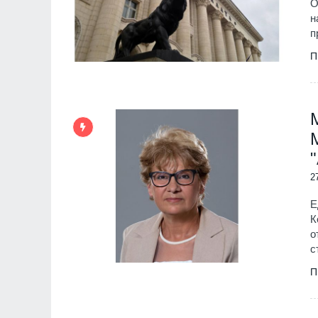
О
н
п
П
2
Е
К
о
с
П