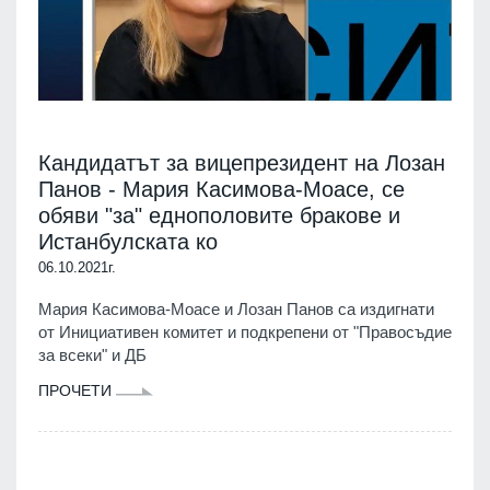
Кандидатът за вицепрезидент на Лозан
Панов - Мария Касимова-Моасе, се
обяви "за" еднополовите бракове и
Истанбулската ко
06.10.2021г.
Мария Касимова-Моасе и Лозан Панов са издигнати
от Инициативен комитет и подкрепени от "Правосъдие
за всеки" и ДБ
ПРОЧЕТИ