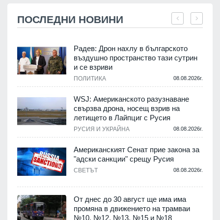
ПОСЛЕДНИ НОВИНИ
Радев: Дрон нахлу в българското
въздушно пространство тази сутрин
и се взриви
ПОЛИТИКА
08.08.2026г.
.
WSJ: Американското разузнаване
свързва дрона, носещ взрив на
летището в Лайпциг с Русия
.
РУСИЯ И УКРАЙНА
08.08.2026г.
Американският Сенат прие закона за
"адски санкции" срещу Русия
СВЕТЪТ
08.08.2026г.
.
От днес до 30 август ще има има
промяна в движението на трамваи
№10, №12, №13, №15 и №18