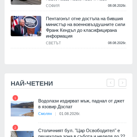
т
СОФИЯ
08.08.2026г.
.
Пентагонът отне достъпа на бившия
министър на военновъздушните сили
Франк Кендъл до класифицирана
информация
СВЕТЪТ
08.08.2026г.
.
НАЙ-ЧЕТЕНИ
1
7
Водолази издирват мъж, паднал от джет
в язовир Доспат
Смолян
01.08.2026г.
 в
2
8
Столичният бул. "Цар Освободител" е
пешеходна зона в събота и неделя до 22