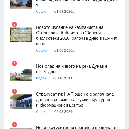
ч.
я
София
01.08.2026г.
9
3
Новото издание на кампанията на
Столичната библиотека "Зелени
3D
библиотеки 2026" започва днес в Южния
а към
парк
София
01.08.2026г.
10
4
Нов спад на нивото на река Дунав е
 няма
отчет днес
0 до
Видин
06.08.2026г.
11
5
Страхуват ги: НАП още не е започнала
данъчна ревизия на Руския културно-
ията
информационен център
та за
София
02.08.2026г.
12
6
Нови осигурителни прагове и правила от