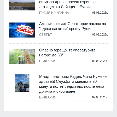
свързва дрона, носещ взрив на
летището в Лайпциг с Русия
РУСИЯ И УКРАЙНА
08.08.2026г.
Американският Сенат прие закона за
"адски санкции" срещу Русия
СВЕТЪТ
08.08.2026г.
Опасно горещо, температурите
нагоре до 38°
БЪЛГАРИЯ
08.08.2026г.
Млад пилот към Радев: Чичо Румене,
здравей! Службата минава в 30
минути полет седмично, после лека
дрямка и скролване
БЪЛГАРИЯ
07.08.2026г.