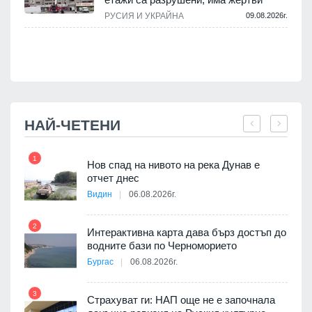
.
РУСИЯ И УКРАЙНА
09.08.2026г.
НАЙ-ЧЕТЕНИ
1
7
Нов спад на нивото на река Дунав е
я
отчет днес
Видин
06.08.2026г.
2
Интерактивна карта дава бърз достъп до
8
3D
водните бази по Черноморието
а към
Бургас
06.08.2026г.
3
Страхуват ги: НАП още не е започнала