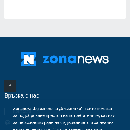
Връзка с нас
Zonanews.bg използва „бисквитки“, които помагат
Контакти
за подобряване престоя на потребителите, както и
за персонализиране на съдържанието и за анализ
info@zonanews.bg
на посещаемостта. С използването на сайта