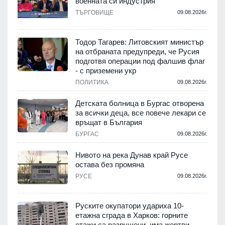
военната си индустрия
.
ТЪРГОВИЩЕ
09.08.2026г.
Тодор Тагарев: Литовският министър
на отбраната предупреди, че Русия
т
подготвя операции под фалшив флаг
- с приземени укр
.
ПОЛИТИКА
09.08.2026г.
,
Детската болница в Бургас отворена
за всички деца, все повече лекари се
връщат в България
.
БУРГАС
09.08.2026г.
Нивото на река Дунав край Русе
остава без промяна
РУСЕ
09.08.2026г.
.
Руските окупатори удариха 10-
етажна сграда в Харков: горните
етажи са разрушени, има жертви