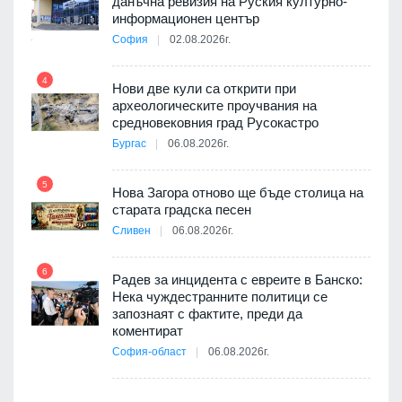
данъчна ревизия на Руския културно-
9
ията
информационен център
та за
София
02.08.2026г.
4
Нови две кули са открити при
археологическите проучвания на
10
 на
средновековния град Русокастро
а, че
Бургас
06.08.2026г.
т
5
Нова Загора отново ще бъде столица на
старата градска песен
11
Сливен
06.08.2026г.
път в
6
 4
Радев за инцидента с евреите в Банско:
Нека чуждестранните политици се
запознаят с фактите, преди да
коментират
12
София-област
06.08.2026г.
д-р