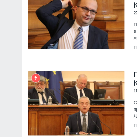
2
П
в
д
П
1
С
п
Д
П