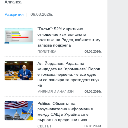
Алианса
Разкрития
06.08.2026г.
"Галъп": 52% с критично
отношение към външната
политика на Радев, кабинетът му
запазва подкрепа
ПОЛИТИКА
06.08.2026г.
Ал. Йорданов: Родата на
кандидата на "промяната" Гюров
е толкова червена, че все едно
ни се лансира за президент внук
на
МНЕНИЯ И АНАЛИЗИ
06.08.2026г.
Politico: Обменът на
разузнавателна информация
между САЩ и Украйна се е
върнал на предишни нива
СВЕТЪТ
06.08.2026г.