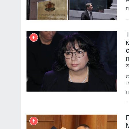
П
2
С
т
П