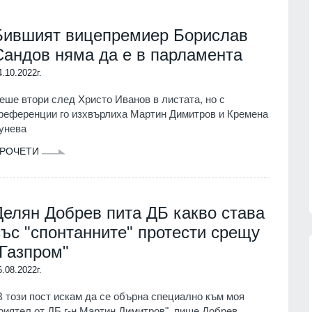
Бившият вицепремиер Борислав
Сандов няма да е в парламента
4.10.2022г.
еше втори след Христо Иванов в листата, но с
референции го изхвърлиха Мартин Димитров и Кремена
унева
РОЧЕТИ
Делян Добрев пита ДБ какво става
със "спонтанните" протести срещу
"Газпром"
6.08.2022г.
В този пост искам да се обърна специално към моя
сичките
Politico: Обменът на
риятел от ДБ г-н Мартин Димитров", пише Добрев
ъжа на
разузнавателна информация