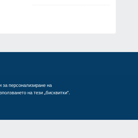
и за персонализиране на
ползването на тези „бисквитки“.
азени.