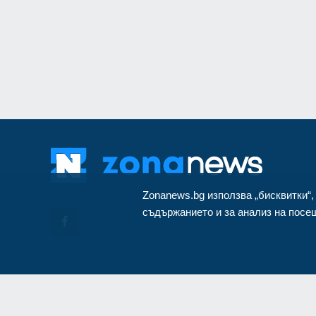
за Путин и Русия
Русия и Украйна
3
Zonanews.bg използва „бисквитки“,
съдържанието и за анализ на посещ
© Cop