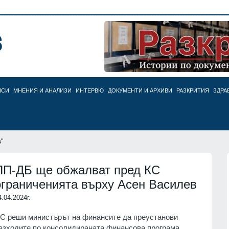
НСИ
МНЕНИЯ И АНАЛИЗИ
ИНТЕРВЮ
ДОКУМЕНТИ И АРХИВИ
РАЗКРИТИЯ
ЗДРА
в"
ПП-ДБ ще обжалват пред КС
ограниченията върху Асен Василев
4.04.2024г.
С реши министърът на финансите да преустанови
азходите по консолидираната финансова програма