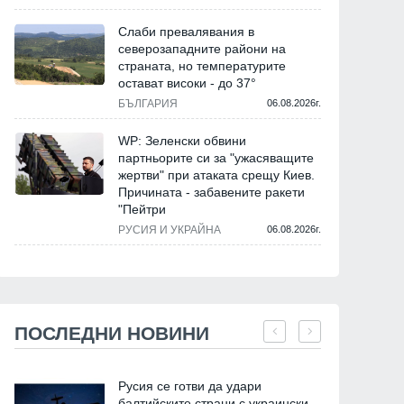
Слаби превалявания в
северозападните райони на
страната, но температурите
остават високи - до 37°
БЪЛГАРИЯ
06.08.2026г.
WP: Зеленски обвини
партньорите си за "ужасяващите
жертви" при атаката срещу Киев.
Причината - забавените ракети
"Пейтри
РУСИЯ И УКРАЙНА
06.08.2026г.
ПОСЛЕДНИ НОВИНИ
Русия се готви да удари
балтийските страни с украински