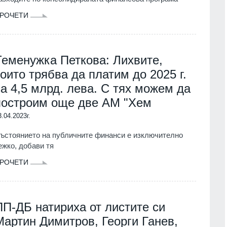
РОЧЕТИ
Теменужка Петкова: Лихвите,
които трябва да платим до 2025 г.
са 4,5 млрд. лева. С тях можем да
построим още две АМ "Хем
3.04.2023г.
ъстоянието на публичните финанси е изключително
ежко, добави тя
РОЧЕТИ
ПП-ДБ натириха от листите си
Мартин Димитров, Георги Ганев,