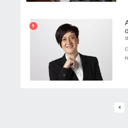
9
Новото издание на
Столичната библио
библиотеки 2026" 
Южния парк
София
01.08.2026
1
10
Проект RESCALE щ
С
малки и средни пр
България и Сърбия
П
развитие на стойно
Бизнес и финанси
11
Общинският съвет 
одобри разкриване
служебни паркоме
Сливен
30.07.2026
12
The Times: Август 
превърне в най-"п