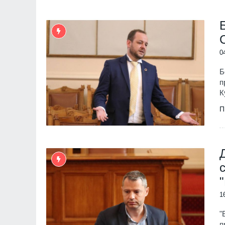
0
Б
п
К
П
1
"
"Ловци" на педофили, в
п
непълнолетни, убили м