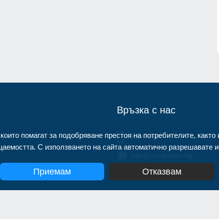
открили микрофон със SIM карта,
монтиран в разклонител
1.07.2026г.
Велико Търново
31.07.2026г.
Връзка с нас
 които помагат за подобряване престоя на потребителите, както 
Контакти
аемостта. С използването на сайта автоматично разрешавате из
info@zonanews.bg
Приемам
Отказвам
yright 2020, Информационна агенция Zonanews. Всички права зап