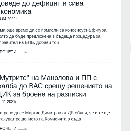
доведе до дефицит и сива
партньорите си за "ужасяващите
 фактите,
икономика
жертви" при атаката срещу Киев.
Причината - забавените ракети
06.08.2026г.
4.04.2022г.
"Пейтри
РУСИЯ И УКРАЙНА
06.08.2026г.
ма още време да се помисли за консенсусна фигура,
оято да бъде предложена в бъдеща процедура за
правител на БНБ, добави той
РОЧЕТИ
"Мутрите" на Манолова и ПП с
13
Цар Освободител"
Страхуват ги: НАП още не е
в събота и неделя
започнала данъчна ревизия на
жалба до ВАС срещу решението на
Руския културно-информационен
ЦИК за броене на разписки
център
г.
София
02.08.2026г.
1.11.2021г.
 мъж, паднал от
о-рано днес Мартин Димитров от ДБ обяви, че и те ще
14
пат
Нови осигурителни прагове и
такуват решението на Комисията в съда
правила от 1 август
г.
РОЧЕТИ
Бизнес и финанси
01.08.2026г.