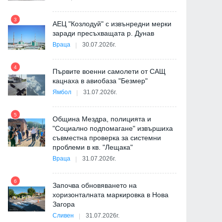
9
3
АЕЦ "Козлодуй" с извънредни мерки
заради пресъхващата р. Дунав
Враца
30.07.2026г.
4
Първите военни самолети от САЩ
10
кацнаха в авиобаза "Безмер"
Ямбол
31.07.2026г.
5
Община Мездра, полицията и
"Социално подпомагане" извършиха
съвместна проверка за системни
11
проблеми в кв. "Лещака"
на
Враца
31.07.2026г.
6
Започва обновяването на
хоризонталната маркировка в Нова
12
Загора
и
Сливен
31.07.2026г.