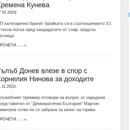
Кремена Кунева
7.02.2023г.
П категорично бранят бройката си и съотношението 3:1
 тяхна полза пред кандидатите от т.нар. градска
есница
РОЧЕТИ
Гълъб Донев влезе в спор с
Корнелия Нинова за доходите
1.11.2022г.
лужебният премиер отговори на въпрос от народния
редставител от "Демократична България" Мартин
имитров готви ли се забрана за износ на горива
РОЧЕТИ