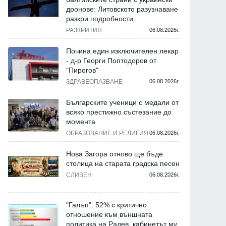
дронове: Литовското разузнаване
разкри подробности
РАЗКРИТИЯ
06.08.2026г.
Почина един изключителен лекар
- д-р Георги Поптодоров от
"Пирогов"
ЗДРАВЕОПАЗВАНЕ
06.08.2026г.
Българските ученици с медали от
всяко престижно състезание до
момента
ОБРАЗОВАНИЕ И РЕЛИГИЯ
06.08.2026г.
Нова Загора отново ще бъде
столица на старата градска песен
СЛИВЕН
06.08.2026г.
"Галъп": 52% с критично
отношение към външната
политика на Радев, кабинетът му