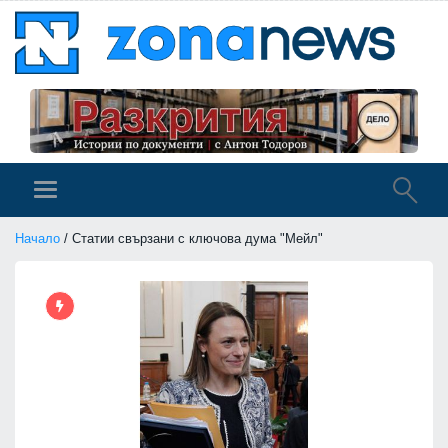
Начало
/ Статии свързани с ключова дума "Мейл"