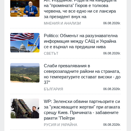
на "промяната" Гюров е толкова
червена, че все едно ни се лансира
за президент внук на
МНЕНИЯ И АНАЛИЗИ
06.08.2026г.
Politico: Обменът на разузнавателна
информация между САЩ и Украйна
се е върнал на предишни нива
СВЕТЪТ
06.08.2026г.
Слаби превалявания в
северозападните райони на страната,
но температурите остават високи - до
37°
БЪЛГАРИЯ
06.08.2026г.
WP: Зеленски обвини партньорите си
за "ужасяващите жертви" при атаката
срещу Киев. Причината - забавените
ракети "Пейтри
РУСИЯ И УКРАЙНА
06.08.2026г.