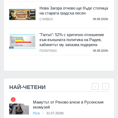
Нова Загора отново ще бъде столица
на старата градска песен
СЛИВЕН
06.08.2026г.
.
"Галъп": 52% с критично отношение
и
към външната политика на Радев,
а
кабинетът му запазва подкрепа
ПОЛИТИКА
06.08.2026г.
.
НАЙ-ЧЕТЕНИ
1
7
Мамутът от Ряхово влезе в Русенския
екомузей
Русе
31.07.2026г.