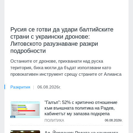
Русия се готви да удари балтийските
страни с украински дронове:
Литовското разузнаване разкри
подробности
Останките от дронове, прихванати над руска
територия, биха могли да бъдат използвани като
провокативен инструмент срещу страните от Алианса
Разкрития
06.08.2026г.
"Галъп": 52% с критично отношение
към външната политика на Радев,
кабинетът му запазва подкрепа
ПОЛИТИКА
06.08.2026г.
Ал. Йорданов: Родата на кандидата