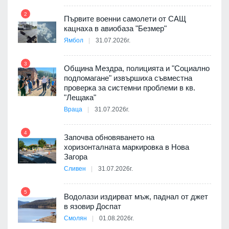
2
Първите военни самолети от САЩ
кацнаха в авиобаза "Безмер"
8
Ямбол
31.07.2026г.
 в
3
Община Мездра, полицията и "Социално
подпомагане" извършиха съвместна
проверка за системни проблеми в кв.
9
ойно
"Лещака"
те
Враца
31.07.2026г.
4
Започва обновяването на
хоризонталната маркировка в Нова
10
оведе
Загора
АЕЦ
Сливен
31.07.2026г.
5
Водолази издирват мъж, паднал от джет
11
в язовир Доспат
 няма
Смолян
01.08.2026г.
0 до